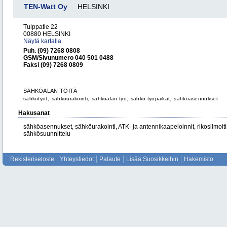
TEN-Watt Oy
HELSINKI
Tulppatie 22
00880 HELSINKI
Näytä kartalla
Puh. (09) 7268 0808
GSM/Sivunumero 040 501 0488
Faksi (09) 7268 0809
SÄHKÖALAN TÖITÄ
,
,
,
,
sähkötyöt
sähköurakointi
sähköalan työ
sähkö työpaikat
sähköasennukset
Hakusanat
sähköasennukset, sähköurakointi, ATK- ja antennikaapeloinnit, rikosilmoitin
sähkösuunnittelu
Rekisteriseloste
Yhteystiedot
Palaute
Lisää Suosikkeihin
Hakemisto