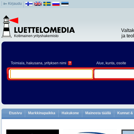
Kirjaudu
Valta
ja te
Kotimainen yrityshakemisto
Toimiala
, hakusana, yrityksen nimi
?
Alue
, kunta, osoite
Etusivu
Markkinapaikka
Hakukone
Mainosta täällä
Kunnat & 