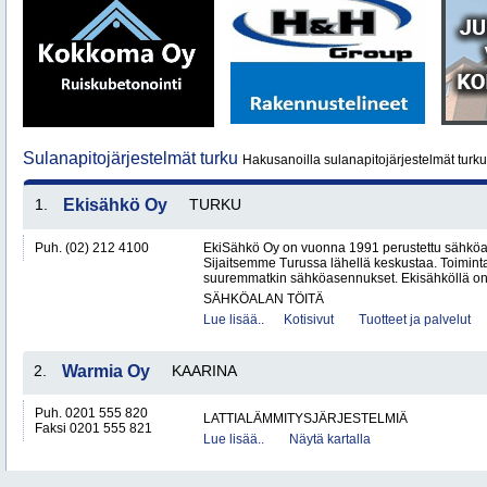
Sulanapitojärjestelmät turku
Hakusanoilla sulanapitojärjestelmät turku
1.
Ekisähkö Oy
TURKU
Puh. (02) 212 4100
EkiSähkö Oy on vuonna 1991 perustettu sähköal
Sijaitsemme Turussa lähellä keskustaa. Toimin
suuremmatkin sähköasennukset. Ekisähköllä on 
SÄHKÖALAN TÖITÄ
Lue lisää..
Kotisivut
Tuotteet ja palvelut
2.
Warmia Oy
KAARINA
Puh. 0201 555 820
LATTIALÄMMITYSJÄRJESTELMIÄ
Faksi 0201 555 821
Lue lisää..
Näytä kartalla