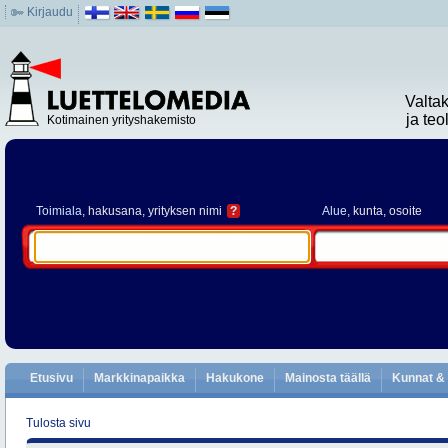
Kirjaudu
Valta
ja te
Kotimainen yrityshakemisto
Toimiala
, hakusana, yrityksen nimi
?
Alue
, kunta, osoite
Etusivu
Markkinapaikka
Hakukone
Mainosta täällä
Kunnat & 
Tulosta sivu