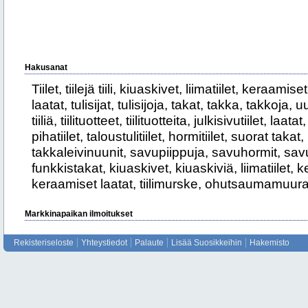
Hakusanat
Tiilet, tiilejä tiili, kiuaskivet, liimatiilet, keraam
laatat, tulisijat, tulisijoja, takat, takka, takkoja, uun
tiiliä, tiilituotteet, tiilituotteita, julkisivutiilet, laata
pihatiilet, taloustulitiilet, hormitiilet, suorat taka
takkaleivinuunit, savupiippuja, savuhormit, savuh
funkkistakat, kiuaskivet, kiuaskiviä, liimatiilet,
keraamiset laatat, tiilimurske, ohutsaumamuura
Markkinapaikan ilmoitukset
Rekisteriseloste
Yhteystiedot
Palaute
Lisää Suosikkeihin
Hakemisto