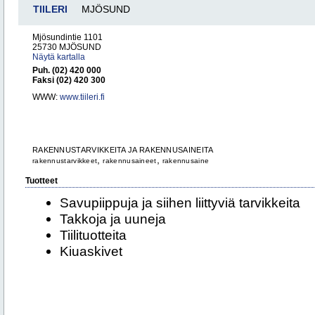
TIILERI
MJÖSUND
Mjösundintie 1101
25730 MJÖSUND
Näytä kartalla
Puh. (02) 420 000
Faksi (02) 420 300
WWW:
www.tiileri.fi
RAKENNUSTARVIKKEITA JA RAKENNUSAINEITA
,
,
rakennustarvikkeet
rakennusaineet
rakennusaine
Tuotteet
Savupiippuja ja siihen liittyviä tarvikkeita
Takkoja ja uuneja
Tiilituotteita
Kiuaskivet