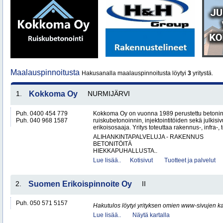
Maalauspinnoitusta
Hakusanalla maalauspinnoitusta löytyi
3
yritystä.
1.
Kokkoma Oy
NURMIJÄRVI
Puh. 0400 454 779
Kokkoma Oy on vuonna 1989 perustettu betonin
Puh. 040 968 1587
ruiskubetonoinnin, injektointitöiden sekä julki
erikoisosaaja. Yritys toteuttaa rakennus-, infra-, t
ALIHANKINTAPALVELUJA - RAKENNUS
BETONITÖITÄ
HIEKKAPUHALLUSTA..
Lue lisää..
Kotisivut
Tuotteet ja palvelut
2.
Suomen Erikoispinnoite Oy
II
Puh. 050 571 5157
Hakutulos löytyi yrityksen omien www-sivujen ka
Lue lisää..
Näytä kartalla