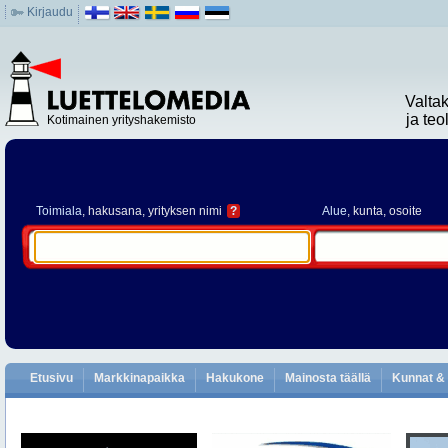
Kirjaudu
Valta
ja te
Kotimainen yrityshakemisto
Toimiala
, hakusana, yrityksen nimi
?
Alue
, kunta, osoite
Etusivu
Markkinapaikka
Hakukone
Mainosta täällä
Kunnat & 