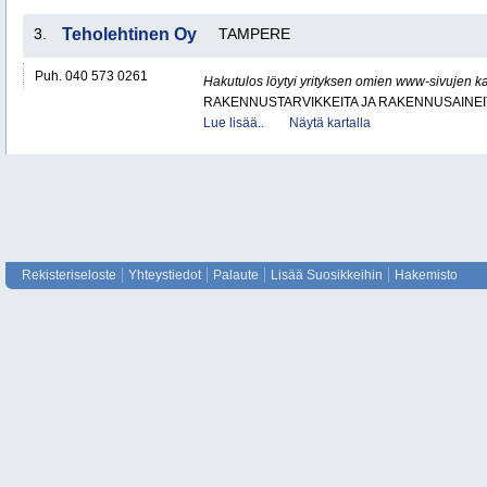
3.
Teholehtinen Oy
TAMPERE
Puh. 040 573 0261
Hakutulos löytyi yrityksen omien www-sivujen ka
RAKENNUSTARVIKKEITA JA RAKENNUSAINEI
Lue lisää..
Näytä kartalla
Rekisteriseloste
Yhteystiedot
Palaute
Lisää Suosikkeihin
Hakemisto