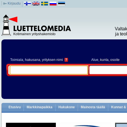
Kirjaudu
Valta
ja te
Kotimainen yrityshakemisto
Toimiala
, hakusana, yrityksen nimi
?
Alue
, kunta, osoite
Etusivu
Markkinapaikka
Hakukone
Mainosta täällä
Kunnat & 