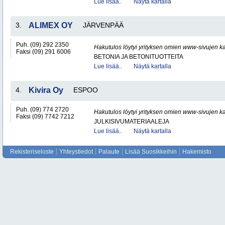
Lue lisää..
Näytä kartalla
3.
ALIMEX OY
JÄRVENPÄÄ
Puh. (09) 292 2350
Hakutulos löytyi yrityksen omien www-sivujen ka
Faksi (09) 291 6006
BETONIA JA BETONITUOTTEITA
Lue lisää..
Näytä kartalla
4.
Kivira Oy
ESPOO
Puh. (09) 774 2720
Hakutulos löytyi yrityksen omien www-sivujen ka
Faksi (09) 7742 7212
JULKISIVUMATERIAALEJA
Lue lisää..
Näytä kartalla
Rekisteriseloste
Yhteystiedot
Palaute
Lisää Suosikkeihin
Hakemisto