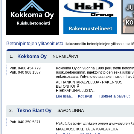
Betonipintojen ylitasoitusta
Hakusanoilla betonipintojen ylitasoitusta l
1.
Kokkoma Oy
NURMIJÄRVI
Puh. 0400 454 779
Kokkoma Oy on vuonna 1989 perustettu betonin
Puh. 040 968 1587
ruiskubetonoinnin, injektointitöiden sekä julki
erikoisosaaja. Yritys toteuttaa rakennus-, infra-, t
ALIHANKINTAPALVELUJA - RAKENNUS
BETONITÖITÄ
HIEKKAPUHALLUSTA..
Lue lisää..
Kotisivut
Tuotteet ja palvelut
2.
Tekno Blast Oy
SAVONLINNA
Puh. 040 350 5371
Hakutulos löytyi yrityksen omien www-sivujen ka
MAALAUSLIIKKEITÄ JA MAALAREITA