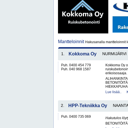
Mantteloinnit
Hakusanalla mantteloinnit l
1.
Kokkoma Oy
NURMIJÄRVI
Puh. 0400 454 779
Kokkoma Oy on
Puh. 040 968 1587
ruiskubetonoin
erikoisosaaja. 
ALIHANKINTA
BETONITÖITÄ
HIEKKAPUHAL
Lue lisää..
2.
HPP-Tekniikka Oy
NAANTA
Puh. 0400 735 069
Hakutulos löyt
BETONITÖITÄ