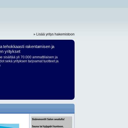
» Lisää yritys hakemistoon
ja tehokkaasti rakentamisen ja
en yritykset
 sisältää yli 70.000 ammattilaisen ja
dot sekä yrityksen tarjoamat tuotteet ja
ä