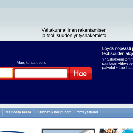
Valtakunnallinen rakentamisen
ja teollisuuden yrityshakemisto
Löydä nopeasti 
teollisuuden aloj
Yrityshakemistomme
Alue
, kunta, osoite
päättäjän yhteystie
palvelut
» Lue lisä
Hae
Mainosta täällä
Kunnat & kaupungit
Yhteystiedot