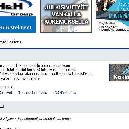
öytyi
5
yritystä.
 vuonna 1989 perustettu betoninkorjauksen,
nin, injektointitöiden sekä julkisivusaneerauksen
Yritys toteuttaa rakennus-, infra-, teollisuus- ja kiinteistökoh..
PALVELUJA - RAKENNUS
LUSTA..
Kotisivut
Tuotteet ja palvelut
Näytä kartalla
LI
yi yrityksen Markkinapaikka-ilmoituksen kautta