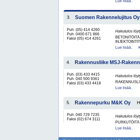
Lue lisää..
3.
Suomen Rakennelujitus Oy
Puh. (05) 414 4260
Hakutulos löyt
Puh. 0400 671 866
BETONITÖITÄ
Faksi (05) 414 4261
INJEKTOINTIT
Lue lisää..
4.
Rakennusliike MSJ-Raken
Puh. (03) 433 4415
Hakutulos löyt
Puh. 040 500 9361
RAKENNUSLI
Faksi (03) 433 4418
Lue lisää..
5.
Rakennepurku M&K Oy
H
Puh. 040 729 7235
Hakutulos löyt
Faksi (02) 674 3111
PURKUTÖITÄ
Lue lisää..