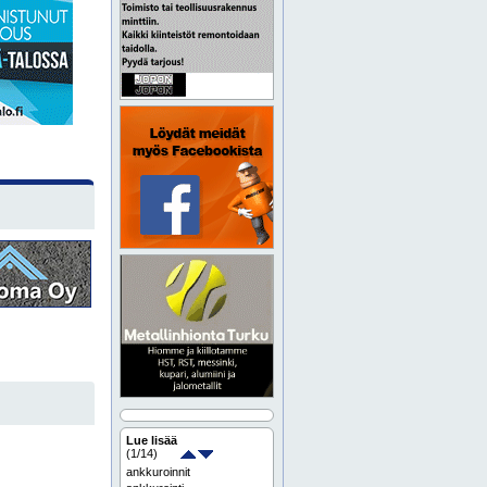
Lue lisää
(
1
/14)
ankkuroinnit