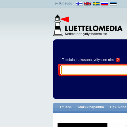
Kirjaudu
Kotimainen yrityshakemisto
Toimiala
, hakusana, yrityksen nimi
?
Etusivu
Markkinapaikka
Hakukone