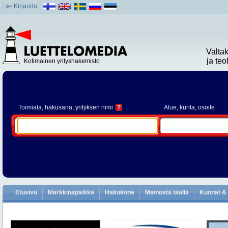
Kirjaudu
Valta
ja te
Kotimainen yrityshakemisto
Toimiala
, hakusana, yrityksen nimi
?
Alue
, kunta, osoite
Etusivu
Markkinapaikka
Hakukone
Mainosta täällä
Kunnat & 