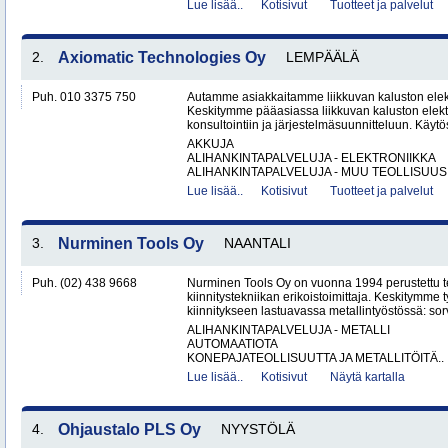
Lue lisää..
Kotisivut
Tuotteet ja palvelut
2.
Axiomatic Technologies Oy
LEMPÄÄLÄ
Puh. 010 3375 750
Autamme asiakkaitamme liikkuvan kaluston elekt
Keskitymme pääasiassa liikkuvan kaluston elekt
konsultointiin ja järjestelmäsuunnitteluun. Käy
AKKUJA
ALIHANKINTAPALVELUJA - ELEKTRONIIKKA
ALIHANKINTAPALVELUJA - MUU TEOLLISUUS.
Lue lisää..
Kotisivut
Tuotteet ja palvelut
3.
Nurminen Tools Oy
NAANTALI
Puh. (02) 438 9668
Nurminen Tools Oy on vuonna 1994 perustettu 
kiinnitystekniikan erikoistoimittaja. Keskitymme
kiinnitykseen lastuavassa metallintyöstössä: sor
ALIHANKINTAPALVELUJA - METALLI
AUTOMAATIOTA
KONEPAJATEOLLISUUTTA JA METALLITÖITÄ..
Lue lisää..
Kotisivut
Näytä kartalla
4.
Ohjaustalo PLS Oy
NYYSTÖLÄ