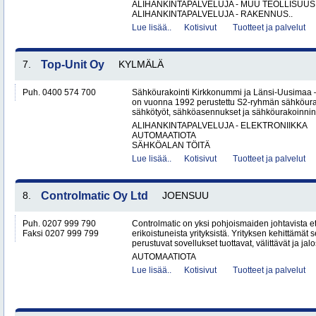
ALIHANKINTAPALVELUJA - MUU TEOLLISUUS
ALIHANKINTAPALVELUJA - RAKENNUS..
Lue lisää..
Kotisivut
Tuotteet ja palvelut
7.
Top-Unit Oy
KYLMÄLÄ
Puh. 0400 574 700
Sähköurakointi Kirkkonummi ja Länsi-Uusimaa 
on vuonna 1992 perustettu S2-ryhmän sähköurakoi
sähkötyöt, sähköasennukset ja sähköurakoinnin yr
ALIHANKINTAPALVELUJA - ELEKTRONIIKKA
AUTOMAATIOTA
SÄHKÖALAN TÖITÄ
Lue lisää..
Kotisivut
Tuotteet ja palvelut
8.
Controlmatic Oy Ltd
JOENSUU
Puh. 0207 999 790
Controlmatic on yksi pohjoismaiden johtavista 
Faksi 0207 999 799
erikoistuneista yrityksistä. Yrityksen kehittämä
perustuvat sovellukset tuottavat, välittävät ja jalos
AUTOMAATIOTA
Lue lisää..
Kotisivut
Tuotteet ja palvelut