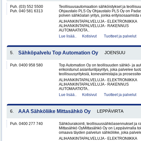
Puh. (03) 552 5500
Teollisuusautomaation sähköistykset ja teollisu
Puh. 040 581 6313
Ohjaustalo PLS Oy Ohjaustalo PLS Oy on Padasj
polven sähköalan yritys, jonka erityisosaamista o
ALIHANKINTAPALVELUJA - ELEKTRONIIKKA
ALIHANKINTAPALVELUJA - RAKENNUS
AUTOMAATIOTA..
Lue lisää..
Kotisivut
Tuotteet ja palvelut
5.
Sähköpalvelu Top Automation Oy
JOENSUU
Puh. 0400 958 580
Top Automation Oy on teollisuuden sähkö- ja au
erikoistunut asiantuntijayritys, joka palvelee tuot
teollisuusyrityksiä, konevalmistajia ja prosessite
ALIHANKINTAPALVELUJA - ELEKTRONIIKKA
ALIHANKINTAPALVELUJA - RAKENNUS
AUTOMAATIOTA..
Lue lisää..
Kotisivut
Tuotteet ja palvelut
6.
AAA Sähköliike Mittasähkö Oy
LEPPÄVIRTA
Puh. 0400 277 740
Sähköurakointi, teollisuussähköasennukset ja 
Mittasähkö OyMittasähkö Oy on Leppävirralla to
omaava täyden palvelun sähköliike, joka palvelee
ALIHANKINTAPALVELUJA - ELEKTRONIIKKA