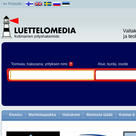
Kirjaudu
Valta
ja te
Kotimainen yrityshakemisto
Toimiala
, hakusana, yrityksen nimi
?
Alue
, kunta, osoite
Etusivu
Markkinapaikka
Hakukone
Mainosta täällä
Kunnat & 