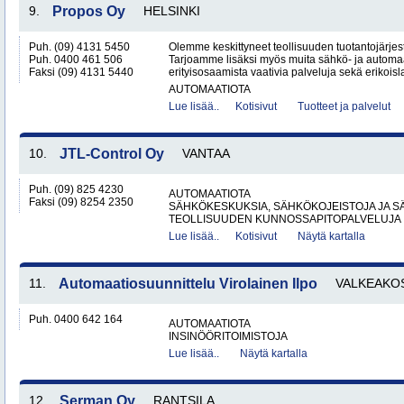
9.
Propos Oy
HELSINKI
Puh. (09) 4131 5450
Olemme keskittyneet teollisuuden tuotantojärjes
Puh. 0400 461 506
Tarjoamme lisäksi myös muita sähkö- ja automaa
Faksi (09) 4131 5440
erityisosaamista vaativia palveluja sekä erikoisl
AUTOMAATIOTA
Lue lisää..
Kotisivut
Tuotteet ja palvelut
10.
JTL-Control Oy
VANTAA
Puh. (09) 825 4230
AUTOMAATIOTA
Faksi (09) 8254 2350
SÄHKÖKESKUKSIA, SÄHKÖKOJEISTOJA JA S
TEOLLISUUDEN KUNNOSSAPITOPALVELUJA
Lue lisää..
Kotisivut
Näytä kartalla
11.
Automaatiosuunnittelu Virolainen Ilpo
VALKEAKO
Puh. 0400 642 164
AUTOMAATIOTA
INSINÖÖRITOIMISTOJA
Lue lisää..
Näytä kartalla
12.
Serman Oy
RANTSILA