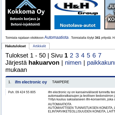
Automaatiota
Toimiala rajataan otsikkoon
. Toimialalla löytyi
341
yritystä. 
Hakutulokset
Artikkelit
Tulokset 1 - 50 | Sivu
1
2
3
4
5
6
7
Järjestä
hakuarvon
|
nimen
|
paikkakun
mukaan
1.
ifm electronic oy
TAMPERE
Puh. 09 424 55 805
ifm electronic oy on kansainvälisesti tunnettu te
automaatioratkaisujen ja teollisen tiedonsiirron 
Yritys kuuluu saksalaiseen ifm-konserniin, joka o
AUTOMAATIOTA
AUTOMAATTISEN TUNNISTUKSEN KONEITA, LA
ELINTARVIKETEOLLISUUDEN KONEITA, LAITTE