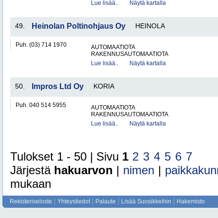
Lue lisää..
Näytä kartalla
49.
Heinolan Poltinohjaus Oy
HEINOLA
Puh. (03) 714 1970
AUTOMAATIOTA
RAKENNUSAUTOMAATIOTA
Lue lisää..
Näytä kartalla
50.
Impros Ltd Oy
KORIA
Puh. 040 514 5955
AUTOMAATIOTA
RAKENNUSAUTOMAATIOTA
Lue lisää..
Näytä kartalla
Tulokset 1 - 50 | Sivu
1
2
3
4
5
6
7
Järjestä
hakuarvon
|
nimen
|
paikkakun
mukaan
Rekisteriseloste
Yhteystiedot
Palaute
Lisää Suosikkeihin
Hakemisto