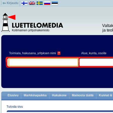
Kirjaudu
Valta
ja te
Kotimainen yrityshakemisto
Toimiala
, hakusana, yrityksen nimi
?
Alue
, kunta, osoite
Etusivu
Markkinapaikka
Hakukone
Mainosta täällä
Kunnat & 
Tulosta sivu