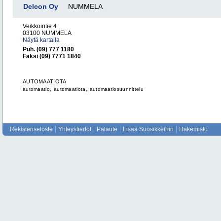
Delcon Oy
NUMMELA
Veikkointie 4
03100 NUMMELA
Näytä kartalla
Puh. (09) 777 1180
Faksi (09) 7771 1840
AUTOMAATIOTA
,
,
automaatio
automaatiota
automaatiosuunnittelu
Rekisteriseloste
Yhteystiedot
Palaute
Lisää Suosikkeihin
Hakemisto