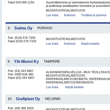
Faksi 029 006 1250
Suunnittelemme ja valmistamme korkealaatuisia 
ja putkistoja asiakkaiden toiveiden ja suunnitelm
MUOVITUOTEVALMISTUSTA
Lue lisää..
Kotisivut
Tuotteet ja palvelut
8.
Sulmu Oy
PORVOO
Puh. (019) 576 7300
MUOVITUOTEVALMISTUSTA
Faksi (019) 576 7325
Lue lisää..
Kotisivut
Näytä kartalla
9.
Ylö-Muovi Ky
TAMPERE
Puh. (03) 343 4807
ALIHANKINTAPALVELUJA - MUU TEOLLISUUS
Puh. 0400 636 480
MUOVITUOTEVALMISTUSTA
Faksi (03) 343 4807
PAPERINVALMISTUSKONEITA, PAPERINVALMI
PAPERINVALMISTUSTARVIKKEITA
Lue lisää..
Näytä kartalla
10.
Grafiplast Oy
HELSINKI
Puh. (09) 386 3504
MUOVITUOTEVALMISTUSTA