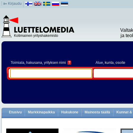
Kirjaudu
Valta
ja te
Kotimainen yrityshakemisto
Toimiala
, hakusana, yrityksen nimi
?
Alue
, kunta, osoite
Etusivu
Markkinapaikka
Hakukone
Mainosta täällä
Kunnat & 