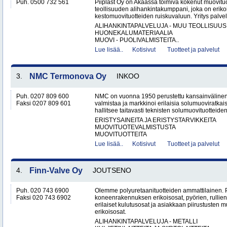
Puh. 0500 732 561
Piiplast Oy on Akaassa toimiva kokenut muovituo
teollisuuden alihankintakumppani, joka on erikoi
kestomuovituotteiden ruiskuvaluun. Yritys palvel
ALIHANKINTAPALVELUJA - MUU TEOLLISUUS
HUONEKALUMATERIAALIA
MUOVI - PUOLIVALMISTEITA..
Lue lisää..
Kotisivut
Tuotteet ja palvelut
3.
NMC Termonova Oy
INKOO
Puh. 0207 809 600
NMC on vuonna 1950 perustettu kansainvälinen yr
Faksi 0207 809 601
valmistaa ja markkinoi erilaisia solumuoviratk
hallitsee taitavasti teknisten solumuovituotteiden
ERISTYSAINEITA JA ERISTYSTARVIKKEITA
MUOVITUOTEVALMISTUSTA
MUOVITUOTTEITA
Lue lisää..
Kotisivut
Tuotteet ja palvelut
4.
Finn-Valve Oy
JOUTSENO
Puh. 020 743 6900
Olemme polyuretaanituotteiden ammattilainen. 
Faksi 020 743 6902
koneenrakennuksen erikoisosat, pyörien, rullien 
erilaiset kulutusosat ja asiakkaan piirustusten 
erikoisosat.
ALIHANKINTAPALVELUJA - METALLI