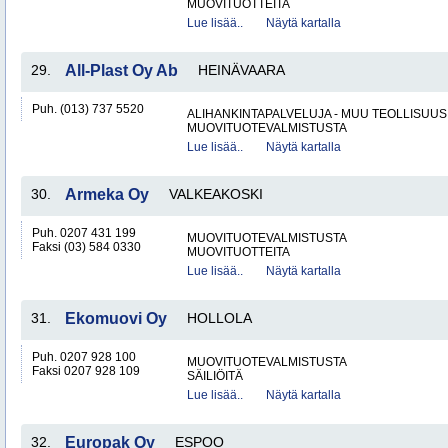
MUOVITUOTTEITA
Lue lisää..
Näytä kartalla
29.
All-Plast Oy Ab
HEINÄVAARA
Puh. (013) 737 5520
ALIHANKINTAPALVELUJA - MUU TEOLLISUUS
MUOVITUOTEVALMISTUSTA
Lue lisää..
Näytä kartalla
30.
Armeka Oy
VALKEAKOSKI
Puh. 0207 431 199
MUOVITUOTEVALMISTUSTA
Faksi (03) 584 0330
MUOVITUOTTEITA
Lue lisää..
Näytä kartalla
31.
Ekomuovi Oy
HOLLOLA
Puh. 0207 928 100
MUOVITUOTEVALMISTUSTA
Faksi 0207 928 109
SÄILIÖITÄ
Lue lisää..
Näytä kartalla
32.
Europak Oy
ESPOO