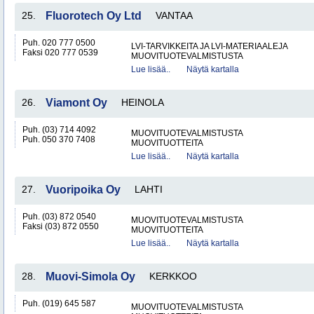
25.
Fluorotech Oy Ltd
VANTAA
Puh. 020 777 0500
LVI-TARVIKKEITA JA LVI-MATERIAALEJA
Faksi 020 777 0539
MUOVITUOTEVALMISTUSTA
Lue lisää..
Näytä kartalla
26.
Viamont Oy
HEINOLA
Puh. (03) 714 4092
MUOVITUOTEVALMISTUSTA
Puh. 050 370 7408
MUOVITUOTTEITA
Lue lisää..
Näytä kartalla
27.
Vuoripoika Oy
LAHTI
Puh. (03) 872 0540
MUOVITUOTEVALMISTUSTA
Faksi (03) 872 0550
MUOVITUOTTEITA
Lue lisää..
Näytä kartalla
28.
Muovi-Simola Oy
KERKKOO
Puh. (019) 645 587
MUOVITUOTEVALMISTUSTA