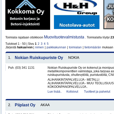
Muovituotevalmistusta
Toimiala rajataan otsikkoon
. Toimialalla löytyi
23
Tulokset 1 - 50 | Sivu
1
2
3
4
5
Järjestä
hakuarvon
|
nimen
|
paikkakunnan
|
toimialan
|
tietomäärän
mukaan
1.
Nokian Ruiskupuriste Oy
NOKIA
Puh. (03) 341 1131
Nokian Ruiskupuriste Oy on kokenut ja monipuo
metallikomponenttien valmistaja, joka tarjoaa as
ruiskupuristusta, ohutlevytöitä, puristustöitä, CNC
ALIHANKINTAPALVELUJA - METALLI
ALIHANKINTAPALVELUJA - MUU TEOLLISUUS
KOKOONPANOPALVELUJA..
Lue lisää..
Kotisivut
Tuotteet ja palvelut
2.
Piiplast Oy
AKAA