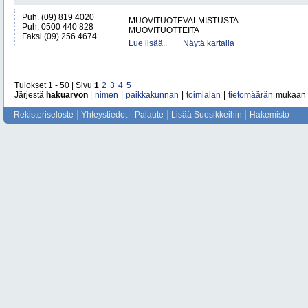
Puh. (09) 819 4020
MUOVITUOTEVALMISTUSTA
Puh. 0500 440 828
MUOVITUOTTEITA
Faksi (09) 256 4674
Lue lisää..
Näytä kartalla
Tulokset 1 - 50 | Sivu
1
2
3
4
5
Järjestä
hakuarvon
|
nimen
|
paikkakunnan
|
toimialan
|
tietomäärän
mukaan
Rekisteriseloste
Yhteystiedot
Palaute
Lisää Suosikkeihin
Hakemisto