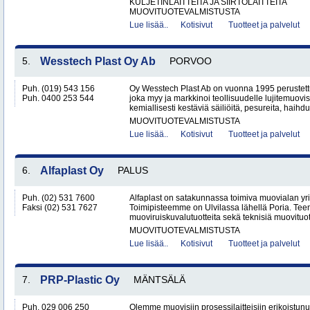
KULJETINLAITTEITA JA SIIRTOLAITTEITA
MUOVITUOTEVALMISTUSTA
Lue lisää..
Kotisivut
Tuotteet ja palvelut
5.
Wesstech Plast Oy Ab
PORVOO
Puh. (019) 543 156
Oy Wesstech Plast Ab on vuonna 1995 perustettu
Puh. 0400 253 544
joka myy ja markkinoi teollisuudelle lujitemuovis
kemiallisesti kestäviä säiliöitä, pesureita, haihdutt
MUOVITUOTEVALMISTUSTA
Lue lisää..
Kotisivut
Tuotteet ja palvelut
6.
Alfaplast Oy
PALUS
Puh. (02) 531 7600
Alfaplast on satakunnassa toimiva muovialan yri
Faksi (02) 531 7627
Toimipisteemme on Ulvilassa lähellä Poria. Te
muoviruiskuvalutuotteita sekä teknisiä muovituott
MUOVITUOTEVALMISTUSTA
Lue lisää..
Kotisivut
Tuotteet ja palvelut
7.
PRP-Plastic Oy
MÄNTSÄLÄ
Puh. 029 006 250
Olemme muovisiin prosessilaitteisiin erikoistunut