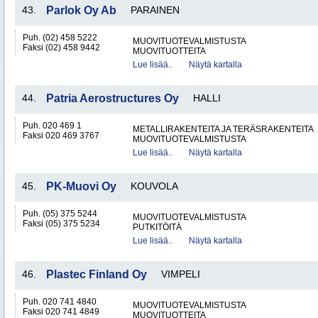
43.
Parlok Oy Ab
PARAINEN
Puh. (02) 458 5222
MUOVITUOTEVALMISTUSTA
Faksi (02) 458 9442
MUOVITUOTTEITA
Lue lisää..
Näytä kartalla
44.
Patria Aerostructures Oy
HALLI
Puh. 020 469 1
METALLIRAKENTEITA JA TERÄSRAKENTEITA
Faksi 020 469 3767
MUOVITUOTEVALMISTUSTA
Lue lisää..
Näytä kartalla
45.
PK-Muovi Oy
KOUVOLA
Puh. (05) 375 5244
MUOVITUOTEVALMISTUSTA
Faksi (05) 375 5234
PUTKITÖITÄ
Lue lisää..
Näytä kartalla
46.
Plastec Finland Oy
VIMPELI
Puh. 020 741 4840
MUOVITUOTEVALMISTUSTA
Faksi 020 741 4849
MUOVITUOTTEITA