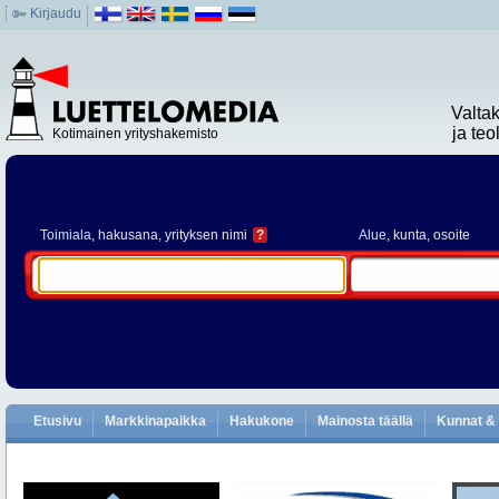
Kirjaudu
Valta
ja te
Kotimainen yrityshakemisto
Toimiala
, hakusana, yrityksen nimi
?
Alue
, kunta, osoite
Etusivu
Markkinapaikka
Hakukone
Mainosta täällä
Kunnat & 