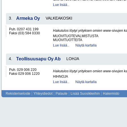
Lue lisää..
3.
Armeka Oy
VALKEAKOSKI
Puh. 0207 431 199
Hakutulos löytyi yrityksen omien www-sivujen ka
Faksi (03) 584 0330
MUOVITUOTEVALMISTUSTA
MUOVITUOTTEITA
Lue lisää..
Näytä kartalla
4.
Teollisuusapu Oy Ab
LOHJA
Puh. 029 006 220
Hakutulos löytyi yrityksen omien www-sivujen ka
Faksi 029 006 1220
HIHNOJA
Lue lisää..
Näytä kartalla
Rekisteriseloste
Yhteystiedot
Palaute
Lisää Suosikkeihin
Hakemisto