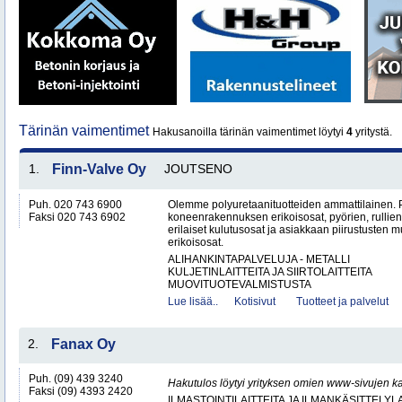
Tärinän vaimentimet
Hakusanoilla tärinän vaimentimet löytyi
4
yritystä.
1.
Finn-Valve Oy
JOUTSENO
Puh. 020 743 6900
Olemme polyuretaanituotteiden ammattilainen. 
Faksi 020 743 6902
koneenrakennuksen erikoisosat, pyörien, rullien 
erilaiset kulutusosat ja asiakkaan piirustusten 
erikoisosat.
ALIHANKINTAPALVELUJA - METALLI
KULJETINLAITTEITA JA SIIRTOLAITTEITA
MUOVITUOTEVALMISTUSTA
Lue lisää..
Kotisivut
Tuotteet ja palvelut
2.
Fanax Oy
Puh. (09) 439 3240
Hakutulos löytyi yrityksen omien www-sivujen ka
Faksi (09) 4393 2420
ILMASTOINTILAITTEITA JA ILMANKÄSITTELYLA