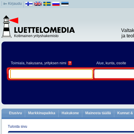
Kirjaudu
Valta
ja te
Kotimainen yrityshakemisto
Toimiala
, hakusana, yrityksen nimi
?
Alue
, kunta, osoite
Etusivu
Markkinapaikka
Hakukone
Mainosta täällä
Kunnat & 
Tulosta sivu