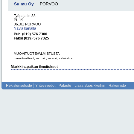
Sulmu Oy
PORVOO
Työpajatie 38
PL 19
06101 PORVOO
Näytä kartalla
Puh. (019) 576 7300
Faksi (019) 576 7325
MUOVITUOTEVALMISTUSTA
,
,
,
muovituotteet
muovit
muovi
valmistus
Markkinapaikan ilmoitukset
Rekisteriseloste
Yhteystiedot
Palaute
Lisää Suosikkeihin
Hakemisto