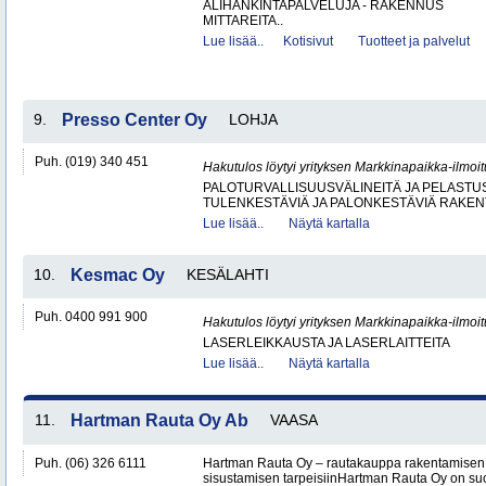
ALIHANKINTAPALVELUJA - RAKENNUS
MITTAREITA..
Lue lisää..
Kotisivut
Tuotteet ja palvelut
9.
Presso Center Oy
LOHJA
Puh. (019) 340 451
Hakutulos löytyi yrityksen Markkinapaikka-ilmoi
PALOTURVALLISUUSVÄLINEITÄ JA PELASTU
TULENKESTÄVIÄ JA PALONKESTÄVIÄ RAKEN
Lue lisää..
Näytä kartalla
10.
Kesmac Oy
KESÄLAHTI
Puh. 0400 991 900
Hakutulos löytyi yrityksen Markkinapaikka-ilmoi
LASERLEIKKAUSTA JA LASERLAITTEITA
Lue lisää..
Näytä kartalla
11.
Hartman Rauta Oy Ab
VAASA
Puh. (06) 326 6111
Hartman Rauta Oy – rautakauppa rakentamisen, 
sisustamisen tarpeisiinHartman Rauta Oy on su