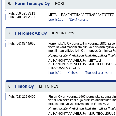
6.
Porin Terästyö Oy
PORI
Puh. 050 525 7213
METALLIRAKENTEITA JA TERÄSRAKENTEITA
Puh. 040 549 2591
Lue lisää..
Näytä kartalla
7.
Ferromek Ab Oy
KRUUNUPYY
Puh. (06) 834 5695
Ferromek Ab Oy perustettiin vuonna 1981, ja se
varrella vaatimattomista alkuvaiheistaan nykyaik
metallialan yritykseksi. Kruunupyyssä toimiva Fe
Hakutulos löytyi yrityksen Markkinapaikka-ilmoi
ALIHANKINTAPALVELUJA - METALLI
ALIHANKINTAPALVELUJA - MUU TEOLLISUUS
HITSAUSALAN TÖITÄ..
Lue lisää..
Kotisivut
Tuotteet ja palvelut
8.
Finlon Oy
LITTOINEN
Puh. (02) 212 6400
Finlon Oy on vuonna 1967 perustettu suomalainen
venttiilien sekä kattila- ja putkistotarvikkeiden 
erikoistunut yritys. Yrityksellä on lähes 60 vu..
Hakutulos löytyi yrityksen Markkinapaikka-ilmoi
ALIHANKINTAPALVELUJA - MUU TEOLLISUUS