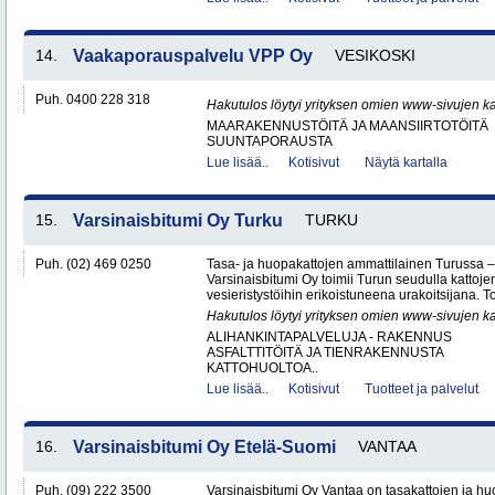
14.
Vaakaporauspalvelu VPP Oy
VESIKOSKI
Puh. 0400 228 318
Hakutulos löytyi yrityksen omien www-sivujen ka
MAARAKENNUSTÖITÄ JA MAANSIIRTOTÖITÄ
SUUNTAPORAUSTA
Lue lisää..
Kotisivut
Näytä kartalla
15.
Varsinaisbitumi Oy Turku
TURKU
Puh. (02) 469 0250
Tasa- ja huopakattojen ammattilainen Turussa –
Varsinaisbitumi Oy toimii Turun seudulla kattoje
vesieristystöihin erikoistuneena urakoitsijana. 
Hakutulos löytyi yrityksen omien www-sivujen ka
ALIHANKINTAPALVELUJA - RAKENNUS
ASFALTTITÖITÄ JA TIENRAKENNUSTA
KATTOHUOLTOA..
Lue lisää..
Kotisivut
Tuotteet ja palvelut
16.
Varsinaisbitumi Oy Etelä-Suomi
VANTAA
Puh. (09) 222 3500
Varsinaisbitumi Oy Vantaa on tasakattojen ja hu