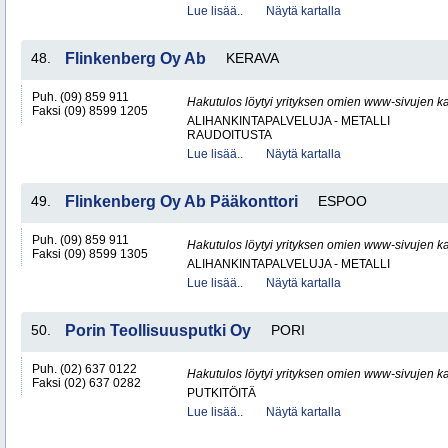
Lue lisää..
Näytä kartalla
48.
Flinkenberg Oy Ab
KERAVA
Puh. (09) 859 911
Hakutulos löytyi yrityksen omien www-sivujen ka
Faksi (09) 8599 1205
ALIHANKINTAPALVELUJA - METALLI
RAUDOITUSTA
Lue lisää..
Näytä kartalla
49.
Flinkenberg Oy Ab Pääkonttori
ESPOO
Puh. (09) 859 911
Hakutulos löytyi yrityksen omien www-sivujen ka
Faksi (09) 8599 1305
ALIHANKINTAPALVELUJA - METALLI
Lue lisää..
Näytä kartalla
50.
Porin Teollisuusputki Oy
PORI
Puh. (02) 637 0122
Hakutulos löytyi yrityksen omien www-sivujen ka
Faksi (02) 637 0282
PUTKITÖITÄ
Lue lisää..
Näytä kartalla