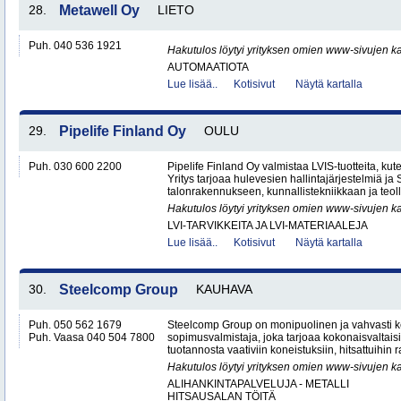
28.
Metawell Oy
LIETO
Puh. 040 536 1921
Hakutulos löytyi yrityksen omien www-sivujen ka
AUTOMAATIOTA
Lue lisää..
Kotisivut
Näytä kartalla
29.
Pipelife Finland Oy
OULU
Puh. 030 600 2200
Pipelife Finland Oy valmistaa LVIS-tuotteita, kuten
Yritys tarjoaa hulevesien hallintajärjestelmiä j
talonrakennukseen, kunnallistekniikkaan ja teoll
Hakutulos löytyi yrityksen omien www-sivujen ka
LVI-TARVIKKEITA JA LVI-MATERIAALEJA
Lue lisää..
Kotisivut
Näytä kartalla
30.
Steelcomp Group
KAUHAVA
Puh. 050 562 1679
Steelcomp Group on monipuolinen ja vahvasti ke
Puh. Vaasa 040 504 7800
sopimusvalmistaja, joka tarjoaa kokonaisvaltais
tuotannosta vaativiin koneistuksiin, hitsattuihin r
Hakutulos löytyi yrityksen omien www-sivujen ka
ALIHANKINTAPALVELUJA - METALLI
HITSAUSALAN TÖITÄ