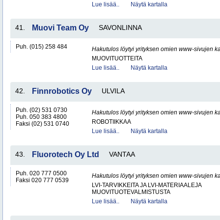
Lue lisää..
Näytä kartalla
41.
Muovi Team Oy
SAVONLINNA
Puh. (015) 258 484
Hakutulos löytyi yrityksen omien www-sivujen ka
MUOVITUOTTEITA
Lue lisää..
Näytä kartalla
42.
Finnrobotics Oy
ULVILA
Puh. (02) 531 0730
Hakutulos löytyi yrityksen omien www-sivujen ka
Puh. 050 383 4800
ROBOTIIKKAA
Faksi (02) 531 0740
Lue lisää..
Näytä kartalla
43.
Fluorotech Oy Ltd
VANTAA
Puh. 020 777 0500
Hakutulos löytyi yrityksen omien www-sivujen ka
Faksi 020 777 0539
LVI-TARVIKKEITA JA LVI-MATERIAALEJA
MUOVITUOTEVALMISTUSTA
Lue lisää..
Näytä kartalla