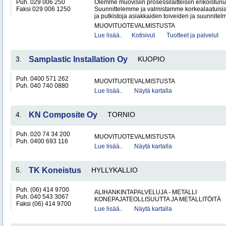
Puh. 029 006 250
Olemme muovisiin prosessilaitteisiin erikoistunut
Faksi 029 006 1250
Suunnittelemme ja valmistamme korkealaatuisia 
ja putkistoja asiakkaiden toiveiden ja suunnitelm
MUOVITUOTEVALMISTUSTA
Lue lisää..
Kotisivut
Tuotteet ja palvelut
3.
Samplastic Installation Oy
KUOPIO
Puh. 0400 571 262
MUOVITUOTEVALMISTUSTA
Puh. 040 740 0880
Lue lisää..
Näytä kartalla
4.
KN Composite Oy
TORNIO
Puh. 020 74 34 200
MUOVITUOTEVALMISTUSTA
Puh. 0400 693 116
Lue lisää..
Näytä kartalla
5.
TK Koneistus
HYLLYKALLIO
Puh. (06) 414 9700
ALIHANKINTAPALVELUJA - METALLI
Puh. 040 543 3067
KONEPAJATEOLLISUUTTA JA METALLITÖITÄ
Faksi (06) 414 9700
Lue lisää..
Näytä kartalla