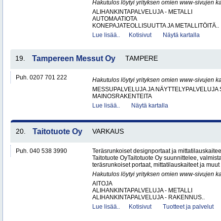
Hakutulos löytyi yrityksen omien www-sivujen ka
ALIHANKINTAPALVELUJA - METALLI
AUTOMAATIOTA
KONEPAJATEOLLISUUTTA JA METALLITÖITÄ..
Lue lisää..
Kotisivut
Näytä kartalla
19.
Tampereen Messut Oy
TAMPERE
Puh. 0207 701 222
Hakutulos löytyi yrityksen omien www-sivujen ka
MESSUPALVELUJA JA NÄYTTELYPALVELUJA 
MAINOSRAKENTEITA
Lue lisää..
Näytä kartalla
20.
Taitotuote Oy
VARKAUS
Puh. 040 538 3990
Teräsrunkoiset designportaat ja mittatilauskaite
Taitotuote OyTaitotuote Oy suunnittelee, valmista
teräsrunkoiset portaat, mittatilauskaiteet ja muut 
Hakutulos löytyi yrityksen omien www-sivujen ka
AITOJA
ALIHANKINTAPALVELUJA - METALLI
ALIHANKINTAPALVELUJA - RAKENNUS..
Lue lisää..
Kotisivut
Tuotteet ja palvelut