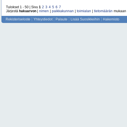
Tulokset 1 - 50 | Sivu
1
2
3
4
5
6
7
Järjestä
hakuarvon
|
nimen
|
paikkakunnan
|
toimialan
|
tietomäärän
mukaan
Rekisteriseloste
Yhteystiedot
Palaute
Lisää Suosikkeihin
Hakemisto