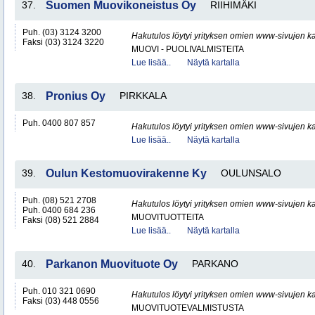
37.
Suomen Muovikoneistus Oy
RIIHIMÄKI
Puh. (03) 3124 3200
Hakutulos löytyi yrityksen omien www-sivujen ka
Faksi (03) 3124 3220
MUOVI - PUOLIVALMISTEITA
Lue lisää..
Näytä kartalla
38.
Pronius Oy
PIRKKALA
Puh. 0400 807 857
Hakutulos löytyi yrityksen omien www-sivujen ka
Lue lisää..
Näytä kartalla
39.
Oulun Kestomuovirakenne Ky
OULUNSALO
Puh. (08) 521 2708
Hakutulos löytyi yrityksen omien www-sivujen ka
Puh. 0400 684 236
MUOVITUOTTEITA
Faksi (08) 521 2884
Lue lisää..
Näytä kartalla
40.
Parkanon Muovituote Oy
PARKANO
Puh. 010 321 0690
Hakutulos löytyi yrityksen omien www-sivujen ka
Faksi (03) 448 0556
MUOVITUOTEVALMISTUSTA