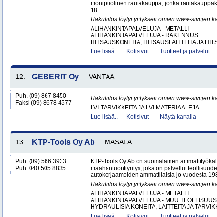
monipuolinen rautakauppa, jonka rautakauppak
18..
Hakutulos löytyi yrityksen omien www-sivujen ka
ALIHANKINTAPALVELUJA - METALLI
ALIHANKINTAPALVELUJA - RAKENNUS
HITSAUSKONEITA, HITSAUSLAITTEITA JA HIT
Lue lisää..
Kotisivut
Tuotteet ja palvelut
12.
GEBERIT Oy
VANTAA
Puh. (09) 867 8450
Hakutulos löytyi yrityksen omien www-sivujen ka
Faksi (09) 8678 4577
LVI-TARVIKKEITA JA LVI-MATERIAALEJA
Lue lisää..
Kotisivut
Näytä kartalla
13.
KTP-Tools Oy Ab
MASALA
Puh. (09) 566 3933
KTP-Tools Oy Ab on suomalainen ammattityökal
Puh. 040 505 8835
maahantuontiyritys, joka on palvellut teollisuud
autokorjaamoiden ammattilaisia jo vuodesta 1987. 
Hakutulos löytyi yrityksen omien www-sivujen ka
ALIHANKINTAPALVELUJA - METALLI
ALIHANKINTAPALVELUJA - MUU TEOLLISUUS
HYDRAULISIA KONEITA, LAITTEITA JA TARVIKK
Lue lisää..
Kotisivut
Tuotteet ja palvelut