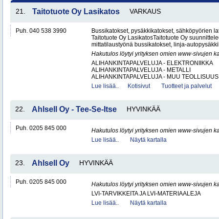
21.
Taitotuote Oy Lasikatos
VARKAUS
Puh. 040 538 3990
Bussikatokset, pysäkkikatokset, sähköpyörien lat
Taitotuote Oy LasikatosTaitotuote Oy suunnittele
mittatilaustyönä bussikatokset, linja-autopysäkki
Hakutulos löytyi yrityksen omien www-sivujen ka
ALIHANKINTAPALVELUJA - ELEKTRONIIKKA
ALIHANKINTAPALVELUJA - METALLI
ALIHANKINTAPALVELUJA - MUU TEOLLISUUS.
Lue lisää..
Kotisivut
Tuotteet ja palvelut
22.
Ahlsell Oy - Tee-Se-Itse
HYVINKÄÄ
Puh. 0205 845 000
Hakutulos löytyi yrityksen omien www-sivujen ka
Lue lisää..
Näytä kartalla
23.
Ahlsell Oy
HYVINKÄÄ
Puh. 0205 845 000
Hakutulos löytyi yrityksen omien www-sivujen ka
LVI-TARVIKKEITA JA LVI-MATERIAALEJA
Lue lisää..
Näytä kartalla