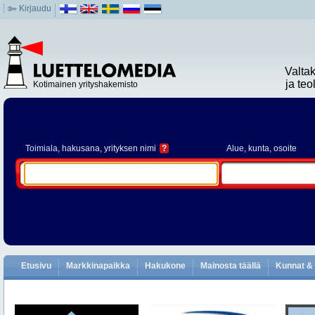
Kirjaudu
Valta
ja te
Kotimainen yrityshakemisto
Toimiala
, hakusana, yrityksen nimi
?
Alue
, kunta, osoite
Etusivu
Markkinapaikka
Hakukone
Mainosta täällä
Kunnat & 