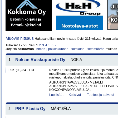
Muovin hitsaus
Hakusanoilla muovin hitsaus löytyi
315
yritystä. Haun tar
Tulokset 1 - 50 | Sivu
1
2
3
4
5
6
7
Järjestä
hakuarvon
|
nimen
|
paikkakunnan
|
toimialan
|
tietomäärän
mukaan
1.
Nokian Ruiskupuriste Oy
NOKIA
Puh. (03) 341 1131
Nokian Ruiskupuriste Oy on kokenut ja monipuo
metallikomponenttien valmistaja, joka tarjoaa as
ruiskupuristusta, ohutlevytöitä, puristustöitä, CNC
ALIHANKINTAPALVELUJA - METALLI
ALIHANKINTAPALVELUJA - MUU TEOLLISUUS
KOKOONPANOPALVELUJA..
Lue lisää..
Kotisivut
Tuotteet ja palvelut
2.
PRP-Plastic Oy
MÄNTSÄLÄ