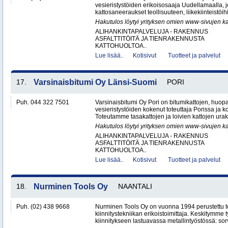
vesieristystöiden erikoisosaaja Uudellamaalla, j
kattosaneeraukset teollisuuteen, liikekiinteistöihin
Hakutulos löytyi yrityksen omien www-sivujen ka
ALIHANKINTAPALVELUJA - RAKENNUS
ASFALTTITÖITÄ JA TIENRAKENNUSTA
KATTOHUOLTOA..
Lue lisää..
Kotisivut
Tuotteet ja palvelut
17.
Varsinaisbitumi Oy Länsi-Suomi
PORI
Puh. 044 322 7501
Varsinaisbitumi Oy Pori on bitumikattojen, huopa
vesieristystöiden kokenut toteuttaja Porissa ja 
Toteutamme tasakattojen ja loivien kattojen urako
Hakutulos löytyi yrityksen omien www-sivujen ka
ALIHANKINTAPALVELUJA - RAKENNUS
ASFALTTITÖITÄ JA TIENRAKENNUSTA
KATTOHUOLTOA..
Lue lisää..
Kotisivut
Tuotteet ja palvelut
18.
Nurminen Tools Oy
NAANTALI
Puh. (02) 438 9668
Nurminen Tools Oy on vuonna 1994 perustettu 
kiinnitystekniikan erikoistoimittaja. Keskitymme
kiinnitykseen lastuavassa metallintyöstössä: sor