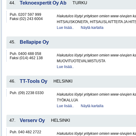
44.
Teknoexpertit Oy Ab
TURKU
Puh. 0207 597 999
Hakutulos löytyi yrityksen omien www-sivujen ka
Faksi (02) 243 6004
HITSAUSKONEITA, HITSAUSLAITTEITA JA HI
Lue lisää..
Näytä kartalla
45.
Bellapipe Oy
Puh. 0400 488 058
Hakutulos löytyi yrityksen omien www-sivujen ka
Faksi (014) 462 138
MUOVITUOTEVALMISTUSTA
Lue lisää..
46.
TT-Tools Oy
HELSINKI
Puh. (09) 2238 0330
Hakutulos löytyi yrityksen omien www-sivujen ka
TYÖKALUJA
Lue lisää..
Näytä kartalla
47.
Verserv Oy
HELSINKI
Puh. 040 482 2722
Hakutulos löytyi yrityksen omien www-sivujen ka