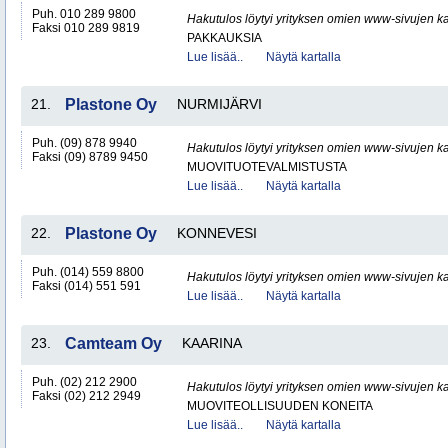
Puh. 010 289 9800
Hakutulos löytyi yrityksen omien www-sivujen ka
Faksi 010 289 9819
PAKKAUKSIA
Lue lisää..
Näytä kartalla
21.
Plastone Oy
NURMIJÄRVI
Puh. (09) 878 9940
Hakutulos löytyi yrityksen omien www-sivujen ka
Faksi (09) 8789 9450
MUOVITUOTEVALMISTUSTA
Lue lisää..
Näytä kartalla
22.
Plastone Oy
KONNEVESI
Puh. (014) 559 8800
Hakutulos löytyi yrityksen omien www-sivujen ka
Faksi (014) 551 591
Lue lisää..
Näytä kartalla
23.
Camteam Oy
KAARINA
Puh. (02) 212 2900
Hakutulos löytyi yrityksen omien www-sivujen ka
Faksi (02) 212 2949
MUOVITEOLLISUUDEN KONEITA
Lue lisää..
Näytä kartalla