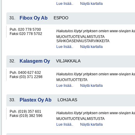
Lue lisää..
Näytä kartalla
31.
Fibox Oy Ab
ESPOO
Puh. 020 778 5700
Hakutulos löytyi yrityksen omien www-sivujen ka
Faksi 020 778 5702
MUOVITUOTEVALMISTUSTA
SÄHKÖASENNUSTARVIKKEITA
Lue lisää..
Näytä kartalla
32.
Kalasgem Oy
VILJAKKALA
Puh. 0400 627 632
Hakutulos löytyi yrityksen omien www-sivujen ka
Faksi (03) 371 2298
MUOVITUOTTEITA
Lue lisää..
Näytä kartalla
33.
Plastex Oy Ab
LOHJA AS
Puh. (019) 357 601
Hakutulos löytyi yrityksen omien www-sivujen ka
Faksi (019) 382 596
MUOVITUOTEVALMISTUSTA
Lue lisää..
Näytä kartalla