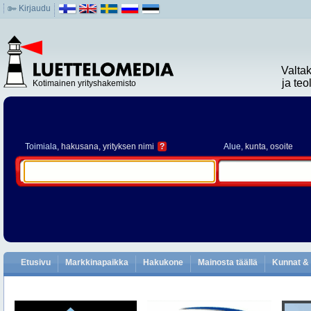
Kirjaudu
Valta
ja te
Kotimainen yrityshakemisto
Toimiala
, hakusana, yrityksen nimi
?
Alue
, kunta, osoite
Etusivu
Markkinapaikka
Hakukone
Mainosta täällä
Kunnat & 