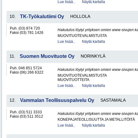
Lue lisää..
Näytä kartalla
10.
TK-Työkalutiimi Oy
HOLLOLA
Puh. (03) 874 720
Hakutulos löytyi yrityksen omien www-sivujen ka
Faksi (03) 781 1426
MUOVITUOTEVALMISTUSTA
Lue lisää..
Näytä kartalla
11.
Suomen Muovituote Oy
NORINKYLÄ
Puh. 046 851 5724
Hakutulos löytyi yrityksen omien www-sivujen ka
Faksi (06) 266 6322
MUOVITUOTEVALMISTUSTA
MUOVITUOTTEITA
Lue lisää..
Näytä kartalla
12.
Vammalan Teollisuuspalvelu Oy
SASTAMALA
Puh. (03) 511 3333
Hakutulos löytyi yrityksen omien www-sivujen ka
Faksi (03) 511 3512
KONEPAJATEOLLISUUTTA JA METALLITÖITÄ
Lue lisää..
Näytä kartalla