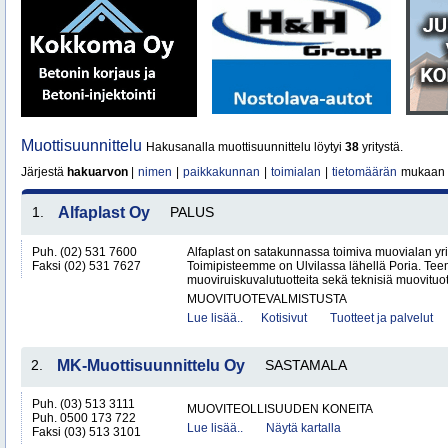
Muottisuunnittelu
Hakusanalla muottisuunnittelu löytyi
38
yritystä.
Järjestä
hakuarvon
|
nimen
|
paikkakunnan
|
toimialan
|
tietomäärän
mukaan
1.
Alfaplast Oy
PALUS
Puh. (02) 531 7600
Alfaplast on satakunnassa toimiva muovialan yri
Faksi (02) 531 7627
Toimipisteemme on Ulvilassa lähellä Poria. Te
muoviruiskuvalutuotteita sekä teknisiä muovituott
MUOVITUOTEVALMISTUSTA
Lue lisää..
Kotisivut
Tuotteet ja palvelut
2.
MK-Muottisuunnittelu Oy
SASTAMALA
Puh. (03) 513 3111
MUOVITEOLLISUUDEN KONEITA
Puh. 0500 173 722
Lue lisää..
Näytä kartalla
Faksi (03) 513 3101