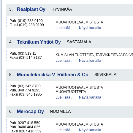
3.
Realplast Oy
HYVINKÄÄ
Puh. (019) 288 0100
MUOVITUOTEVALMISTUSTA
Faksi (019) 288 0199
Lue lisää..
Näytä kartalla
4.
Teknikum Yhtiöt Oy
SASTAMALA
Puh. (03) 519 11
KUMIALAN TUOTTEITA, TARVIKKEITA JA PAL
Faksi (03) 514 3137
Lue lisää..
Näytä kartalla
5.
Muovitekniikka V. Riittinen & Co
SIIVIKKALA
Puh. (03) 345 8700
MUOVITUOTEVALMISTUSTA
Puh. 040 774 9295
MUOVITUOTTEITA
Faksi (03) 346 1985
Lue lisää..
Näytä kartalla
6.
Merocap Oy
NUMMELA
Puh. 0207 418 550
MUOVITUOTEVALMISTUSTA
Puh. 0400 464 025
Lue lisää..
Näytä kartalla
Faksi 0207 418 559