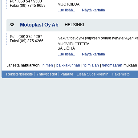
Puh. 050 547 9500
MUOTOILUA
Faksi (09) 7745 9659
Lue lisää..
Näytä kartalla
38.
Motoplast Oy Ab
HELSINKI
Puh. (09) 375 4297
Hakutulos löytyi yrityksen omien www-sivujen ka
Faksi (09) 375 4266
MUOVITUOTTEITA
SÄILIÖITÄ
Lue lisää..
Näytä kartalla
Järjestä
hakuarvon
|
nimen
|
paikkakunnan
|
toimialan
|
tietomäärän
mukaan
Rekisteriseloste
Yhteystiedot
Palaute
Lisää Suosikkeihin
Hakemisto