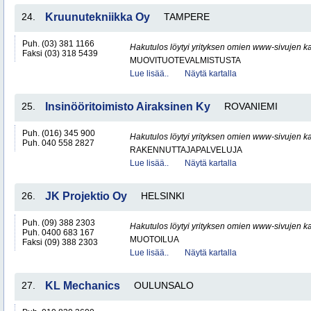
24.
Kruunutekniikka Oy
TAMPERE
Puh. (03) 381 1166
Hakutulos löytyi yrityksen omien www-sivujen ka
Faksi (03) 318 5439
MUOVITUOTEVALMISTUSTA
Lue lisää..
Näytä kartalla
25.
Insinööritoimisto Airaksinen Ky
ROVANIEMI
Puh. (016) 345 900
Hakutulos löytyi yrityksen omien www-sivujen ka
Puh. 040 558 2827
RAKENNUTTAJAPALVELUJA
Lue lisää..
Näytä kartalla
26.
JK Projektio Oy
HELSINKI
Puh. (09) 388 2303
Hakutulos löytyi yrityksen omien www-sivujen ka
Puh. 0400 683 167
MUOTOILUA
Faksi (09) 388 2303
Lue lisää..
Näytä kartalla
27.
KL Mechanics
OULUNSALO