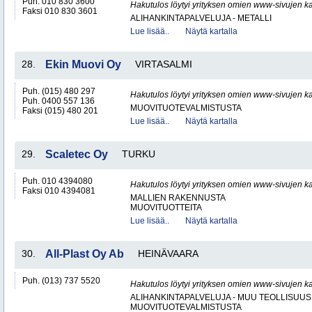
Puh. 010 830 3600
Hakutulos löytyi yrityksen omien www-sivujen ka
Faksi 010 830 3601
ALIHANKINTAPALVELUJA - METALLI
Lue lisää..
Näytä kartalla
28.
Ekin Muovi Oy
VIRTASALMI
Puh. (015) 480 297
Hakutulos löytyi yrityksen omien www-sivujen ka
Puh. 0400 557 136
MUOVITUOTEVALMISTUSTA
Faksi (015) 480 201
Lue lisää..
Näytä kartalla
29.
Scaletec Oy
TURKU
Puh. 010 4394080
Hakutulos löytyi yrityksen omien www-sivujen ka
Faksi 010 4394081
MALLIEN RAKENNUSTA
MUOVITUOTTEITA
Lue lisää..
Näytä kartalla
30.
All-Plast Oy Ab
HEINÄVAARA
Puh. (013) 737 5520
Hakutulos löytyi yrityksen omien www-sivujen ka
ALIHANKINTAPALVELUJA - MUU TEOLLISUUS
MUOVITUOTEVALMISTUSTA