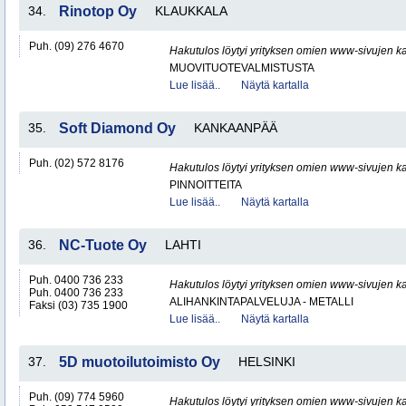
34.
Rinotop Oy
KLAUKKALA
Puh. (09) 276 4670
Hakutulos löytyi yrityksen omien www-sivujen ka
MUOVITUOTEVALMISTUSTA
Lue lisää..
Näytä kartalla
35.
Soft Diamond Oy
KANKAANPÄÄ
Puh. (02) 572 8176
Hakutulos löytyi yrityksen omien www-sivujen ka
PINNOITTEITA
Lue lisää..
Näytä kartalla
36.
NC-Tuote Oy
LAHTI
Puh. 0400 736 233
Hakutulos löytyi yrityksen omien www-sivujen ka
Puh. 0400 736 233
ALIHANKINTAPALVELUJA - METALLI
Faksi (03) 735 1900
Lue lisää..
Näytä kartalla
37.
5D muotoilutoimisto Oy
HELSINKI
Puh. (09) 774 5960
Hakutulos löytyi yrityksen omien www-sivujen ka