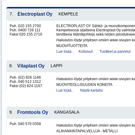
7.
Electroplast Oy
KEMPELE
Puh. 020 155 2700
ELECTROPLAST OY Sähkö- ja muovikomponentt
Puh. 0400 726 111
Kempeleessä sijaitseva Electroplast Oy valmista
Faksi 020 155 2710
tarvittavia liitäntäjohtoja sekä niiden jalostukseen
Hakutulos löytyi yrityksen omien www-sivujen ka
MUOVITUOTTEITA
Lue lisää..
Kotisivut
Tuotteet ja palvelut
8.
Vitaplast Oy
LAPPI
Puh. (02) 826 1166
Hakutulos löytyi yrityksen omien www-sivujen ka
Puh. 040 512 1312
MUOVITEOLLISUUDEN KONEITA
Faksi (02) 824 1167
Lue lisää..
Näytä kartalla
9.
Fromtools Oy
KANGASALA
Puh. 040 570 0358
Hakutulos löytyi yrityksen omien www-sivujen ka
ALIHANKINTAPALVELUJA - METALLI