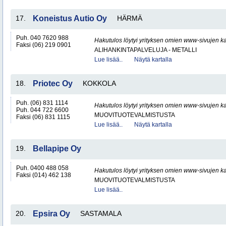
17.
Koneistus Autio Oy
HÄRMÄ
Puh. 040 7620 988
Hakutulos löytyi yrityksen omien www-sivujen ka
Faksi (06) 219 0901
ALIHANKINTAPALVELUJA - METALLI
Lue lisää..
Näytä kartalla
18.
Priotec Oy
KOKKOLA
Puh. (06) 831 1114
Hakutulos löytyi yrityksen omien www-sivujen ka
Puh. 044 722 6600
MUOVITUOTEVALMISTUSTA
Faksi (06) 831 1115
Lue lisää..
Näytä kartalla
19.
Bellapipe Oy
Puh. 0400 488 058
Hakutulos löytyi yrityksen omien www-sivujen ka
Faksi (014) 462 138
MUOVITUOTEVALMISTUSTA
Lue lisää..
20.
Epsira Oy
SASTAMALA