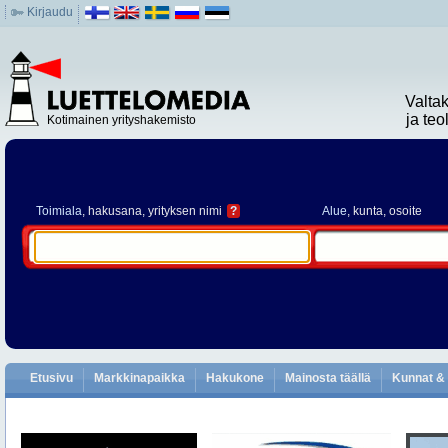
Kirjaudu
Valta
ja te
Kotimainen yrityshakemisto
Toimiala
, hakusana, yrityksen nimi
?
Alue
, kunta, osoite
Etusivu
Markkinapaikka
Hakukone
Mainosta täällä
Kunnat & 