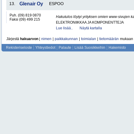
13.
Glenair Oy
ESPOO
Puh. (09) 819 0870
Hakutulos löytyi yrityksen omien www-sivujen ka
Faksi (09) 499 215
ELEKTRONIIKKAA JA KOMPONENTTEJA
Lue lisää..
Näytä kartalla
Järjestä
hakuarvon
|
nimen
|
paikkakunnan
|
toimialan
|
tietomäärän
mukaan
Rekisteriseloste
Yhteystiedot
Palaute
Lisää Suosikkeihin
Hakemisto