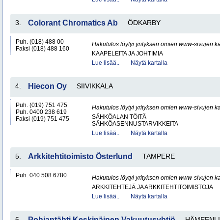
3.
Colorant Chromatics Ab
ÖDKARBY
Puh. (018) 488 00
Hakutulos löytyi yrityksen omien www-sivujen ka
Faksi (018) 488 160
KAAPELEITA JA JOHTIMIA
Lue lisää..
Näytä kartalla
4.
Hiecon Oy
SIIVIKKALA
Puh. (019) 751 475
Hakutulos löytyi yrityksen omien www-sivujen ka
Puh. 0400 238 619
SÄHKÖALAN TÖITÄ
Faksi (019) 751 475
SÄHKÖASENNUSTARVIKKEITA
Lue lisää..
Näytä kartalla
5.
Arkkitehtitoimisto Österlund
TAMPERE
Puh. 040 508 6780
Hakutulos löytyi yrityksen omien www-sivujen ka
ARKKITEHTEJÄ JA ARKKITEHTITOIMISTOJA
Lue lisää..
Näytä kartalla
6.
Pohjantähti Keskinäinen Vakuutusyhtiö
HÄMEENL