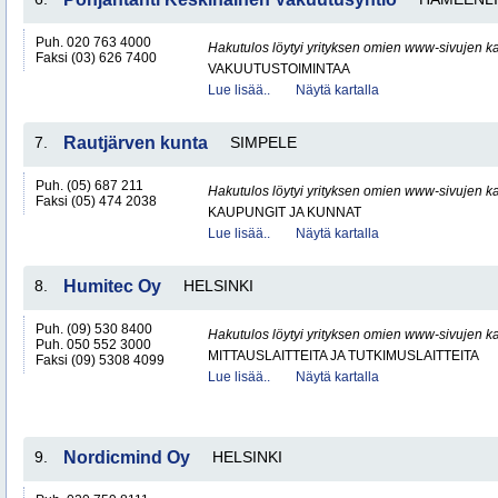
Puh. 020 763 4000
Hakutulos löytyi yrityksen omien www-sivujen ka
Faksi (03) 626 7400
VAKUUTUSTOIMINTAA
Lue lisää..
Näytä kartalla
7.
Rautjärven kunta
SIMPELE
Puh. (05) 687 211
Hakutulos löytyi yrityksen omien www-sivujen ka
Faksi (05) 474 2038
KAUPUNGIT JA KUNNAT
Lue lisää..
Näytä kartalla
8.
Humitec Oy
HELSINKI
Puh. (09) 530 8400
Hakutulos löytyi yrityksen omien www-sivujen ka
Puh. 050 552 3000
MITTAUSLAITTEITA JA TUTKIMUSLAITTEITA
Faksi (09) 5308 4099
Lue lisää..
Näytä kartalla
9.
Nordicmind Oy
HELSINKI