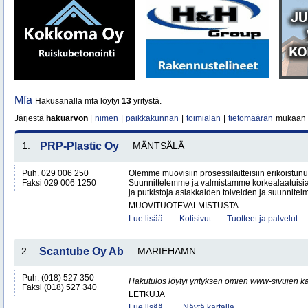
Mfa
Hakusanalla mfa löytyi
13
yritystä.
Järjestä
hakuarvon
|
nimen
|
paikkakunnan
|
toimialan
|
tietomäärän
mukaan
1.
PRP-Plastic Oy
MÄNTSÄLÄ
Puh. 029 006 250
Olemme muovisiin prosessilaitteisiin erikoistunut
Faksi 029 006 1250
Suunnittelemme ja valmistamme korkealaatuisia 
ja putkistoja asiakkaiden toiveiden ja suunnitelm
MUOVITUOTEVALMISTUSTA
Lue lisää..
Kotisivut
Tuotteet ja palvelut
2.
Scantube Oy Ab
MARIEHAMN
Puh. (018) 527 350
Hakutulos löytyi yrityksen omien www-sivujen ka
Faksi (018) 527 340
LETKUJA
Lue lisää..
Näytä kartalla