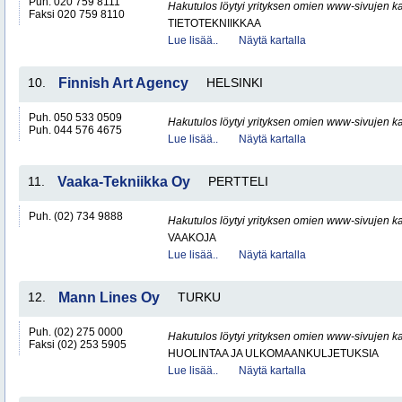
Puh. 020 759 8111
Hakutulos löytyi yrityksen omien www-sivujen ka
Faksi 020 759 8110
TIETOTEKNIIKKAA
Lue lisää..
Näytä kartalla
10.
Finnish Art Agency
HELSINKI
Puh. 050 533 0509
Hakutulos löytyi yrityksen omien www-sivujen ka
Puh. 044 576 4675
Lue lisää..
Näytä kartalla
11.
Vaaka-Tekniikka Oy
PERTTELI
Puh. (02) 734 9888
Hakutulos löytyi yrityksen omien www-sivujen ka
VAAKOJA
Lue lisää..
Näytä kartalla
12.
Mann Lines Oy
TURKU
Puh. (02) 275 0000
Hakutulos löytyi yrityksen omien www-sivujen ka
Faksi (02) 253 5905
HUOLINTAA JA ULKOMAANKULJETUKSIA
Lue lisää..
Näytä kartalla