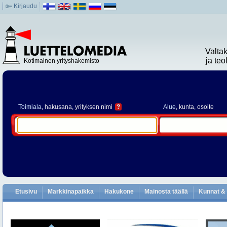
Kirjaudu
Valta
ja te
Kotimainen yrityshakemisto
Toimiala
, hakusana, yrityksen nimi
?
Alue
, kunta, osoite
Etusivu
Markkinapaikka
Hakukone
Mainosta täällä
Kunnat & 