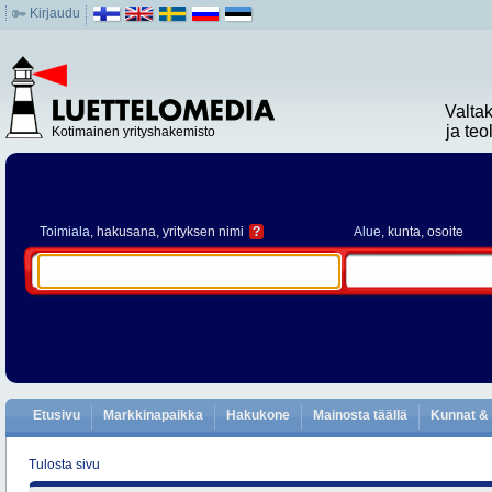
Kirjaudu
Valta
ja te
Kotimainen yrityshakemisto
Toimiala
, hakusana, yrityksen nimi
?
Alue
, kunta, osoite
Etusivu
Markkinapaikka
Hakukone
Mainosta täällä
Kunnat & 
Tulosta sivu