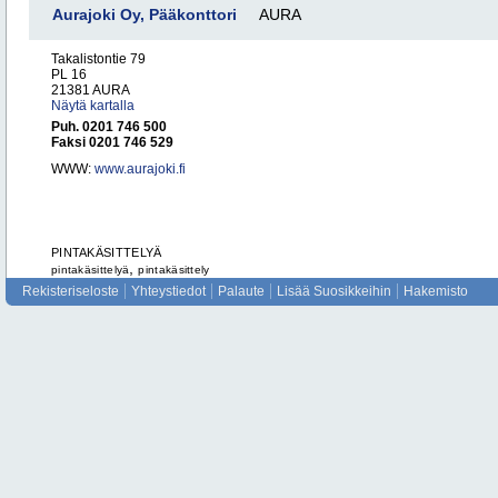
Aurajoki Oy, Pääkonttori
AURA
Takalistontie 79
PL 16
21381 AURA
Näytä kartalla
Puh. 0201 746 500
Faksi 0201 746 529
WWW:
www.aurajoki.fi
PINTAKÄSITTELYÄ
,
pintakäsittelyä
pintakäsittely
Rekisteriseloste
Yhteystiedot
Palaute
Lisää Suosikkeihin
Hakemisto