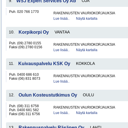
9.
WSJ Expert Services Oy Ab
ÖJA
Puh. 020 766 1770
RAKENNUSTEN VAURIOKORJAUKSIA
Lue lisää..
Näytä kartalla
10.
Korpikorpi Oy
VANTAA
Puh. (09) 2780 0155
RAKENNUSTEN VAURIOKORJAUKSIA
Faksi (09) 2780 0156
Lue lisää..
Näytä kartalla
11.
Kuivauspalvelu KSK Oy
KOKKOLA
Puh. 0400 686 610
RAKENNUSTEN VAURIOKORJAUKSIA
Faksi (06) 831 8073
Lue lisää..
12.
Oulun Kosteustutkimus Oy
OULU
Puh. (08) 311 6758
RAKENNUSTEN VAURIOKORJAUKSIA
Puh. 0400 681 582
Lue lisää..
Näytä kartalla
Faksi (08) 311 6756
13.
Rakennuspalvelu Räsänen Oy
LAHTI