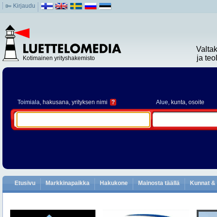
Kirjaudu
Valta
ja te
Kotimainen yrityshakemisto
Toimiala
, hakusana, yrityksen nimi
?
Alue
, kunta, osoite
Etusivu
Markkinapaikka
Hakukone
Mainosta täällä
Kunnat & 