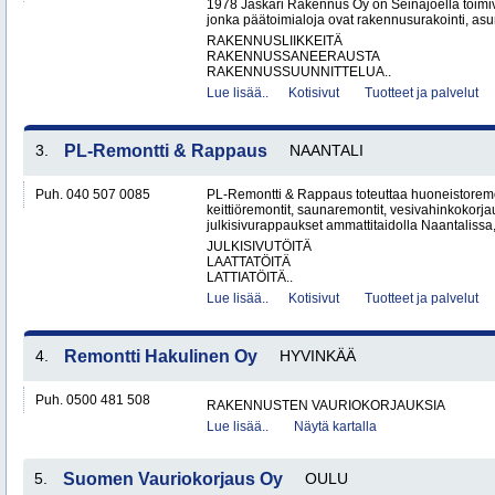
1978 Jaskari Rakennus Oy on Seinäjoella toimiv
jonka päätoimialoja ovat rakennusurakointi, as
RAKENNUSLIIKKEITÄ
RAKENNUSSANEERAUSTA
RAKENNUSSUUNNITTELUA..
Lue lisää..
Kotisivut
Tuotteet ja palvelut
3.
PL-Remontti & Rappaus
NAANTALI
Puh. 040 507 0085
PL-Remontti & Rappaus toteuttaa huoneistoremon
keittiöremontit, saunaremontit, vesivahinkokorj
julkisivurappaukset ammattitaidolla Naantalissa
JULKISIVUTÖITÄ
LAATTATÖITÄ
LATTIATÖITÄ..
Lue lisää..
Kotisivut
Tuotteet ja palvelut
4.
Remontti Hakulinen Oy
HYVINKÄÄ
Puh. 0500 481 508
RAKENNUSTEN VAURIOKORJAUKSIA
Lue lisää..
Näytä kartalla
5.
Suomen Vauriokorjaus Oy
OULU