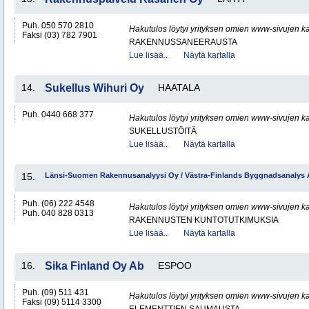
Puh. 050 570 2810
Hakutulos löytyi yrityksen omien www-sivujen ka
Faksi (03) 782 7901
RAKENNUSSANEERAUSTA
Lue lisää..
Näytä kartalla
14.
Sukellus Wihuri Oy
HAATALA
Puh. 0440 668 377
Hakutulos löytyi yrityksen omien www-sivujen ka
SUKELLUSTÖITÄ
Lue lisää..
Näytä kartalla
15.
Länsi-Suomen Rakennusanalyysi Oy / Västra-Finlands Byggnadsanalys
Puh. (06) 222 4548
Hakutulos löytyi yrityksen omien www-sivujen ka
Puh. 040 828 0313
RAKENNUSTEN KUNTOTUTKIMUKSIA
Lue lisää..
Näytä kartalla
16.
Sika Finland Oy Ab
ESPOO
Puh. (09) 511 431
Hakutulos löytyi yrityksen omien www-sivujen ka
Faksi (09) 5114 3300