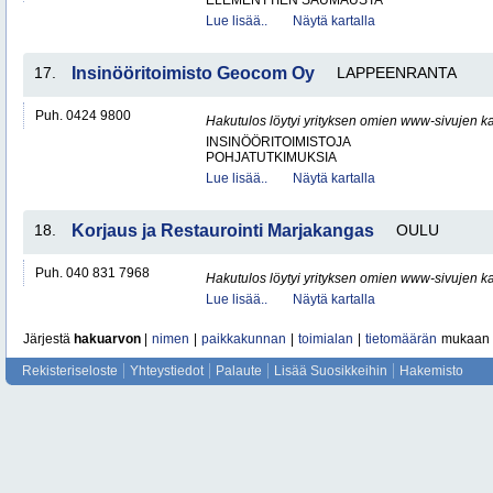
ELEMENTTIEN SAUMAUSTA
Lue lisää..
Näytä kartalla
17.
Insinööritoimisto Geocom Oy
LAPPEENRANTA
Puh. 0424 9800
Hakutulos löytyi yrityksen omien www-sivujen ka
INSINÖÖRITOIMISTOJA
POHJATUTKIMUKSIA
Lue lisää..
Näytä kartalla
18.
Korjaus ja Restaurointi Marjakangas
OULU
Puh. 040 831 7968
Hakutulos löytyi yrityksen omien www-sivujen ka
Lue lisää..
Näytä kartalla
Järjestä
hakuarvon
|
nimen
|
paikkakunnan
|
toimialan
|
tietomäärän
mukaan
Rekisteriseloste
Yhteystiedot
Palaute
Lisää Suosikkeihin
Hakemisto