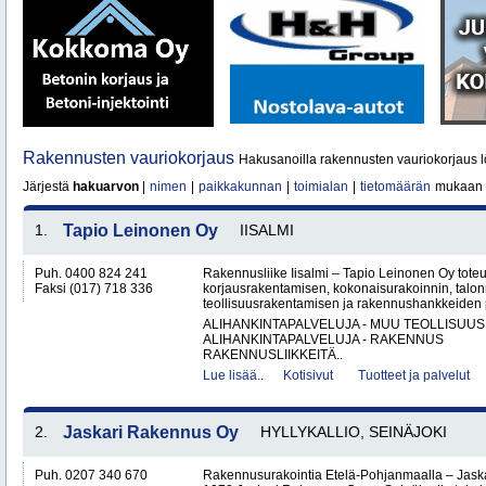
Rakennusten vauriokorjaus
Hakusanoilla rakennusten vauriokorjaus l
Järjestä
hakuarvon
|
nimen
|
paikkakunnan
|
toimialan
|
tietomäärän
mukaan
1.
Tapio Leinonen Oy
IISALMI
Puh. 0400 824 241
Rakennusliike Iisalmi – Tapio Leinonen Oy tote
Faksi (017) 718 336
korjausrakentamisen, kokonaisurakoinnin, talo
teollisuusrakentamisen ja rakennushankkeiden p
ALIHANKINTAPALVELUJA - MUU TEOLLISUUS
ALIHANKINTAPALVELUJA - RAKENNUS
RAKENNUSLIIKKEITÄ..
Lue lisää..
Kotisivut
Tuotteet ja palvelut
2.
Jaskari Rakennus Oy
HYLLYKALLIO, SEINÄJOKI
Puh. 0207 340 670
Rakennusurakointia Etelä-Pohjanmaalla – Jask