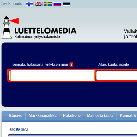
Kirjaudu
Valta
ja te
Kotimainen yrityshakemisto
Toimiala
, hakusana, yrityksen nimi
?
Alue
, kunta, osoite
Etusivu
Markkinapaikka
Hakukone
Mainosta täällä
Kunnat & 
Tulosta sivu