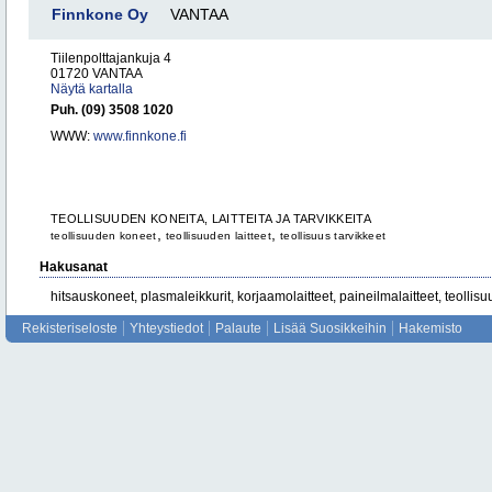
Finnkone Oy
VANTAA
Tiilenpolttajankuja 4
01720 VANTAA
Näytä kartalla
Puh. (09) 3508 1020
WWW:
www.finnkone.fi
TEOLLISUUDEN KONEITA, LAITTEITA JA TARVIKKEITA
,
,
teollisuuden koneet
teollisuuden laitteet
teollisuus tarvikkeet
Hakusanat
hitsauskoneet, plasmaleikkurit, korjaamolaitteet, paineilmalaitteet, teolli
Rekisteriseloste
Yhteystiedot
Palaute
Lisää Suosikkeihin
Hakemisto