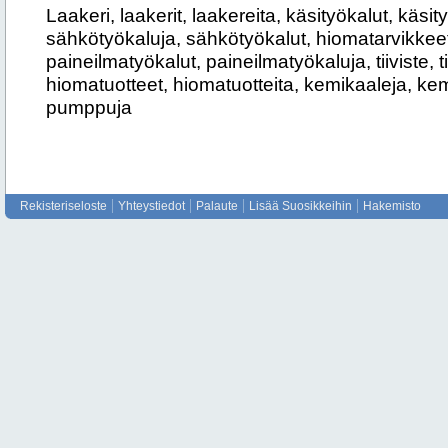
Laakeri, laakerit, laakereita, käsityökalut, käsit
sähkötyökaluja, sähkötyökalut, hiomatarvikkeet
paineilmatyökalut, paineilmatyökaluja, tiiviste, tiiv
hiomatuotteet, hiomatuotteita, kemikaaleja, ke
pumppuja
Rekisteriseloste
Yhteystiedot
Palaute
Lisää Suosikkeihin
Hakemisto