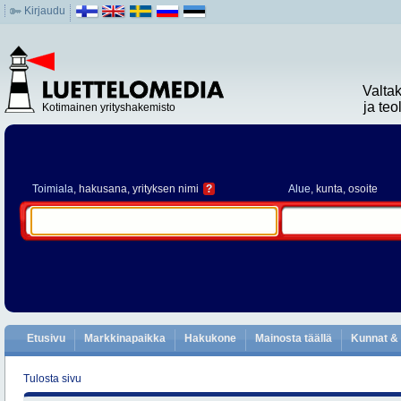
Kirjaudu
Valta
ja te
Kotimainen yrityshakemisto
Toimiala
, hakusana, yrityksen nimi
?
Alue
, kunta, osoite
Etusivu
Markkinapaikka
Hakukone
Mainosta täällä
Kunnat & 
Tulosta sivu