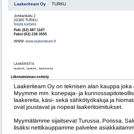
Laakeriteam Oy
TURKU
Jonkankatu 2
20360 TURKU
Näytä kartalla
Puh. (02) 487 1167
Faksi (02) 238 3555
WWW:
www.laakeriteam.fi
LAAKEREITA
,
,
laakerit
laakeri
laakereita
Liiketoiminnan esittely
Laakeriteam Oy on teknisen alan kauppa joka 
Myymme mm. konepaja- ja kunnossapitoteollisuu
laakereita, käsi- sekä sähkötyökaluja ja hiom
ovat joustavat ja nopeat laakeritoimitukset.
Myymälämme sijaitsevat Turussa, Porissa, Sa
lisäksi nettikauppamme palvelee asiakkaitamme