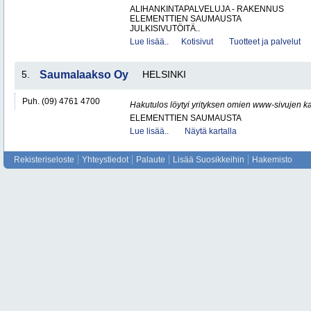
ALIHANKINTAPALVELUJA - RAKENNUS
ELEMENTTIEN SAUMAUSTA
JULKISIVUTÖITÄ..
Lue lisää..
Kotisivut
Tuotteet ja palvelut
5.
Saumalaakso Oy
HELSINKI
Puh. (09) 4761 4700
Hakutulos löytyi yrityksen omien www-sivujen ka
ELEMENTTIEN SAUMAUSTA
Lue lisää..
Näytä kartalla
Rekisteriseloste
Yhteystiedot
Palaute
Lisää Suosikkeihin
Hakemisto