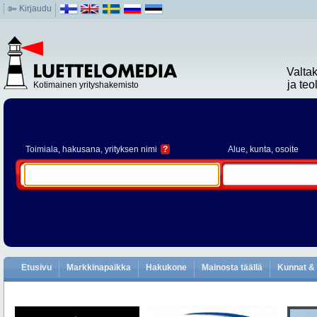
Kirjaudu
Valta
ja te
Kotimainen yrityshakemisto
Toimiala
, hakusana, yrityksen nimi
?
Alue
, kunta, osoite
Etusivu
Markkinapaikka
Hakukone
Mainosta täällä
Kunnat & 