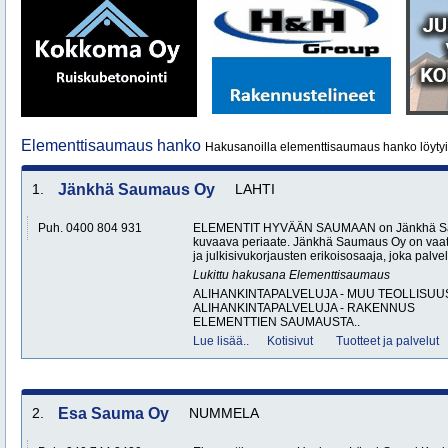
Elementtisaumaus hanko
Hakusanoilla elementtisaumaus hanko löyty
1.
Jänkhä Saumaus Oy
LAHTI
Puh. 0400 804 931
ELEMENTIT HYVÄÄN SAUMAAN on Jänkhä Sau
kuvaava periaate. Jänkhä Saumaus Oy on vaat
ja julkisivukorjausten erikoisosaaja, joka palvele
Lukittu hakusana
Elementtisaumaus
ALIHANKINTAPALVELUJA - MUU TEOLLISUU
ALIHANKINTAPALVELUJA - RAKENNUS
ELEMENTTIEN SAUMAUSTA..
Lue lisää..
Kotisivut
Tuotteet ja palvelut
2.
Esa Sauma Oy
NUMMELA