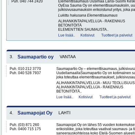
Puh. 040 744 2420
Elementtisaumaus Uusimaa Länsi-Suomi Kesk
OyEsa Sauma Oy on elementtisaumauksiin, uu
julkisivusaumauksiin erikoistunut yritys, joka pa
Lukittu hakusana
Elementtisaumaus
ALIHANKINTAPALVELUJA - RAKENNUS
BETONITÖITÄ
ELEMENTTIEN SAUMAUSTA..
Lue lisää..
Kotisivut
Tuotteet ja palvelut
3.
Saumapartio oy
VANTAA
Puh. 010 212 3770
Saumapartio Oy – elementtisaumaus, julkisivu
Puh. 040 528 7937
UudellamaallaSaumapartio Oy on kotimainen s
joka toteuttaa elementtisaumaukset, julkisivusa
ALIHANKINTAPALVELUJA - MUU TEOLLISUUS
ALIHANKINTAPALVELUJA - RAKENNUS
BETONITÖITÄ..
Lue lisää..
Kotisivut
Tuotteet ja palvelut
4.
Saumapojat Oy
LAHTI
Puh. (03) 871 260
Saumapojat Oy on lähes 55 vuoden kokemuksel
Puh. 0400 715 175
erikoisliike, joka toteuttaa vaativat saumaus- ja ti
saneerauskohteissa koko Etelä-Suomen alueella.