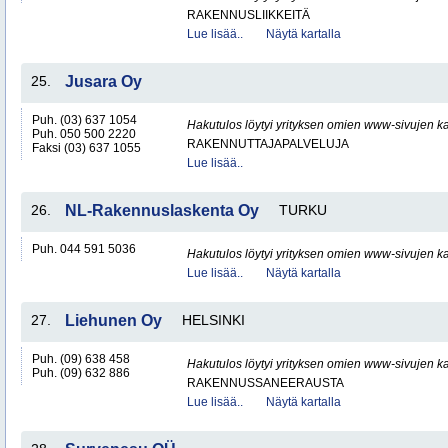
RAKENNUSLIIKKEITÄ
Lue lisää..
Näytä kartalla
25.
Jusara Oy
Puh. (03) 637 1054
Hakutulos löytyi yrityksen omien www-sivujen ka
Puh. 050 500 2220
RAKENNUTTAJAPALVELUJA
Faksi (03) 637 1055
Lue lisää..
26.
NL-Rakennuslaskenta Oy
TURKU
Puh. 044 591 5036
Hakutulos löytyi yrityksen omien www-sivujen ka
Lue lisää..
Näytä kartalla
27.
Liehunen Oy
HELSINKI
Puh. (09) 638 458
Hakutulos löytyi yrityksen omien www-sivujen ka
Puh. (09) 632 886
RAKENNUSSANEERAUSTA
Lue lisää..
Näytä kartalla