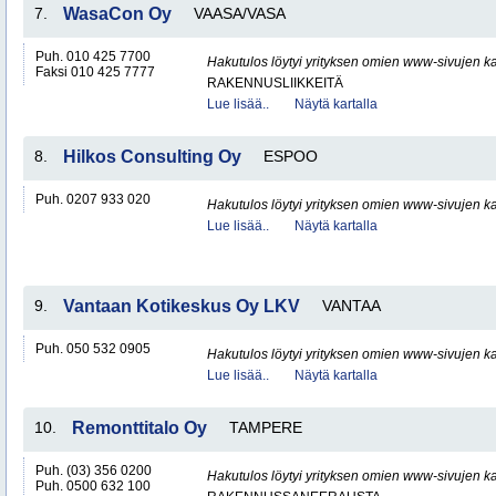
7.
WasaCon Oy
VAASA/VASA
Puh. 010 425 7700
Hakutulos löytyi yrityksen omien www-sivujen ka
Faksi 010 425 7777
RAKENNUSLIIKKEITÄ
Lue lisää..
Näytä kartalla
8.
Hilkos Consulting Oy
ESPOO
Puh. 0207 933 020
Hakutulos löytyi yrityksen omien www-sivujen ka
Lue lisää..
Näytä kartalla
9.
Vantaan Kotikeskus Oy LKV
VANTAA
Puh. 050 532 0905
Hakutulos löytyi yrityksen omien www-sivujen ka
Lue lisää..
Näytä kartalla
10.
Remonttitalo Oy
TAMPERE
Puh. (03) 356 0200
Hakutulos löytyi yrityksen omien www-sivujen ka
Puh. 0500 632 100