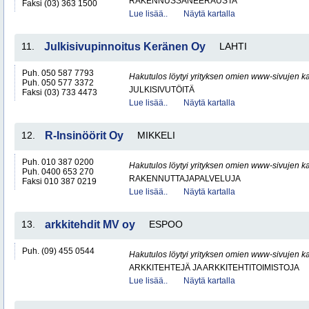
RAKENNUSSANEERAUSTA
Faksi (03) 363 1500
Lue lisää..
Näytä kartalla
11.
Julkisivupinnoitus Keränen Oy
LAHTI
Puh. 050 587 7793
Hakutulos löytyi yrityksen omien www-sivujen ka
Puh. 050 577 3372
JULKISIVUTÖITÄ
Faksi (03) 733 4473
Lue lisää..
Näytä kartalla
12.
R-Insinöörit Oy
MIKKELI
Puh. 010 387 0200
Hakutulos löytyi yrityksen omien www-sivujen ka
Puh. 0400 653 270
RAKENNUTTAJAPALVELUJA
Faksi 010 387 0219
Lue lisää..
Näytä kartalla
13.
arkkitehdit MV oy
ESPOO
Puh. (09) 455 0544
Hakutulos löytyi yrityksen omien www-sivujen ka
ARKKITEHTEJÄ JA ARKKITEHTITOIMISTOJA
Lue lisää..
Näytä kartalla