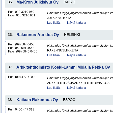
35.
Ma-Kron Julkisivut Oy
RAISIO
Puh. 010 3210 960
Hakutulos löytyi yrityksen omien www-sivujen ka
Faksi 010 3210 961
JULKISIVUTÖITÄ
Lue lisää..
Näytä kartalla
36.
Rakennus-Auridos Oy
HELSINKI
Puh. (09) 584 0458
Hakutulos löytyi yrityksen omien www-sivujen ka
Puh. 050 591 4542
RAKENNUSLIIKKEITÄ
Faksi (09) 5840 0455
Lue lisää..
Näytä kartalla
37.
Arkkitehtitoimisto Koski-Lammi Mirja ja Pekka Oy
Puh. (09) 477 7100
Hakutulos löytyi yrityksen omien www-sivujen ka
ARKKITEHTEJÄ JA ARKKITEHTITOIMISTOJA
Lue lisää..
Näytä kartalla
38.
Kaitaan Rakennus Oy
ESPOO
Puh. 0400 447 318
Hakutulos löytyi yrityksen omien www-sivujen ka