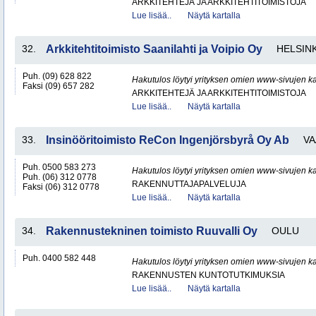
ARKKITEHTEJÄ JA ARKKITEHTITOIMISTOJA
Lue lisää..
Näytä kartalla
32.
Arkkitehtitoimisto Saanilahti ja Voipio Oy
HELSINK
Puh. (09) 628 822
Hakutulos löytyi yrityksen omien www-sivujen ka
Faksi (09) 657 282
ARKKITEHTEJÄ JA ARKKITEHTITOIMISTOJA
Lue lisää..
Näytä kartalla
33.
Insinööritoimisto ReCon Ingenjörsbyrå Oy Ab
VA
Puh. 0500 583 273
Hakutulos löytyi yrityksen omien www-sivujen ka
Puh. (06) 312 0778
RAKENNUTTAJAPALVELUJA
Faksi (06) 312 0778
Lue lisää..
Näytä kartalla
34.
Rakennustekninen toimisto Ruuvalli Oy
OULU
Puh. 0400 582 448
Hakutulos löytyi yrityksen omien www-sivujen ka
RAKENNUSTEN KUNTOTUTKIMUKSIA
Lue lisää..
Näytä kartalla