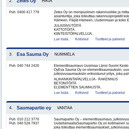
2.
Zetes Oy
HIKIÄ
Puh. 0400 417 779
Zetes Oy on monipuolinen rakennusliike ja mitt
asiantuntija, joka toteuttaa rakennusprojektit ko
Hämeen, Päijät-Hämeen, Uudenmaan ja koko Ete
JULKISIVUTÖITÄ
KATTOTÖITÄ
KIINTEISTÖPALVELUJA..
Lue lisää..
Kotisivut
Tuotteet ja palvelut
3.
Esa Sauma Oy
NUMMELA
Puh. 040 744 2420
Elementtisaumaus Uusimaa Länsi-Suomi Kesk
OyEsa Sauma Oy on elementtisaumauksiin, uus
julkisivusaumauksiin erikoistunut yritys, joka pal
ALIHANKINTAPALVELUJA - RAKENNUS
BETONITÖITÄ
ELEMENTTIEN SAUMAUSTA..
Lue lisää..
Kotisivut
Tuotteet ja palvelut
4.
Saumapartio oy
VANTAA
Puh. 010 212 3770
Saumapartio Oy – elementtisaumaus, julkisivu
Puh. 040 528 7937
UudellamaallaSaumapartio Oy on kotimainen s
joka toteuttaa elementtisaumaukset, julkisivusa