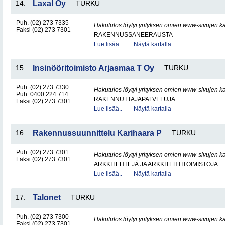
14.
Laxal Oy
TURKU
Puh. (02) 273 7335
Hakutulos löytyi yrityksen omien www-sivujen ka
Faksi (02) 273 7301
RAKENNUSSANEERAUSTA
Lue lisää..
Näytä kartalla
15.
Insinööritoimisto Arjasmaa T Oy
TURKU
Puh. (02) 273 7330
Hakutulos löytyi yrityksen omien www-sivujen ka
Puh. 0400 224 714
RAKENNUTTAJAPALVELUJA
Faksi (02) 273 7301
Lue lisää..
Näytä kartalla
16.
Rakennussuunnittelu Karihaara P
TURKU
Puh. (02) 273 7301
Hakutulos löytyi yrityksen omien www-sivujen ka
Faksi (02) 273 7301
ARKKITEHTEJÄ JA ARKKITEHTITOIMISTOJA
Lue lisää..
Näytä kartalla
17.
Talonet
TURKU
Puh. (02) 273 7300
Hakutulos löytyi yrityksen omien www-sivujen ka
Faksi (02) 273 7301