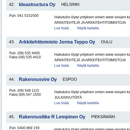
42.
Ideastructura Oy
HELSINKI
Puh. 041 5152500
Hakutulos löytyi yrityksen omien www-sivujen ka
ARKKITEHTEJÄ JA ARKKITEHTITOIMISTOJA
Lue lisää..
Näytä kartalla
43.
Arkkitehtitoimisto Jorma Teppo Oy
OULU
Puh. (08) 535 4400
Hakutulos löytyi yrityksen omien www-sivujen ka
Faksi (08) 535 4410
ARKKITEHTEJÄ JA ARKKITEHTITOIMISTOJA
Lue lisää..
Näytä kartalla
44.
Rakennusvire Oy
ESPOO
Puh. (09) 548 1115
Hakutulos löytyi yrityksen omien www-sivujen ka
Faksi (09) 547 1550
JULKISIVUTÖITÄ
Lue lisää..
Näytä kartalla
45.
Rakennusliike R Lempinen Oy
PIEKSÄMÄKI
Puh. 0400 869 159
Hakutulos löytyi yrityksen omien www-sivujen ka