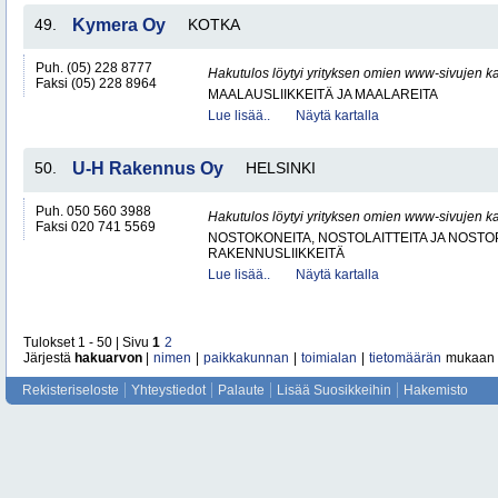
49.
Kymera Oy
KOTKA
Puh. (05) 228 8777
Hakutulos löytyi yrityksen omien www-sivujen ka
Faksi (05) 228 8964
MAALAUSLIIKKEITÄ JA MAALAREITA
Lue lisää..
Näytä kartalla
50.
U-H Rakennus Oy
HELSINKI
Puh. 050 560 3988
Hakutulos löytyi yrityksen omien www-sivujen ka
Faksi 020 741 5569
NOSTOKONEITA, NOSTOLAITTEITA JA NOST
RAKENNUSLIIKKEITÄ
Lue lisää..
Näytä kartalla
Tulokset 1 - 50 | Sivu
1
2
Järjestä
hakuarvon
|
nimen
|
paikkakunnan
|
toimialan
|
tietomäärän
mukaan
Rekisteriseloste
Yhteystiedot
Palaute
Lisää Suosikkeihin
Hakemisto