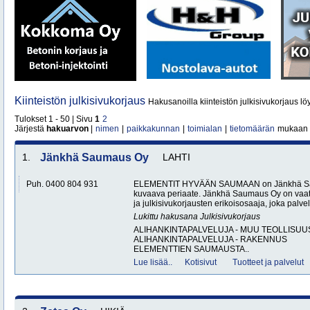
Kiinteistön julkisivukorjaus
Hakusanoilla kiinteistön julkisivukorjaus lö
Tulokset 1 - 50 | Sivu
1
2
Järjestä
hakuarvon
|
nimen
|
paikkakunnan
|
toimialan
|
tietomäärän
mukaan
1.
Jänkhä Saumaus Oy
LAHTI
Puh. 0400 804 931
ELEMENTIT HYVÄÄN SAUMAAN on Jänkhä Sau
kuvaava periaate. Jänkhä Saumaus Oy on vaat
ja julkisivukorjausten erikoisosaaja, joka palvele
Lukittu hakusana
Julkisivukorjaus
ALIHANKINTAPALVELUJA - MUU TEOLLISUU
ALIHANKINTAPALVELUJA - RAKENNUS
ELEMENTTIEN SAUMAUSTA..
Lue lisää..
Kotisivut
Tuotteet ja palvelut