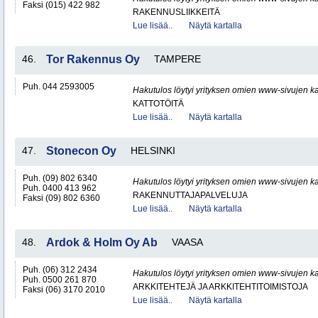
Faksi (015) 422 982
RAKENNUSLIIKKEITÄ
Lue lisää..
Näytä kartalla
46.
Tor Rakennus Oy
TAMPERE
Puh. 044 2593005
Hakutulos löytyi yrityksen omien www-sivujen ka
KATTOTÖITÄ
Lue lisää..
Näytä kartalla
47.
Stonecon Oy
HELSINKI
Puh. (09) 802 6340
Hakutulos löytyi yrityksen omien www-sivujen ka
Puh. 0400 413 962
RAKENNUTTAJAPALVELUJA
Faksi (09) 802 6360
Lue lisää..
Näytä kartalla
48.
Ardok & Holm Oy Ab
VAASA
Puh. (06) 312 2434
Hakutulos löytyi yrityksen omien www-sivujen ka
Puh. 0500 261 870
ARKKITEHTEJÄ JA ARKKITEHTITOIMISTOJA
Faksi (06) 3170 2010
Lue lisää..
Näytä kartalla