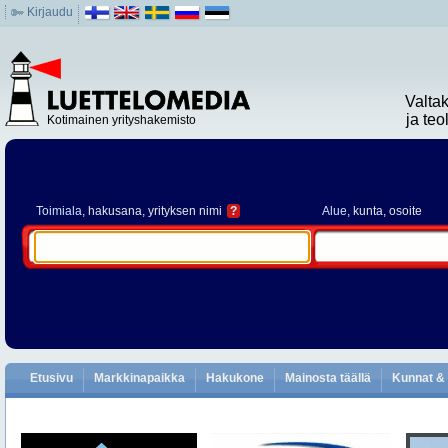
Kirjaudu
Valta
ja te
Kotimainen yrityshakemisto
Toimiala
, hakusana, yrityksen nimi
?
Alue
, kunta, osoite
Etusivu
Markkinapaikka
Hakukone
Mainosta täällä
Kunnat & 