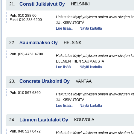
21.
Consti Julkisivut Oy
HELSINKI
Puh. 010 288 60
Hakutulos löytyi yrityksen omien www-sivujen ka
Faksi 010 288 6200
JULKISIVUTÖITÄ
Lue lisää..
Näytä kartalla
22.
Saumalaakso Oy
HELSINKI
Puh. (09) 4761 4700
Hakutulos löytyi yrityksen omien www-sivujen ka
ELEMENTTIEN SAUMAUSTA
Lue lisää..
Näytä kartalla
23.
Concrete Urakointi Oy
VANTAA
Puh. 010 567 6860
Hakutulos löytyi yrityksen omien www-sivujen ka
JULKISIVUTÖITÄ
Lue lisää..
Näytä kartalla
24.
Lännen Laatutalot Oy
KOUVOLA
Puh. 040 527 0472
Hakutulos löytyi yrityksen omien www-sivujen ka