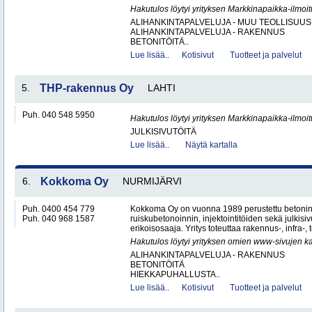
Hakutulos löytyi yrityksen Markkinapaikka-ilmoi
ALIHANKINTAPALVELUJA - MUU TEOLLISUUS
ALIHANKINTAPALVELUJA - RAKENNUS
BETONITÖITÄ..
Lue lisää..
Kotisivut
Tuotteet ja palvelut
5.
THP-rakennus Oy
LAHTI
Puh. 040 548 5950
Hakutulos löytyi yrityksen Markkinapaikka-ilmoi
JULKISIVUTÖITÄ
Lue lisää..
Näytä kartalla
6.
Kokkoma Oy
NURMIJÄRVI
Puh. 0400 454 779
Kokkoma Oy on vuonna 1989 perustettu betonin
Puh. 040 968 1587
ruiskubetonoinnin, injektointitöiden sekä julki
erikoisosaaja. Yritys toteuttaa rakennus-, infra-, t
Hakutulos löytyi yrityksen omien www-sivujen ka
ALIHANKINTAPALVELUJA - RAKENNUS
BETONITÖITÄ
HIEKKAPUHALLUSTA..
Lue lisää..
Kotisivut
Tuotteet ja palvelut