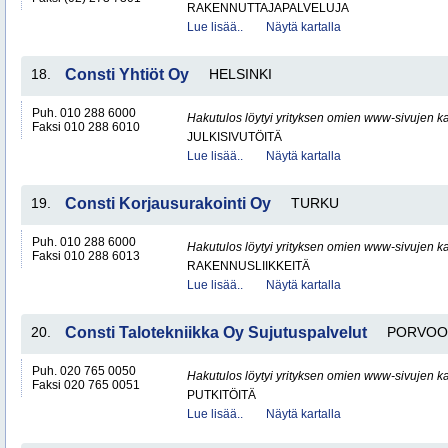
RAKENNUTTAJAPALVELUJA
Lue lisää..
Näytä kartalla
18.
Consti Yhtiöt Oy
HELSINKI
Puh. 010 288 6000
Hakutulos löytyi yrityksen omien www-sivujen ka
Faksi 010 288 6010
JULKISIVUTÖITÄ
Lue lisää..
Näytä kartalla
19.
Consti Korjausurakointi Oy
TURKU
Puh. 010 288 6000
Hakutulos löytyi yrityksen omien www-sivujen ka
Faksi 010 288 6013
RAKENNUSLIIKKEITÄ
Lue lisää..
Näytä kartalla
20.
Consti Talotekniikka Oy Sujutuspalvelut
PORVOO
Puh. 020 765 0050
Hakutulos löytyi yrityksen omien www-sivujen ka
Faksi 020 765 0051
PUTKITÖITÄ
Lue lisää..
Näytä kartalla