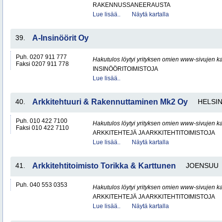
RAKENNUSSANEERAUSTA
Lue lisää..
Näytä kartalla
39.
A-Insinöörit Oy
Puh. 0207 911 777
Hakutulos löytyi yrityksen omien www-sivujen ka
Faksi 0207 911 778
INSINÖÖRITOIMISTOJA
Lue lisää..
40.
Arkkitehtuuri & Rakennuttaminen Mk2 Oy
HELSIN
Puh. 010 422 7100
Hakutulos löytyi yrityksen omien www-sivujen ka
Faksi 010 422 7110
ARKKITEHTEJÄ JA ARKKITEHTITOIMISTOJA
Lue lisää..
Näytä kartalla
41.
Arkkitehtitoimisto Torikka & Karttunen
JOENSUU
Puh. 040 553 0353
Hakutulos löytyi yrityksen omien www-sivujen ka
ARKKITEHTEJÄ JA ARKKITEHTITOIMISTOJA
Lue lisää..
Näytä kartalla