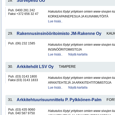
28.
Survepesu OÜ
Puh. 0400 281 242
Hakutulos löytyi yrityksen omien www-sivujen ka
Faksi +372 656 32 47
KORKEAPAINEPESUA JA KUIVAIMUTÖITÄ
Lue lisää..
29.
Rakennusinsinööritoimisto JM-Rakenne Oy
KAU
Puh. (06) 232 1585
Hakutulos löytyi yrityksen omien www-sivujen ka
INSINÖÖRITOIMISTOJA
Lue lisää..
Näytä kartalla
30.
Arkkitehdit LSV Oy
TAMPERE
Puh. (03) 3143 1800
Hakutulos löytyi yrityksen omien www-sivujen ka
Faksi (03) 3143 1833
ARKKITEHTEJÄ JA ARKKITEHTITOIMISTOJA
Lue lisää..
Näytä kartalla
31.
Arkkitehtuurisuunnittelu P. Pylkkönen-Palm
FOR
Puh. (03) 435 9060
Hakutulos löytyi yrityksen omien www-sivujen ka
Puh. 040 587 9750