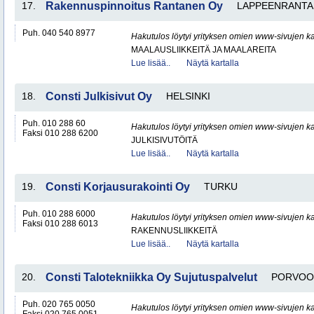
17.
Rakennuspinnoitus Rantanen Oy
LAPPEENRANTA
Puh. 040 540 8977
Hakutulos löytyi yrityksen omien www-sivujen ka
MAALAUSLIIKKEITÄ JA MAALAREITA
Lue lisää..
Näytä kartalla
18.
Consti Julkisivut Oy
HELSINKI
Puh. 010 288 60
Hakutulos löytyi yrityksen omien www-sivujen ka
Faksi 010 288 6200
JULKISIVUTÖITÄ
Lue lisää..
Näytä kartalla
19.
Consti Korjausurakointi Oy
TURKU
Puh. 010 288 6000
Hakutulos löytyi yrityksen omien www-sivujen ka
Faksi 010 288 6013
RAKENNUSLIIKKEITÄ
Lue lisää..
Näytä kartalla
20.
Consti Talotekniikka Oy Sujutuspalvelut
PORVOO
Puh. 020 765 0050
Hakutulos löytyi yrityksen omien www-sivujen ka