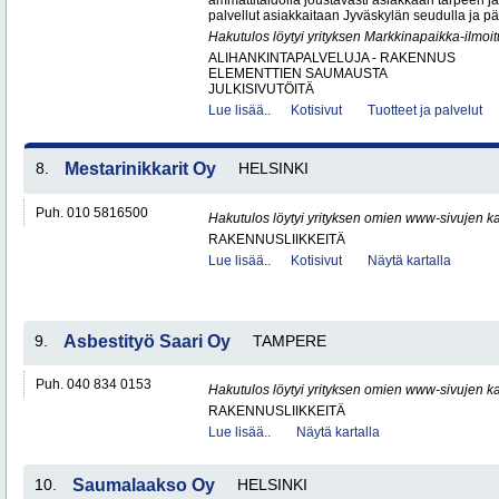
ammattitaidolla joustavasti asiakkaan tarpeen j
palvellut asiakkaitaan Jyväskylän seudulla ja p
Hakutulos löytyi yrityksen Markkinapaikka-ilmoi
ALIHANKINTAPALVELUJA - RAKENNUS
ELEMENTTIEN SAUMAUSTA
JULKISIVUTÖITÄ
Lue lisää..
Kotisivut
Tuotteet ja palvelut
8.
Mestarinikkarit Oy
HELSINKI
Puh. 010 5816500
Hakutulos löytyi yrityksen omien www-sivujen ka
RAKENNUSLIIKKEITÄ
Lue lisää..
Kotisivut
Näytä kartalla
9.
Asbestityö Saari Oy
TAMPERE
Puh. 040 834 0153
Hakutulos löytyi yrityksen omien www-sivujen ka
RAKENNUSLIIKKEITÄ
Lue lisää..
Näytä kartalla
10.
Saumalaakso Oy
HELSINKI