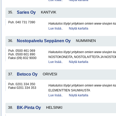
Lue lisää..
Näytä kartalla
35.
Saries Oy
KANTVIK
Puh. 040 731 7390
Hakutulos löytyi yrityksen omien www-sivujen ka
Lue lisää..
Näytä kartalla
36.
Nostopalvelu Seppänen Oy
NUMMINEN
Puh. 0500 461 069
Hakutulos löytyi yrityksen omien www-sivujen ka
Puh. 0500 601 890
NOSTOKONEITA, NOSTOLAITTEITA JA NOST
Faksi (09) 832 9000
Lue lisää..
Näytä kartalla
37.
Betoco Oy
ORIVESI
Puh. 0201 334 350
Hakutulos löytyi yrityksen omien www-sivujen ka
Faksi 0201 334 353
ELEMENTTIEN SAUMAUSTA
Lue lisää..
Näytä kartalla
38.
BK-Pinta Oy
HELSINKI