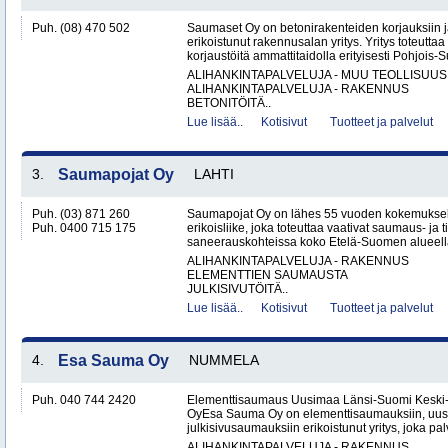
Puh. (08) 470 502
Saumaset Oy on betonirakenteiden korjauksiin 
erikoistunut rakennusalan yritys. Yritys toteutta
korjaustöitä ammattitaidolla erityisesti Pohjois-
ALIHANKINTAPALVELUJA - MUU TEOLLISUUS
ALIHANKINTAPALVELUJA - RAKENNUS
BETONITÖITÄ..
Lue lisää..
Kotisivut
Tuotteet ja palvelut
3.
Saumapojat Oy
LAHTI
Puh. (03) 871 260
Saumapojat Oy on lähes 55 vuoden kokemuksel
Puh. 0400 715 175
erikoisliike, joka toteuttaa vaativat saumaus- ja ti
saneerauskohteissa koko Etelä-Suomen alueella.
ALIHANKINTAPALVELUJA - RAKENNUS
ELEMENTTIEN SAUMAUSTA
JULKISIVUTÖITÄ..
Lue lisää..
Kotisivut
Tuotteet ja palvelut
4.
Esa Sauma Oy
NUMMELA
Puh. 040 744 2420
Elementtisaumaus Uusimaa Länsi-Suomi Kesk
OyEsa Sauma Oy on elementtisaumauksiin, uus
julkisivusaumauksiin erikoistunut yritys, joka pal
ALIHANKINTAPALVELUJA - RAKENNUS