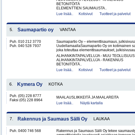
BETONITÖITÄ
ELEMENTTIEN SAUMAUSTA..
Lue lisää..
Kotisivut
Tuotteet ja palvelut
5.
Saumapartio oy
VANTAA
Puh. 010 212 3770
Saumapartio Oy – elementtisaumaus, julkisivu
Puh. 040 528 7937
UudellamaallaSaumapartio Oy on kotimainen s
joka toteuttaa elementtisaumaukset, julkisivusa
ALIHANKINTAPALVELUJA - MUU TEOLLISUUS
ALIHANKINTAPALVELUJA - RAKENNUS
BETONITÖITÄ..
Lue lisää..
Kotisivut
Tuotteet ja palvelut
6.
Kymera Oy
KOTKA
Puh. (05) 228 8777
MAALAUSLIIKKEITÄ JA MAALAREITA
Faksi (05) 228 8964
Lue lisää..
Näytä kartalla
7.
Rakennus ja Saumaus Sälli Oy
LAUKAA
Puh. 0400 746 568
Rakennus ja Saumaus Sälli Oy tekee saumaustyö