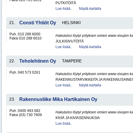
Faksi 020 765 0051
PUTKITÖITÄ
Lue lisää..
Näytä kartalla
21.
Consti Yhtiöt Oy
HELSINKI
Puh. 010 288 6000
Hakutulos löytyi yrityksen omien www-sivujen ka
Faksi 010 288 6010
JULKISIVUTÖITÄ
Lue lisää..
Näytä kartalla
22.
Teholehtinen Oy
TAMPERE
Puh. 040 573 0261
Hakutulos löytyi yrityksen omien www-sivujen ka
RAKENNUSTARVIKKEITA JA RAKENNUSAINEI
Lue lisää..
Näytä kartalla
23.
Rakennusliike Mika Hartikainen Oy
Puh. 0400 493 082
Hakutulos löytyi yrityksen omien www-sivujen ka
Faksi (03) 730 7609
KIVIÄ JA KIVIASENNUKSIA
Lue lisää..