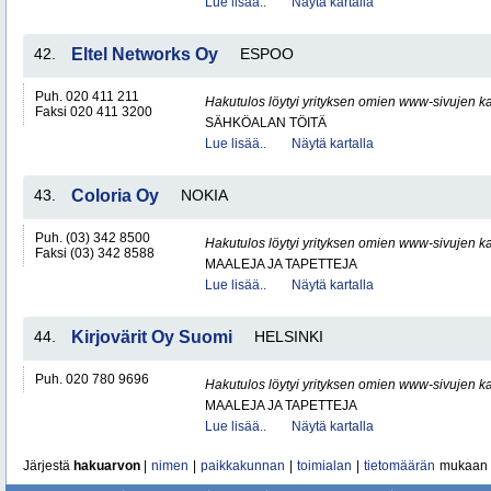
Lue lisää..
Näytä kartalla
42.
Eltel Networks Oy
ESPOO
Puh. 020 411 211
Hakutulos löytyi yrityksen omien www-sivujen ka
Faksi 020 411 3200
SÄHKÖALAN TÖITÄ
Lue lisää..
Näytä kartalla
43.
Coloria Oy
NOKIA
Puh. (03) 342 8500
Hakutulos löytyi yrityksen omien www-sivujen ka
Faksi (03) 342 8588
MAALEJA JA TAPETTEJA
Lue lisää..
Näytä kartalla
44.
Kirjovärit Oy Suomi
HELSINKI
Puh. 020 780 9696
Hakutulos löytyi yrityksen omien www-sivujen ka
MAALEJA JA TAPETTEJA
Lue lisää..
Näytä kartalla
Järjestä
hakuarvon
|
nimen
|
paikkakunnan
|
toimialan
|
tietomäärän
mukaan