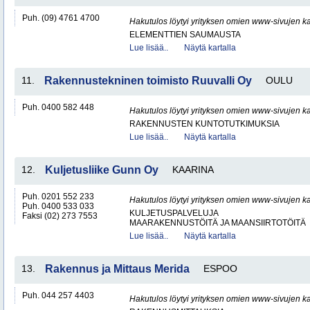
Puh. (09) 4761 4700
Hakutulos löytyi yrityksen omien www-sivujen ka
ELEMENTTIEN SAUMAUSTA
Lue lisää..
Näytä kartalla
11.
Rakennustekninen toimisto Ruuvalli Oy
OULU
Puh. 0400 582 448
Hakutulos löytyi yrityksen omien www-sivujen ka
RAKENNUSTEN KUNTOTUTKIMUKSIA
Lue lisää..
Näytä kartalla
12.
Kuljetusliike Gunn Oy
KAARINA
Puh. 0201 552 233
Hakutulos löytyi yrityksen omien www-sivujen ka
Puh. 0400 533 033
KULJETUSPALVELUJA
Faksi (02) 273 7553
MAARAKENNUSTÖITÄ JA MAANSIIRTOTÖITÄ
Lue lisää..
Näytä kartalla
13.
Rakennus ja Mittaus Merida
ESPOO
Puh. 044 257 4403
Hakutulos löytyi yrityksen omien www-sivujen ka