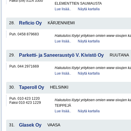
Faksi (09) 5114 3300
ELEMENTTIEN SAUMAUSTA
Lue lisää..
Näytä kartalla
28.
Reficio Oy
KÄRJENNIEMI
Puh. 0458 879683
Hakutulos löytyi yrityksen omien www-sivujen ka
Lue lisää..
Näytä kartalla
29.
Parketti- ja Saneeraustyö V. Kivistö Oy
RUUTANA
Puh. 044 2971669
Hakutulos löytyi yrityksen omien www-sivujen ka
Lue lisää..
Näytä kartalla
30.
Taperoll Oy
HELSINKI
Puh. 010 423 1220
Hakutulos löytyi yrityksen omien www-sivujen ka
Faksi 010 423 1229
TEIPPEJÄ
Lue lisää..
Näytä kartalla
31.
Glasek Oy
VAASA