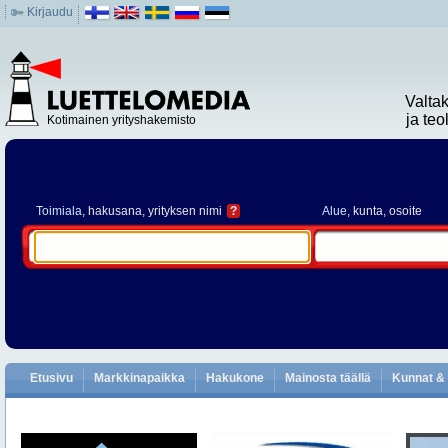
Kirjaudu
Valta
ja te
Kotimainen yrityshakemisto
Toimiala
, hakusana, yrityksen nimi
?
Alue
, kunta, osoite
Etusivu
Markkinapaikka
Hakukone
Mainosta täällä
Kunnat & 