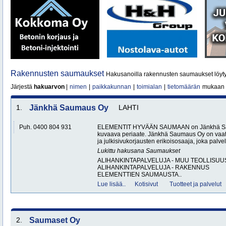
Rakennusten saumaukset
Hakusanoilla rakennusten saumaukset löyt
Järjestä
hakuarvon
|
nimen
|
paikkakunnan
|
toimialan
|
tietomäärän
mukaan
1.
Jänkhä Saumaus Oy
LAHTI
Puh. 0400 804 931
ELEMENTIT HYVÄÄN SAUMAAN on Jänkhä Sau
kuvaava periaate. Jänkhä Saumaus Oy on vaat
ja julkisivukorjausten erikoisosaaja, joka palvele
Lukittu hakusana
Saumaukset
ALIHANKINTAPALVELUJA - MUU TEOLLISUU
ALIHANKINTAPALVELUJA - RAKENNUS
ELEMENTTIEN SAUMAUSTA..
Lue lisää..
Kotisivut
Tuotteet ja palvelut
2.
Saumaset Oy