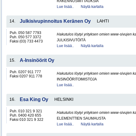
RAKENNUSMITTAUKSIA
Lue lisää..
Näytä kartalla
14.
Julkisivupinnoitus Keränen Oy
LAHTI
Puh. 050 587 7793
Hakutulos löytyi yrityksen omien www-sivujen ka
Puh. 050 577 3372
JULKISIVUTÖITÄ
Faksi (03) 733 4473
Lue lisää..
Näytä kartalla
15.
A-Insinöörit Oy
Puh. 0207 911 777
Hakutulos löytyi yrityksen omien www-sivujen ka
Faksi 0207 911 778
INSINÖÖRITOIMISTOJA
Lue lisää..
16.
Esa King Oy
HELSINKI
Puh. 010 321 9 321
Hakutulos löytyi yrityksen omien www-sivujen ka
Puh. 0400 420 655
ELEMENTTIEN SAUMAUSTA
Faksi 010 321 9 322
Lue lisää..
Näytä kartalla