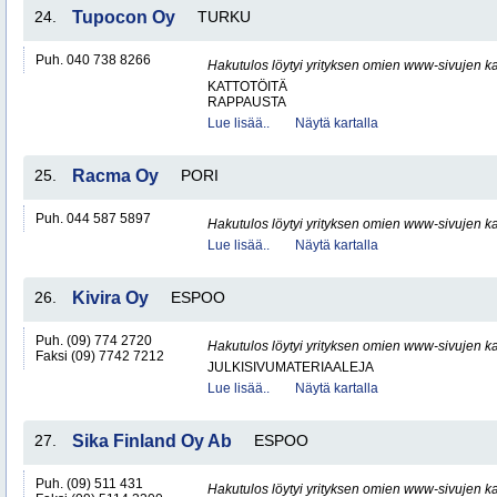
24.
Tupocon Oy
TURKU
Puh. 040 738 8266
Hakutulos löytyi yrityksen omien www-sivujen ka
KATTOTÖITÄ
RAPPAUSTA
Lue lisää..
Näytä kartalla
25.
Racma Oy
PORI
Puh. 044 587 5897
Hakutulos löytyi yrityksen omien www-sivujen ka
Lue lisää..
Näytä kartalla
26.
Kivira Oy
ESPOO
Puh. (09) 774 2720
Hakutulos löytyi yrityksen omien www-sivujen ka
Faksi (09) 7742 7212
JULKISIVUMATERIAALEJA
Lue lisää..
Näytä kartalla
27.
Sika Finland Oy Ab
ESPOO
Puh. (09) 511 431
Hakutulos löytyi yrityksen omien www-sivujen ka