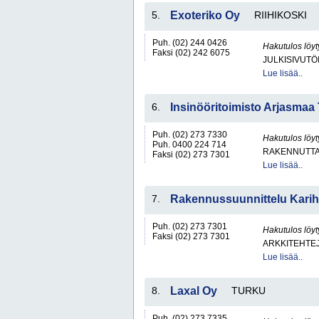
5.
Exoteriko Oy
RIIHIKOSKI
Puh. (02) 244 0426
Hakutulos löyt
Faksi (02) 242 6075
JULKISIVUTÖ
Lue lisää..
6.
Insinööritoimisto Arjasmaa
Puh. (02) 273 7330
Hakutulos löyt
Puh. 0400 224 714
RAKENNUTTA
Faksi (02) 273 7301
Lue lisää..
7.
Rakennussuunnittelu Karih
Puh. (02) 273 7301
Hakutulos löyt
Faksi (02) 273 7301
ARKKITEHTEJ
Lue lisää..
8.
Laxal Oy
TURKU
Puh. (02) 273 7335