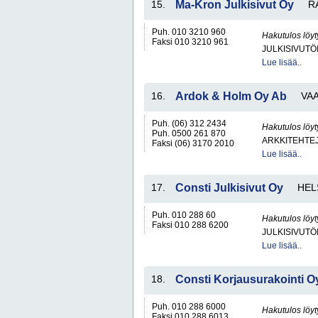
15.
Ma-Kron Julkisivut Oy
R
Puh. 010 3210 960
Hakutulos löyt
Faksi 010 3210 961
JULKISIVUTÖ
Lue lisää..
16.
Ardok & Holm Oy Ab
VA
Puh. (06) 312 2434
Hakutulos löyt
Puh. 0500 261 870
ARKKITEHTEJ
Faksi (06) 3170 2010
Lue lisää..
17.
Consti Julkisivut Oy
HEL
Puh. 010 288 60
Hakutulos löyt
Faksi 010 288 6200
JULKISIVUTÖ
Lue lisää..
18.
Consti Korjausurakointi O
Puh. 010 288 6000
Hakutulos löyt
Faksi 010 288 6013