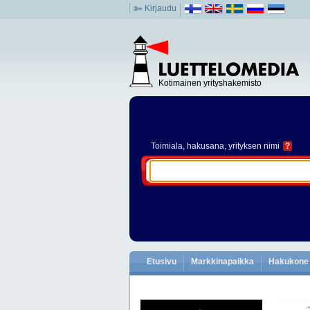
Kirjaudu
Kotimainen yrityshakemisto
Toimiala
, hakusana, yrityksen nimi
?
Etusivu
Markkinapaikka
Hakukone