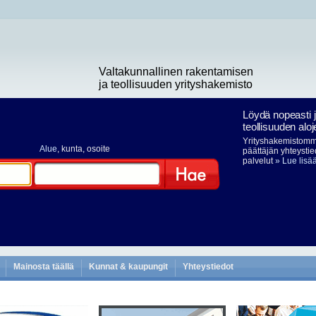
Valtakunnallinen rakentamisen
ja teollisuuden yrityshakemisto
Löydä nopeasti 
teollisuuden aloj
Yrityshakemistomme
Alue
, kunta, osoite
päättäjän yhteystie
palvelut
» Lue lisä
Hae
Mainosta täällä
Kunnat & kaupungit
Yhteystiedot