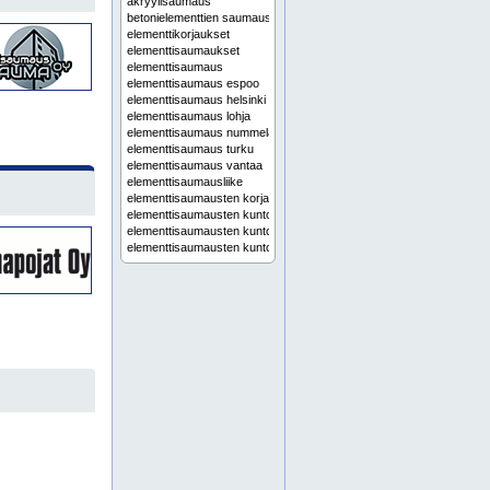
akryylisaumaus
betonielementtien saumaus
elementtikorjaukset
elementtisaumaukset
elementtisaumaus
elementtisaumaus espoo
elementtisaumaus helsinki
elementtisaumaus lohja
elementtisaumaus nummela
elementtisaumaus turku
elementtisaumaus vantaa
elementtisaumausliike
elementtisaumausten korjaussuunnittelu
elementtisaumausten kuntoarvio
elementtisaumausten kuntoarviot
elementtisaumausten kuntotutkimus
elementtisaumaustyöt
huoltomaalaukset
huoltomaalaus
julkisivujen pesu
julkisivukorjaukset
julkisivukorjaus
julkisivupesu
julkisivupesut
julkisivusaumaukset
julkisivusaumaus
julkisivutyöt
liikuntasaumaukset
liikuntasaumaus
ontelosaumaukset