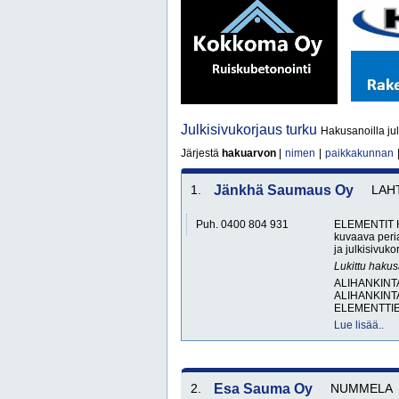
Julkisivukorjaus turku
Hakusanoilla jul
Järjestä
hakuarvon
|
nimen
|
paikkakunnan
1.
Jänkhä Saumaus Oy
LAH
Puh. 0400 804 931
ELEMENTIT 
kuvaava peri
ja julkisivuko
Lukittu haku
ALIHANKINT
ALIHANKINT
ELEMENTTIE
Lue lisää..
2.
Esa Sauma Oy
NUMMELA