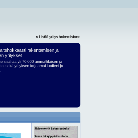
» Lisää yritys hakemistoon
ja tehokkaasti rakentamisen ja
en yritykset
 sisältää yli 70.000 ammattilaisen ja
dot sekä yrityksen tarjoamat tuotteet ja
ä