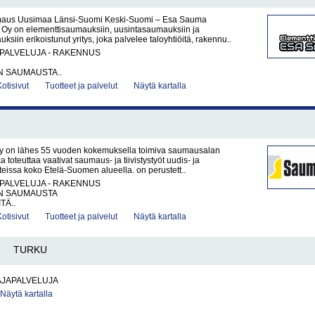
maus Uusimaa Länsi-Suomi Keski-Suomi – Esa Sauma
y on elementtisaumauksiin, uusintasaumauksiin ja
ksiin erikoistunut yritys, joka palvelee taloyhtiöitä, rakennu..
PALVELUJA - RAKENNUS
N SAUMAUSTA..
Kotisivut
Tuotteet ja palvelut
Näytä kartalla
 on lähes 55 vuoden kokemuksella toimiva saumausalan
oka toteuttaa vaativat saumaus- ja tiivistystyöt uudis- ja
issa koko Etelä-Suomen alueella. on perustett..
PALVELUJA - RAKENNUS
N SAUMAUSTA
TÄ..
Kotisivut
Tuotteet ja palvelut
Näytä kartalla
TURKU
JAPALVELUJA
Näytä kartalla