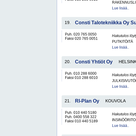
RAKENNUSLI
Lue lisää..
19.
Consti Talotekniikka Oy S
Puh. 020 765 0050
Hakutulos löyt
Faksi 020 765 0051
PUTKITÖITÄ
Lue lisää..
20.
Consti Yhtiöt Oy
HELSINK
Puh. 010 288 6000
Hakutulos löyt
Faksi 010 288 6010
JULKISIVUTÖ
Lue lisää..
21.
RI-Plan Oy
KOUVOLA
Puh. 010 440 5180
Hakutulos löyt
Puh. 0400 558 322
INSINÖÖRITO
Faksi 010 440 5189
Lue lisää..