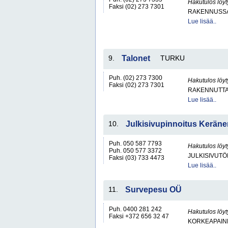
Hakutulos löyt
Faksi (02) 273 7301
RAKENNUSS
Lue lisää..
9.
Talonet
TURKU
Puh. (02) 273 7300
Hakutulos löyt
Faksi (02) 273 7301
RAKENNUTTA
Lue lisää..
10.
Julkisivupinnoitus Kerän
Puh. 050 587 7793
Hakutulos löyt
Puh. 050 577 3372
JULKISIVUTÖ
Faksi (03) 733 4473
Lue lisää..
11.
Survepesu OÜ
Puh. 0400 281 242
Hakutulos löyt
Faksi +372 656 32 47
KORKEAPAINE