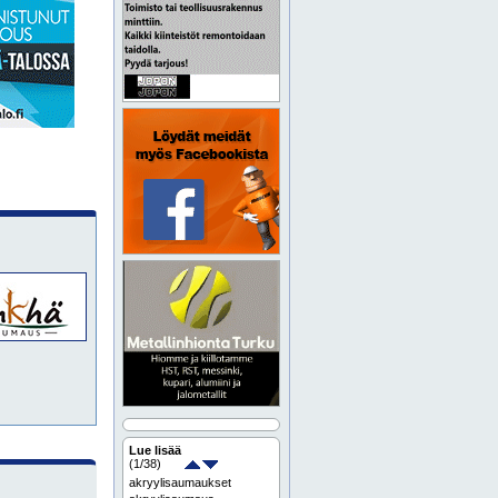
Lue lisää
(
1
/38)
akryylisaumaukset