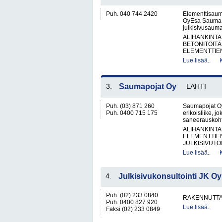
Puh. 040 744 2420
Elementtisau
OyEsa Sauma O
julkisivusaumau
ALIHANKINTA
BETONITÖITÄ
ELEMENTTIE
Lue lisää..
3.
Saumapojat Oy
LAHTI
Puh. (03) 871 260
Saumapojat Oy
Puh. 0400 715 175
erikoisliike, j
saneerauskohte
ALIHANKINTA
ELEMENTTIE
JULKISIVUTÖI
Lue lisää..
4.
Julkisivukonsultointi JK Oy
Puh. (02) 233 0840
RAKENNUTTA
Puh. 0400 827 920
Lue lisää..
Faksi (02) 233 0849