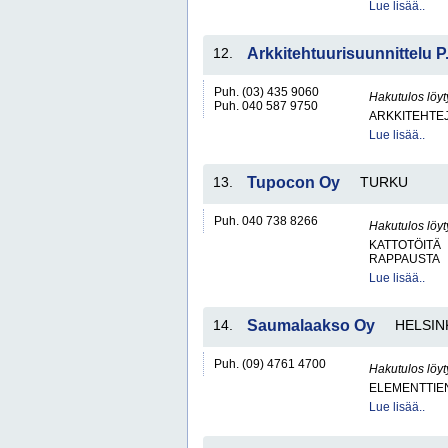
Lue lisää..
12.
Arkkitehtuurisuunnittelu 
Puh. (03) 435 9060
Hakutulos löyt
Puh. 040 587 9750
ARKKITEHTEJ
Lue lisää..
13.
Tupocon Oy
TURKU
Puh. 040 738 8266
Hakutulos löyt
KATTOTÖITÄ
RAPPAUSTA
Lue lisää..
14.
Saumalaakso Oy
HELSIN
Puh. (09) 4761 4700
Hakutulos löyt
ELEMENTTIE
Lue lisää..