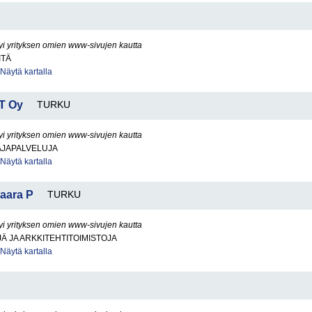
yi yrityksen omien www-sivujen kautta
ITÄ
Näytä kartalla
 T Oy
TURKU
yi yrityksen omien www-sivujen kautta
JAPALVELUJA
Näytä kartalla
aara P
TURKU
yi yrityksen omien www-sivujen kautta
Ä JA ARKKITEHTITOIMISTOJA
Näytä kartalla