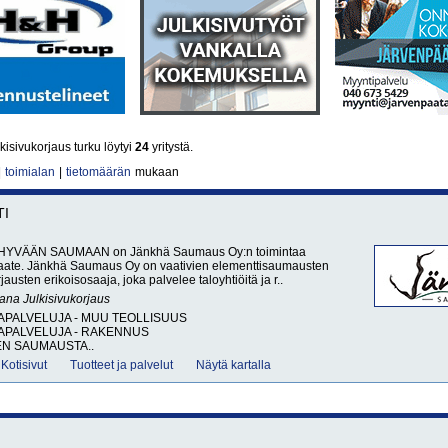
kisivukorjaus turku löytyi
24
yritystä.
|
toimialan
|
tietomäärän
mukaan
TI
HYVÄÄN SAUMAAN on Jänkhä Saumaus Oy:n toimintaa
aate. Jänkhä Saumaus Oy on vaativien elementtisaumausten
rjausten erikoisosaaja, joka palvelee taloyhtiöitä ja r..
sana
Julkisivukorjaus
APALVELUJA - MUU TEOLLISUUS
APALVELUJA - RAKENNUS
N SAUMAUSTA..
Kotisivut
Tuotteet ja palvelut
Näytä kartalla