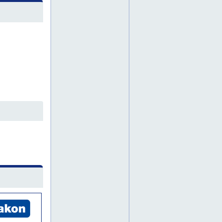
dokumentaatio
dokumentoitu prosessi
elastinen pinnoite
elektroniikkateollisuuden lattia
elinkaarikestävyys
elintarvikehyväksytty lattia
elintarviketeollisuuden lattiat
elintarviketilan lattiat
elintarviketilat
eläinsuoja lattia
emulsion poisto
epoksi itsesiliävä
epoksi pinnoitus
epoksikosteussulku
epoksilattia
epoksilattiat
epoksimaali lattiaan
epoksin poisto
epoksipinnoite
esd-lattia
esd-standardit
espoo
etelä-karjala
etelä-pohjanmaa
etelä-savo
forssa
hajuton pinnoite
halkeamien paikkaus
hallilattia
hallilattiat