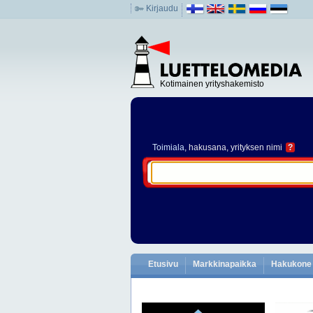
Kirjaudu
Kotimainen yrityshakemisto
Toimiala
, hakusana, yrityksen nimi
?
Etusivu
Markkinapaikka
Hakukone