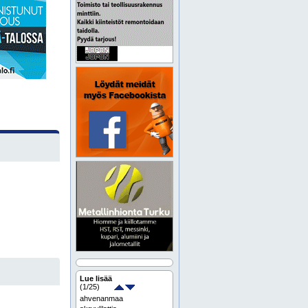
Lue lisää
(
1
/25)
ahvenanmaa