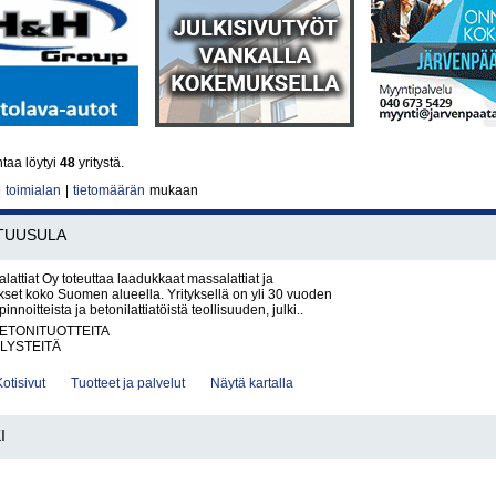
taa löytyi
48
yritystä.
|
toimialan
|
tietomäärän
mukaan
TUUSULA
ttiat Oy toteuttaa laadukkaat massalattiat ja
ukset koko Suomen alueella. Yrityksellä on yli 30 vuoden
innoitteista ja betonilattiatöistä teollisuuden, julki..
BETONITUOTTEITA
LYSTEITÄ
Kotisivut
Tuotteet ja palvelut
Näytä kartalla
I