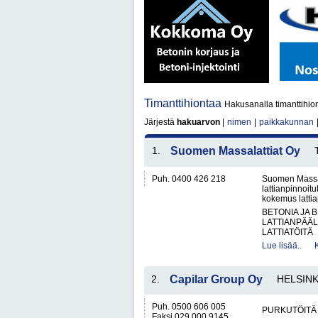
Timanttihiontaa
Hakusanalla timanttihion
Järjestä
hakuarvon
|
nimen
|
paikkakunnan
1.
Suomen Massalattiat Oy
Puh. 0400 426 218
Suomen Massala
lattianpinnoit
kokemus lattiap
BETONIA JA 
LATTIANPÄÄL
LATTIATÖITÄ
Lue lisää..
2.
Capilar Group Oy
HELSINK
Puh. 0500 606 005
PURKUTÖITÄ
Faksi 029 000 9145