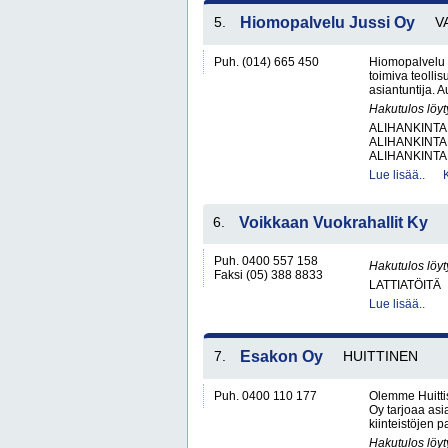
5.
Hiomopalvelu Jussi Oy
V
Puh. (014) 665 450
Hiomopalvelu 
toimiva teolli
asiantuntija. A
Hakutulos löyt
ALIHANKINTA
ALIHANKINTA
ALIHANKINTA
Lue lisää..
6.
Voikkaan Vuokrahallit Ky
Puh. 0400 557 158
Hakutulos löyt
Faksi (05) 388 8833
LATTIATÖITÄ
Lue lisää..
7.
Esakon Oy
HUITTINEN
Puh. 0400 110 177
Olemme Huitti
Oy tarjoaa asi
kiinteistöjen 
Hakutulos löyt