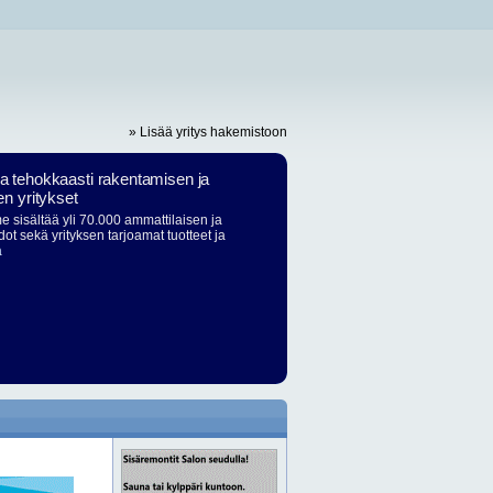
» Lisää yritys hakemistoon
ja tehokkaasti rakentamisen ja
en yritykset
 sisältää yli 70.000 ammattilaisen ja
dot sekä yrityksen tarjoamat tuotteet ja
ä