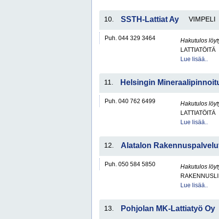
10.
SSTH-Lattiat Ay
VIMPELI
Puh. 044 329 3464
Hakutulos löyt
LATTIATÖITÄ
Lue lisää..
11.
Helsingin Mineraalipinnoi
Puh. 040 762 6499
Hakutulos löyt
LATTIATÖITÄ
Lue lisää..
12.
Alatalon Rakennuspalvelu
Puh. 050 584 5850
Hakutulos löyt
RAKENNUSLI
Lue lisää..
13.
Pohjolan MK-Lattiatyö Oy