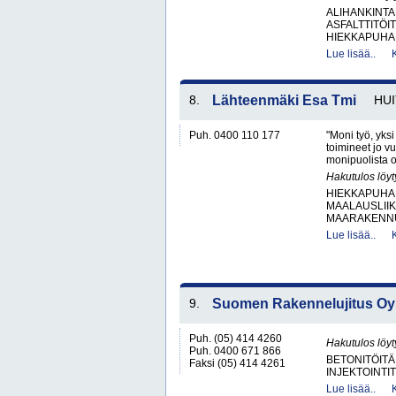
ALIHANKINTA
ASFALTTITÖI
HIEKKAPUHAL
Lue lisää..
8.
Lähteenmäki Esa Tmi
HUI
Puh. 0400 110 177
"Moni työ, yks
toimineet jo v
monipuolista o
Hakutulos löyt
HIEKKAPUHA
MAALAUSLIIK
MAARAKENNUS
Lue lisää..
9.
Suomen Rakennelujitus Oy
Puh. (05) 414 4260
Hakutulos löyt
Puh. 0400 671 866
BETONITÖITÄ
Faksi (05) 414 4261
INJEKTOINTIT
Lue lisää..