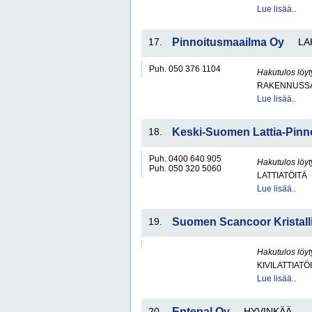
Lue lisää..
17.
Pinnoitusmaailma Oy
LA
Puh. 050 376 1104
Hakutulos löyt
RAKENNUSS
Lue lisää..
18.
Keski-Suomen Lattia-Pinn
Puh. 0400 640 905
Hakutulos löyt
Puh. 050 320 5060
LATTIATÖITÄ
Lue lisää..
19.
Suomen Scancoor Kristalli
Hakutulos löyt
KIVILATTIATÖ
Lue lisää..
20.
Entepal Oy
HYVINKÄÄ