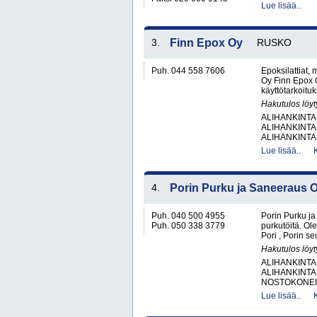
Lue lisää..
3.
Finn Epox Oy
RUSKO
Puh. 044 558 7606
Epoksilattiat,
Oy Finn Epox O
käyttötarkoituks
Hakutulos löyt
ALIHANKINTA
ALIHANKINTA
ALIHANKINTA
Lue lisää..
4.
Porin Purku ja Saneeraus 
Puh. 040 500 4955
Porin Purku ja
Puh. 050 338 3779
purkutöitä. O
Pori , Porin s
Hakutulos löyt
ALIHANKINTA
ALIHANKINTA
NOSTOKONEIT
Lue lisää..