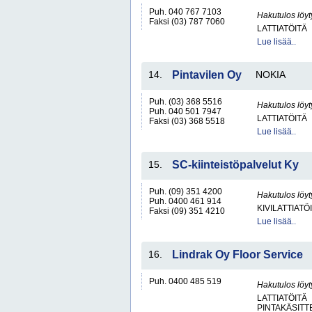
Puh. 040 767 7103
Hakutulos löyt
Faksi (03) 787 7060
LATTIATÖITÄ
Lue lisää..
14.
Pintavilen Oy
NOKIA
Puh. (03) 368 5516
Hakutulos löyt
Puh. 040 501 7947
LATTIATÖITÄ
Faksi (03) 368 5518
Lue lisää..
15.
SC-kiinteistöpalvelut Ky
Puh. (09) 351 4200
Hakutulos löyt
Puh. 0400 461 914
KIVILATTIATÖ
Faksi (09) 351 4210
Lue lisää..
16.
Lindrak Oy Floor Service
Puh. 0400 485 519
Hakutulos löyt
LATTIATÖITÄ
PINTAKÄSITT