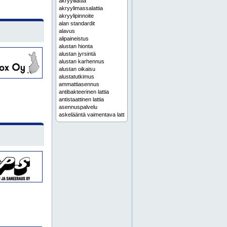
akryylilattia
akryylimassalattia
akryylipinnoite
alan standardit
alavus
alipaineistus
alustan hionta
alustan jyrsintä
alustan karhennus
alustan oikaisu
alustatutkimus
ammattiasennus
antibakteerinen lattia
antistaattinen lattia
asennuspalvelu
askelääntä vaimentava lattia
autokorjaamon lattia
autopaikkamerkinnät
autoteollisuuden lattia
avaimet käteen lattiat
betoniimpregnointi
betonilattia
betonilattian pinnoitus
betonilattiat
betonilattioiden pinnoitus
betonin kovettaja
betonipinnoitus
ce-merkityt järjestelmät
designlattia
dissipatiivinen lattia