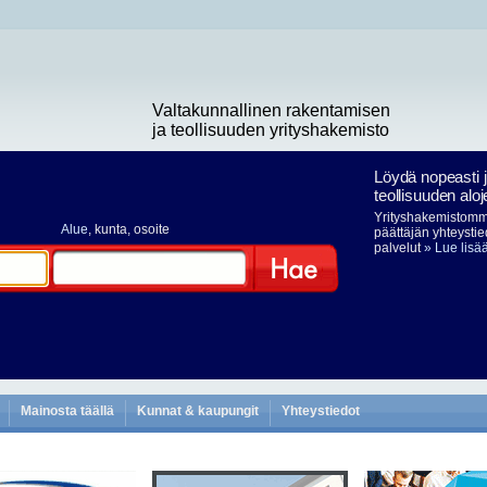
Valtakunnallinen rakentamisen
ja teollisuuden yrityshakemisto
Löydä nopeasti 
teollisuuden aloj
Yrityshakemistomme
Alue
, kunta, osoite
päättäjän yhteystie
palvelut
» Lue lisä
Hae
Mainosta täällä
Kunnat & kaupungit
Yhteystiedot