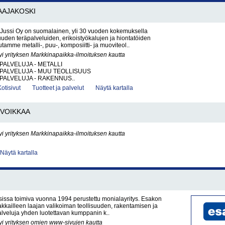
AAJAKOSKI
Jussi Oy on suomalainen, yli 30 vuoden kokemuksella
suuden teräpalveluiden, erikoistyökalujen ja hiontatöiden
utamme metalli-, puu-, komposiitti- ja muoviteol..
yi yrityksen Markkinapaikka-ilmoituksen kautta
PALVELUJA - METALLI
PALVELUJA - MUU TEOLLISUUS
PALVELUJA - RAKENNUS..
Kotisivut
Tuotteet ja palvelut
Näytä kartalla
VOIKKAA
yi yrityksen Markkinapaikka-ilmoituksen kautta
Näytä kartalla
sissa toimiva vuonna 1994 perustettu monialayritys. Esakon
akkailleen laajan valikoiman teollisuuden, rakentamisen ja
palveluja yhden luotettavan kumppanin k..
yi yrityksen omien www-sivujen kautta