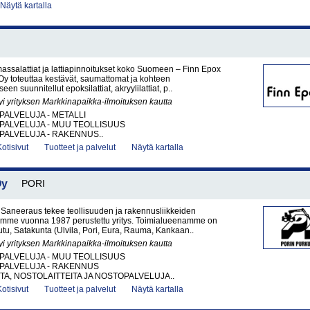
Näytä kartalla
 massalattiat ja lattiapinnoitukset koko Suomeen – Finn Epox
y toteuttaa kestävät, saumattomat ja kohteen
een suunnitellut epoksilattiat, akryylilattiat, p..
yi yrityksen Markkinapaikka-ilmoituksen kautta
PALVELUJA - METALLI
PALVELUJA - MUU TEOLLISUUS
PALVELUJA - RAKENNUS..
Kotisivut
Tuotteet ja palvelut
Näytä kartalla
Oy
PORI
 Saneeraus tekee teollisuuden ja rakennusliikkeiden
lemme vuonna 1987 perustettu yritys. Toimialueenamme on
eutu, Satakunta (Ulvila, Pori, Eura, Rauma, Kankaan..
yi yrityksen Markkinapaikka-ilmoituksen kautta
PALVELUJA - MUU TEOLLISUUS
PALVELUJA - RAKENNUS
A, NOSTOLAITTEITA JA NOSTOPALVELUJA..
Kotisivut
Tuotteet ja palvelut
Näytä kartalla