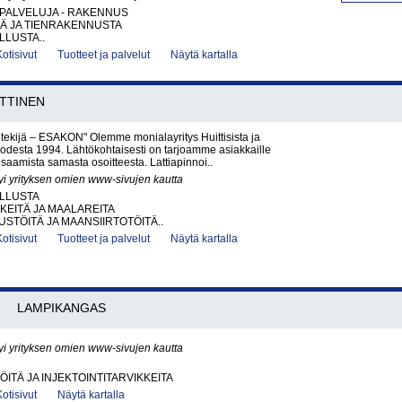
PALVELUJA - RAKENNUS
TÄ JA TIENRAKENNUSTA
LUSTA..
Kotisivut
Tuotteet ja palvelut
Näytä kartalla
TTINEN
i tekijä – ESAKON" Olemme monialayritys Huittisista ja
uodesta 1994. Lähtökohtaisesti on tarjoamme asiakkaille
saamista samasta osoitteesta. Lattiapinnoi..
yi yrityksen omien www-sivujen kautta
LLUSTA
KEITÄ JA MAALAREITA
TÖITÄ JA MAANSIIRTOTÖITÄ..
Kotisivut
Tuotteet ja palvelut
Näytä kartalla
LAMPIKANGAS
yi yrityksen omien www-sivujen kautta
ÖITÄ JA INJEKTOINTITARVIKKEITA
Kotisivut
Näytä kartalla