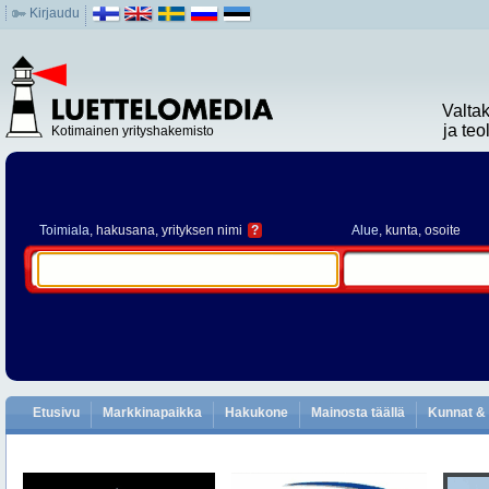
Kirjaudu
Valta
ja te
Kotimainen yrityshakemisto
Toimiala
, hakusana, yrityksen nimi
?
Alue
, kunta, osoite
Etusivu
Markkinapaikka
Hakukone
Mainosta täällä
Kunnat & 