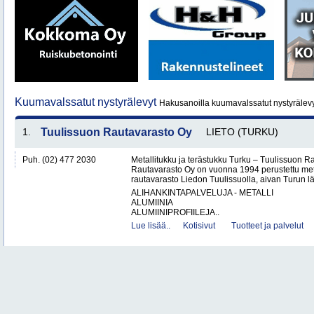
Kuumavalssatut nystyrälevyt
Hakusanoilla kuumavalssatut nystyrälevy
1.
Tuulissuon Rautavarasto Oy
LIETO (TURKU)
Puh. (02) 477 2030
Metallitukku ja terästukku Turku – Tuulissuon 
Rautavarasto Oy on vuonna 1994 perustettu met
rautavarasto Liedon Tuulissuolla, aivan Turun läh
ALIHANKINTAPALVELUJA - METALLI
ALUMIINIA
ALUMIINIPROFIILEJA..
Lue lisää..
Kotisivut
Tuotteet ja palvelut