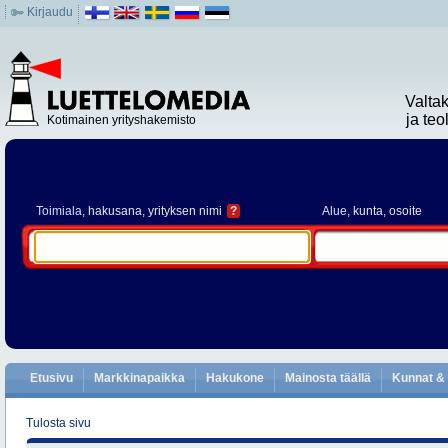
Kirjaudu
Valta
ja te
Kotimainen yrityshakemisto
Toimiala
, hakusana, yrityksen nimi
?
Alue
, kunta, osoite
Etusivu
Markkinapaikka
Hakukone
Mainosta täällä
Kunnat & 
Tulosta sivu