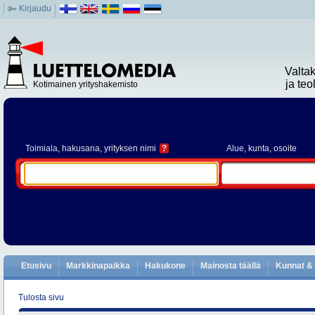
Kirjaudu
Valta
ja te
Kotimainen yrityshakemisto
Toimiala
, hakusana, yrityksen nimi
?
Alue
, kunta, osoite
Etusivu
Markkinapaikka
Hakukone
Mainosta täällä
Kunnat & 
Tulosta sivu