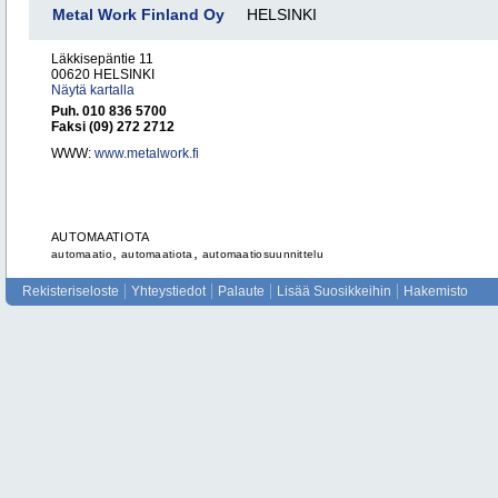
Metal Work Finland Oy
HELSINKI
Läkkisepäntie 11
00620 HELSINKI
Näytä kartalla
Puh. 010 836 5700
Faksi (09) 272 2712
WWW:
www.metalwork.fi
AUTOMAATIOTA
,
,
automaatio
automaatiota
automaatiosuunnittelu
Rekisteriseloste
Yhteystiedot
Palaute
Lisää Suosikkeihin
Hakemisto