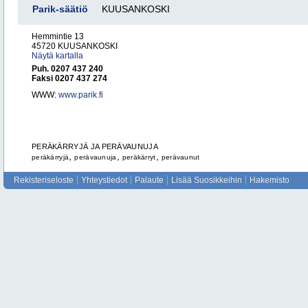
Parik-säätiö
KUUSANKOSKI
Hemmintie 13
45720 KUUSANKOSKI
Näytä kartalla
Puh. 0207 437 240
Faksi 0207 437 274
WWW:
www.parik.fi
PERÄKÄRRYJÄ JA PERÄVAUNUJA
,
,
,
peräkärryjä
perävaunuja
peräkärryt
perävaunut
Rekisteriseloste
Yhteystiedot
Palaute
Lisää Suosikkeihin
Hakemisto