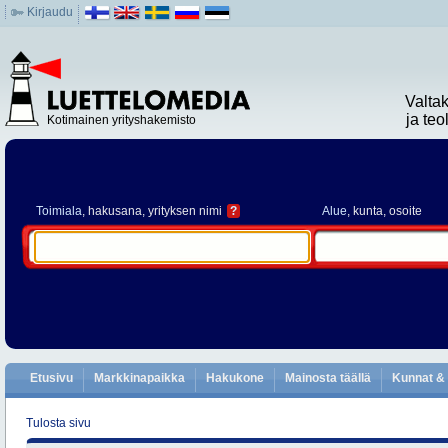
Kirjaudu
Valta
ja te
Kotimainen yrityshakemisto
Toimiala
, hakusana, yrityksen nimi
?
Alue
, kunta, osoite
Etusivu
Markkinapaikka
Hakukone
Mainosta täällä
Kunnat & 
Tulosta sivu