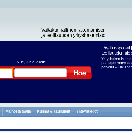
Valtakunnallinen rakentamisen
ja teollisuuden yrityshakemisto
Löydä nopeasti 
teollisuuden aloj
Yrityshakemistomme
Alue
, kunta, osoite
päättäjän yhteystie
palvelut
» Lue lisä
Hae
Mainosta täällä
Kunnat & kaupungit
Yhteystiedot