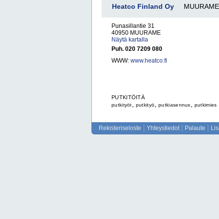
Heatco Finland Oy
MUURAME
Punasillantie 31
40950 MUURAME
Näytä kartalla
Puh. 020 7209 080
WWW:
www.heatco.fi
PUTKITÖITÄ
,
,
,
putkityöt
putkityö
putkiasennus
putkimies
Rekisteriseloste
Yhteystiedot
Palaute
Li