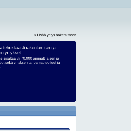
» Lisää yritys hakemistoon
ja tehokkaasti rakentamisen ja
en yritykset
 sisältää yli 70.000 ammattilaisen ja
dot sekä yrityksen tarjoamat tuotteet ja
ä