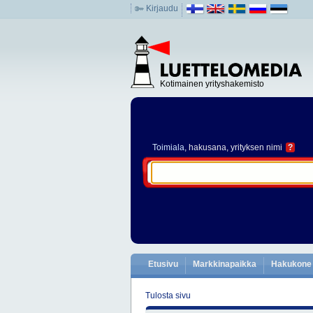
Kirjaudu
Kotimainen yrityshakemisto
Toimiala
, hakusana, yrityksen nimi
?
Etusivu
Markkinapaikka
Hakukone
Tulosta sivu