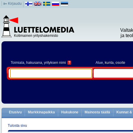
Kirjaudu
Valta
ja te
Kotimainen yrityshakemisto
Toimiala
, hakusana, yrityksen nimi
?
Alue
, kunta, osoite
Etusivu
Markkinapaikka
Hakukone
Mainosta täällä
Kunnat & 
Tulosta sivu