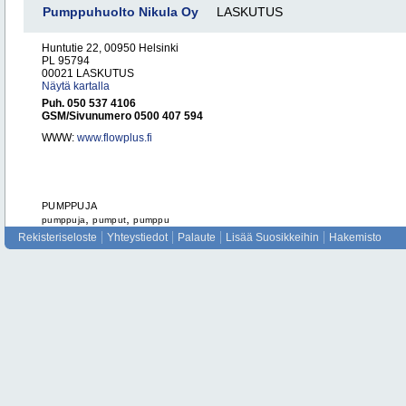
Pumppuhuolto Nikula Oy
LASKUTUS
Huntutie 22, 00950 Helsinki
PL 95794
00021 LASKUTUS
Näytä kartalla
Puh. 050 537 4106
GSM/Sivunumero 0500 407 594
WWW:
www.flowplus.fi
PUMPPUJA
,
,
pumppuja
pumput
pumppu
Rekisteriseloste
Yhteystiedot
Palaute
Lisää Suosikkeihin
Hakemisto