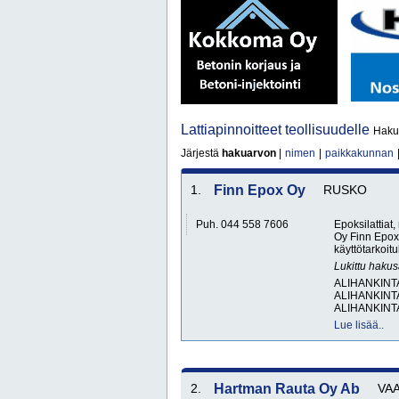
Lattiapinnoitteet teollisuudelle
Hakus
Järjestä
hakuarvon
|
nimen
|
paikkakunnan
1.
Finn Epox Oy
RUSKO
Puh. 044 558 7606
Epoksilattiat
Oy Finn Epox 
käyttötarkoitu
Lukittu haku
ALIHANKINT
ALIHANKINT
ALIHANKINT
Lue lisää..
2.
Hartman Rauta Oy Ab
VA