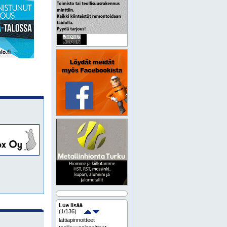
Lue lisää
(
1
/136)
lattiapinnoitteet