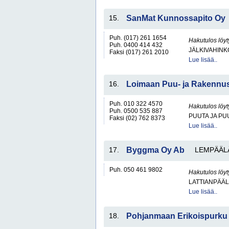
15.
SanMat Kunnossapito Oy
Puh. (017) 261 1654
Hakutulos löyt
Puh. 0400 414 432
JÄLKIVAHIN
Faksi (017) 261 2010
Lue lisää..
16.
Loimaan Puu- ja Rakennus
Puh. 010 322 4570
Hakutulos löyt
Puh. 0500 535 887
PUUTA JA PU
Faksi (02) 762 8373
Lue lisää..
17.
Byggma Oy Ab
LEMPÄÄL
Puh. 050 461 9802
Hakutulos löyt
LATTIANPÄÄL
Lue lisää..
18.
Pohjanmaan Erikoispurku