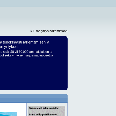
» Lisää yritys hakemistoon
ja tehokkaasti rakentamisen ja
en yritykset
 sisältää yli 70.000 ammattilaisen ja
dot sekä yrityksen tarjoamat tuotteet ja
ä