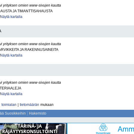
yi yrityksen omien www-sivujen kautta
AUSTA JA TIMANTTISAHAUSTA
Näytä kartalla
A
yi yrityksen omien www-sivujen kautta
RVIKKEITA JA RAKENNUSAINEITA
Näytä kartalla
yi yrityksen omien www-sivujen kautta
TERIAALEJA
Näytä kartalla
|
toimialan
|
tietomäärän
mukaan
sää Suosikkeihin
Hakemisto