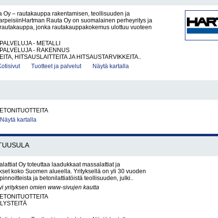
 Oy – rautakauppa rakentamisen, teollisuuden ja
tarpeisiinHartman Rauta Oy on suomalainen perheyritys ja
rautakauppa, jonka rautakauppakokemus ulottuu vuoteen
PALVELUJA - METALLI
PALVELUJA - RAKENNUS
ITA, HITSAUSLAITTEITA JA HITSAUSTARVIKKEITA..
Kotisivut
Tuotteet ja palvelut
Näytä kartalla
BETONITUOTTEITA
Näytä kartalla
TUUSULA
ttiat Oy toteuttaa laadukkaat massalattiat ja
ukset koko Suomen alueella. Yrityksellä on yli 30 vuoden
innoitteista ja betonilattiatöistä teollisuuden, julki..
yi yrityksen omien www-sivujen kautta
BETONITUOTTEITA
LYSTEITÄ