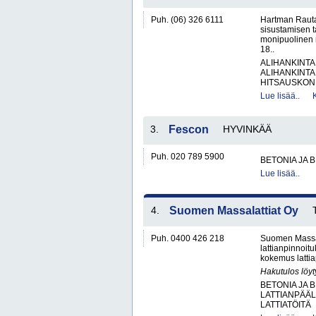
Puh. (06) 326 6111
Hartman Rauta
sisustamisen 
monipuolinen 
18..
ALIHANKINTA
ALIHANKINTA
HITSAUSKONE
Lue lisää..
3.
Fescon
HYVINKÄÄ
Puh. 020 789 5900
BETONIA JA 
Lue lisää..
4.
Suomen Massalattiat Oy
Puh. 0400 426 218
Suomen Massala
lattianpinnoit
kokemus lattiap
Hakutulos löyt
BETONIA JA 
LATTIANPÄÄL
LATTIATÖITÄ