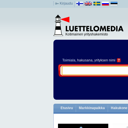
Kirjaudu
Kotimainen yrityshakemisto
Toimiala
, hakusana, yrityksen nimi
?
Etusivu
Markkinapaikka
Hakukone