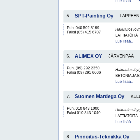
Lue lisää..
5.
SPT-Painting Oy
LAPPEEN
Puh. 040 502 8199
Hakutulos löyt
Faksi (05) 415 6707
LATTIATÖITÄ
Lue lisää..
6.
ALIMEX OY
JÄRVENPÄÄ
Puh. (09) 292 2350
Hakutulos löyt
Faksi (09) 291 6006
BETONIA JA 
Lue lisää..
7.
Suomen Mardega Oy
KEL
Puh. 010 843 1000
Hakutulos löyt
Faksi 010 843 1040
LATTIATÖITÄ
Lue lisää..
8.
Pinnoitus-Tekniikka Oy