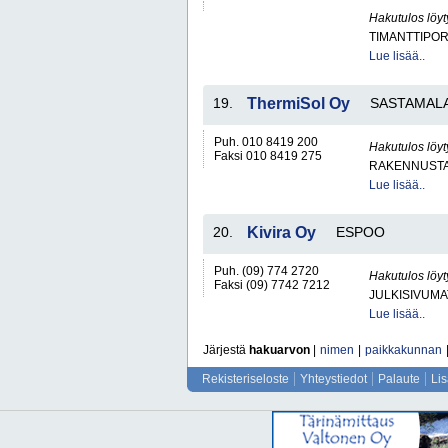
Hakutulos löyt
TIMANTTIPOR
Lue lisää..
19.
ThermiSol Oy
SASTAMAL
Puh. 010 8419 200
Hakutulos löyt
Faksi 010 8419 275
RAKENNUSTA
Lue lisää..
20.
Kivira Oy
ESPOO
Puh. (09) 774 2720
Hakutulos löyt
Faksi (09) 7742 7212
JULKISIVUMA
Lue lisää..
Järjestä
hakuarvon
|
nimen
|
paikkakunnan
Rekisteriseloste
Yhteystiedot
Palaute
Li