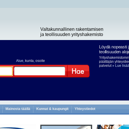
Valtakunnallinen rakentamisen
ja teollisuuden yrityshakemisto
Löydä nopeasti 
teollisuuden aloj
Yrityshakemistomme
Alue
, kunta, osoite
päättäjän yhteystie
palvelut
» Lue lisä
Hae
Mainosta täällä
Kunnat & kaupungit
Yhteystiedot