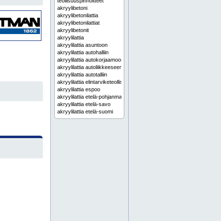
teollisuuspinnoitteet
akryylibetoni
akryylibetonilattia
akryylibetonilattiat
akryylibetonit
akryylilattia
akryylilattia asuntoon
akryylilattia autohalliin
akryylilattia autokorjaamoon
akryylilattia autoliikkeeseen
akryylilattia autotalliin
akryylilattia elintarviketeollisuuteen
akryylilattia espoo
akryylilattia etelä-pohjanmaa
akryylilattia etelä-savo
akryylilattia etelä-suomi
akryylilattia helsinki
akryylilattia hinta
akryylilattia hämeenlinna
akryylilattia itä-suomi
akryylilattia joensuu
akryylilattia jyväskylä
akryylilattia kaarina
akryylilattia kanta-häme
akryylilattia kauppaan
akryylilattia kauppakeskukseen
akryylilattia kellariin
akryylilattia keski-pohjanmaa
akryylilattia keski-suomi
akryylilattia kokkola