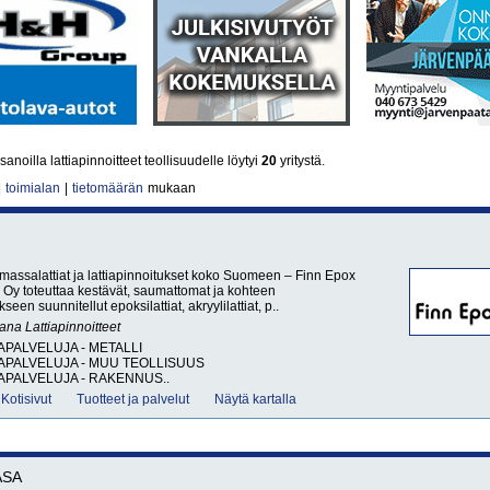
anoilla lattiapinnoitteet teollisuudelle löytyi
20
yritystä.
|
toimialan
|
tietomäärän
mukaan
, massalattiat ja lattiapinnoitukset koko Suomeen – Finn Epox
Oy toteuttaa kestävät, saumattomat ja kohteen
kseen suunnitellut epoksilattiat, akryylilattiat, p..
sana
Lattiapinnoitteet
APALVELUJA - METALLI
APALVELUJA - MUU TEOLLISUUS
APALVELUJA - RAKENNUS..
Kotisivut
Tuotteet ja palvelut
Näytä kartalla
ASA