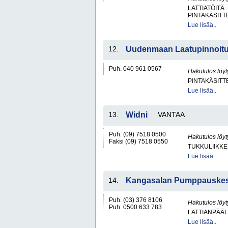
LATTIATÖITÄ
PINTAKÄSITT
Lue lisää..
12.
Uudenmaan Laatupinnoit
Puh. 040 961 0567
Hakutulos löyt
PINTAKÄSITT
Lue lisää..
13.
Widni
VANTAA
Puh. (09) 7518 0500
Hakutulos löyt
Faksi (09) 7518 0550
TUKKULIIKKE
Lue lisää..
14.
Kangasalan Pumppauske
Puh. (03) 376 8106
Hakutulos löyt
Puh. 0500 633 783
LATTIANPÄÄL
Lue lisää..