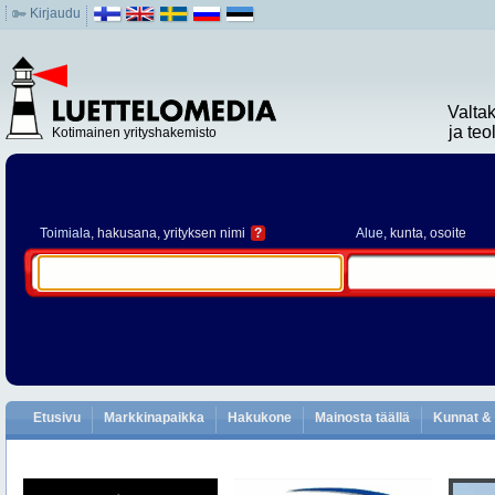
Kirjaudu
Valta
ja te
Kotimainen yrityshakemisto
Toimiala
, hakusana, yrityksen nimi
?
Alue
, kunta, osoite
Etusivu
Markkinapaikka
Hakukone
Mainosta täällä
Kunnat & 