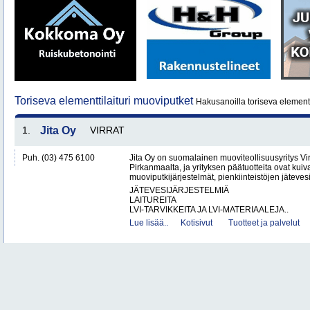
Toriseva elementtilaituri muoviputket
Hakusanoilla toriseva elementt
1.
Jita Oy
VIRRAT
Puh. (03) 475 6100
Jita Oy on suomalainen muoviteollisuusyritys Virr
Pirkanmaalta, ja yrityksen päätuotteita ovat kuiv
muoviputkijärjestelmät, pienkiinteistöjen jätevesi
JÄTEVESIJÄRJESTELMIÄ
LAITUREITA
LVI-TARVIKKEITA JA LVI-MATERIAALEJA..
Lue lisää..
Kotisivut
Tuotteet ja palvelut