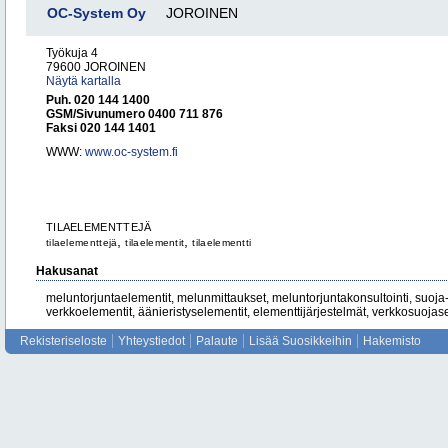
OC-System Oy
JOROINEN
Työkuja 4
79600 JOROINEN
Näytä kartalla
Puh. 020 144 1400
GSM/Sivunumero 0400 711 876
Faksi 020 144 1401
WWW:
www.oc-system.fi
TILAELEMENTTEJÄ
,
,
tilaelementtejä
tilaelementit
tilaelementti
Hakusanat
meluntorjuntaelementit, melunmittaukset, meluntorjuntakonsultointi, suoja-ai
verkkoelementit, äänieristyselementit, elementtijärjestelmät, verkkosuojas
Rekisteriseloste
Yhteystiedot
Palaute
Lisää Suosikkeihin
Hakemisto