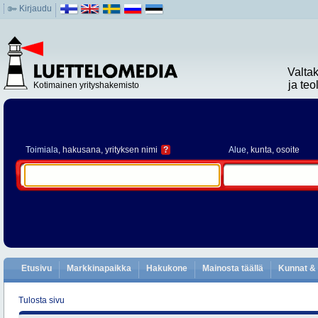
Kirjaudu
Valta
ja te
Kotimainen yrityshakemisto
Toimiala
, hakusana, yrityksen nimi
?
Alue
, kunta, osoite
Etusivu
Markkinapaikka
Hakukone
Mainosta täällä
Kunnat & 
Tulosta sivu