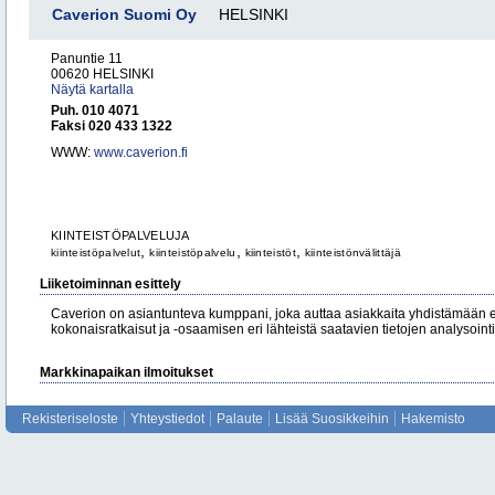
Caverion Suomi Oy
HELSINKI
Panuntie 11
00620 HELSINKI
Näytä kartalla
Puh. 010 4071
Faksi 020 433 1322
WWW:
www.caverion.fi
KIINTEISTÖPALVELUJA
,
,
,
kiinteistöpalvelut
kiinteistöpalvelu
kiinteistöt
kiinteistönvälittäjä
Liiketoiminnan esittely
Caverion on asiantunteva kumppani, joka auttaa asiakkaita yhdistämään eril
kokonaisratkaisut ja -osaamisen eri lähteistä saatavien tietojen analysoin
Markkinapaikan ilmoitukset
Rekisteriseloste
Yhteystiedot
Palaute
Lisää Suosikkeihin
Hakemisto