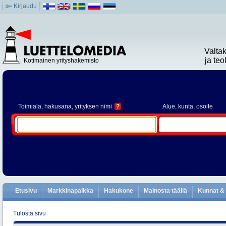
Kirjaudu
Valta
ja te
Kotimainen yrityshakemisto
Toimiala
, hakusana, yrityksen nimi
?
Alue
, kunta, osoite
Etusivu
Markkinapaikka
Hakukone
Mainosta täällä
Kunnat & 
Tulosta sivu