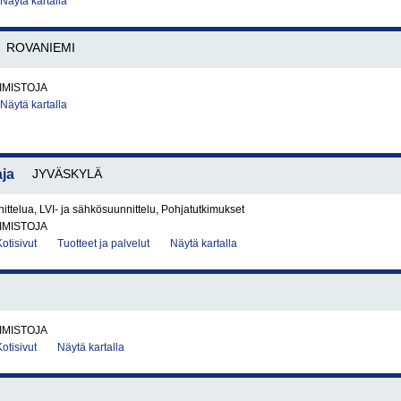
Näytä kartalla
ROVANIEMI
IMISTOJA
Näytä kartalla
aja
JYVÄSKYLÄ
telua, LVI- ja sähkösuunnittelu, Pohjatutkimukset
IMISTOJA
Kotisivut
Tuotteet ja palvelut
Näytä kartalla
IMISTOJA
Kotisivut
Näytä kartalla