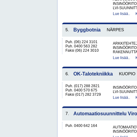
INSINÖÖRITO
LVI-SUUNNIT
Lue lisää..
5.
Byggbotnia
NÄRPES
Puh. (06) 224 3101
ARKKITEHTEJ
Puh. 0400 563 282
INSINÖÖRITO
Faksi (06) 224 3010
RAKENNUTTA
Lue lisää..
6.
OK-Talotekniikka
KUOPIO
Puh. (017) 288 2821
INSINÖÖRITO
Puh. 0400 570 675
LVI-SUUNNIT
Faksi (017) 282 3729
Lue lisää..
7.
Automaatiosuunnittelu Viro
Puh. 0400 642 164
AUTOMAATIO
INSINÖÖRITO