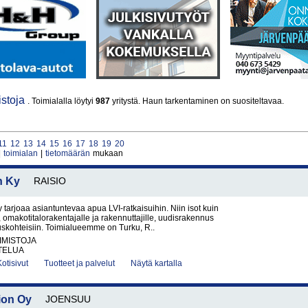
istoja
. Toimialalla löytyi
987
yritystä. Haun tarkentaminen on suositeltavaa.
11
12
13
14
15
16
17
18
19
20
|
toimialan
|
tietomäärän
mukaan
n Ky
RAISIO
 tarjoaa asiantuntevaa apua LVI-ratkaisuihin. Niin isot kuin
, omakotitalorakentajalle ja rakennuttajille, uudisrakennus
skohteisiin. Toimialueemme on Turku, R..
IMISTOJA
TELUA
Kotisivut
Tuotteet ja palvelut
Näytä kartalla
ion Oy
JOENSUU