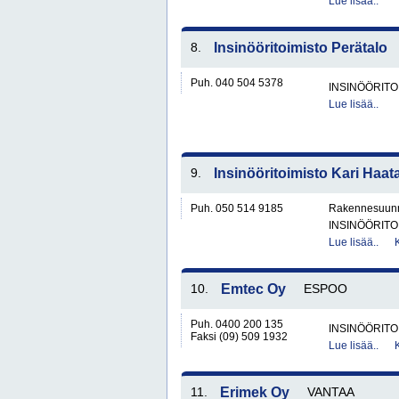
Lue lisää..
8.
Insinööritoimisto Perätalo
Puh. 040 504 5378
INSINÖÖRITO
Lue lisää..
9.
Insinööritoimisto Kari Haat
Puh. 050 514 9185
Rakennesuunnit
INSINÖÖRITO
Lue lisää..
10.
Emtec Oy
ESPOO
Puh. 0400 200 135
INSINÖÖRITO
Faksi (09) 509 1932
Lue lisää..
11.
Erimek Oy
VANTAA