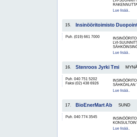
LVI-SUUNNIT
RAKENNUTTA
Lue lisää..
15.
Insinööritoimisto Duopoin
Puh. (019) 661 7000
INSINÖÖRITO
LVI-SUUNNIT
SÄHKÖINSIN
Lue lisää..
16.
Stenroos Jyrki Tmi
MYNÄ
Puh. 040 751 5202
INSINÖÖRITO
Faksi (02) 438 6926
SÄHKÖALAN 
Lue lisää..
17.
BioEnerMart Ab
SUND
Puh. 040 774 3545
INSINÖÖRITO
KONSULTOIN
Lue lisää..