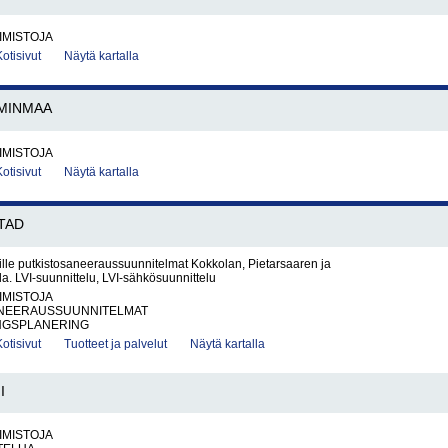
IMISTOJA
Kotisivut
Näytä kartalla
MINMAA
IMISTOJA
Kotisivut
Näytä kartalla
TAD
ille putkistosaneeraussuunnitelmat Kokkolan, Pietarsaaren ja
a. LVI-suunnittelu, LVI-sähkösuunnittelu
IMISTOJA
NEERAUSSUUNNITELMAT
NGSPLANERING
Kotisivut
Tuotteet ja palvelut
Näytä kartalla
I
IMISTOJA