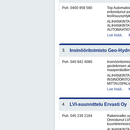
Puh. 0400 958 580
Top Automation
erikoistunut as
teollisuusyrity
ALIHANKINTA
ALIHANKINTA
AUTOMAATIOT
Lue lisää..
3.
Insinööritoimisto Geo-Hydr
Puh. 040 842 4080
Insinööritoim
geoteknisen al
maaperätutkimu
ALIHANKINTA
INSINÖÖRITO
MITTAUSPALV
Lue lisää..
4.
LVI-suunnittelu Ervasti Oy
Puh. 045 239 2164
Rakennatko uut
Onnistunut LVI
kuuntelemisest
ALIHANKINTA