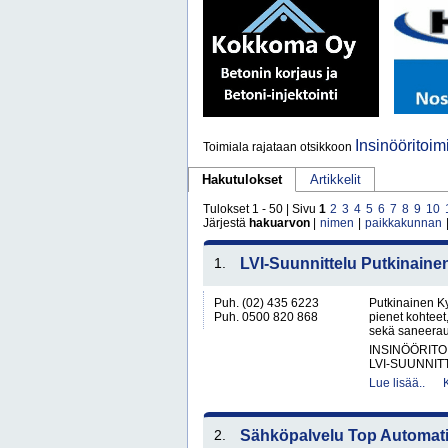
Insinööritoim
Toimiala rajataan otsikkoon
Hakutulokset
Artikkelit
Tulokset 1 - 50 | Sivu
1
2
3
4
5
6
7
8
9
10
Järjestä
hakuarvon
|
nimen
|
paikkakunnan
1.
LVI-Suunnittelu Putkinaine
Puh. (02) 435 6223
Putkinainen Ky
Puh. 0500 820 868
pienet kohteet
sekä saneerau
INSINÖÖRITO
LVI-SUUNNIT
Lue lisää..
2.
Sähköpalvelu Top Automat