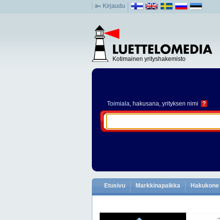
Kirjaudu
Kotimainen yrityshakemisto
Toimiala
, hakusana, yrityksen nimi
?
Etusivu
Markkinapaikka
Hakukone