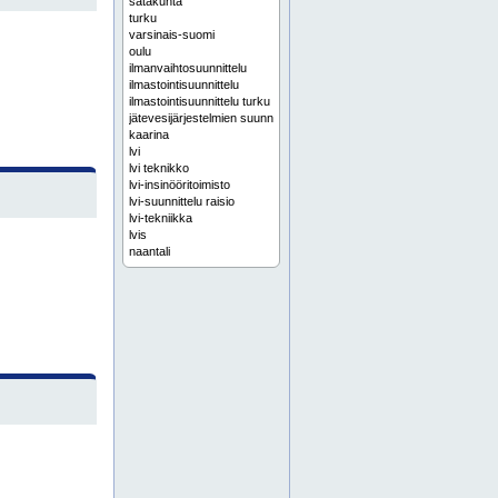
satakunta
turku
varsinais-suomi
oulu
ilmanvaihtosuunnittelu
ilmastointisuunnittelu
ilmastointisuunnittelu turku
jätevesijärjestelmien suunnittelu
kaarina
lvi
lvi teknikko
lvi-insinööritoimisto
lvi-suunnittelu raisio
lvi-tekniikka
lvis
naantali
putkisuunnittelu
putkisuunnittelu raisio
putkisuunnittelut
raisio
rakennusautomaatiosuunnittelu
viemärijohtosuunnittelu
espoo
helsinki
itä-suomi
joensuu
jyväskylä
koko suomi
kuopio
lahti