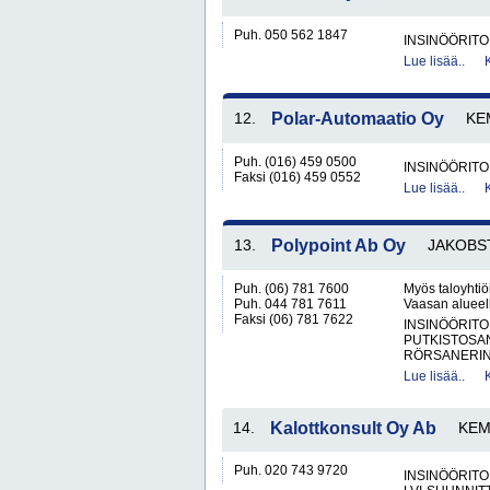
Puh. 050 562 1847
INSINÖÖRITO
Lue lisää..
12.
Polar-Automaatio Oy
KE
Puh. (016) 459 0500
INSINÖÖRITO
Faksi (016) 459 0552
Lue lisää..
13.
Polypoint Ab Oy
JAKOBS
Puh. (06) 781 7600
Myös taloyhtiö
Puh. 044 781 7611
Vaasan alueell
Faksi (06) 781 7622
INSINÖÖRITO
PUTKISTOSA
RÖRSANERI
Lue lisää..
14.
Kalottkonsult Oy Ab
KEM
Puh. 020 743 9720
INSINÖÖRITO