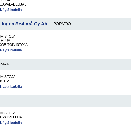
TELUA
JAPALVELUJA..
Näytä kartalla
t Ingenjörsbyrå Oy Ab
PORVOO
IMISTOJA
TELUA
ÖÖRITOIMISTOJA
Näytä kartalla
MÄKI
IMISTOJA
TÖITÄ
Näytä kartalla
IMISTOJA
TIPALVELUJA
Näytä kartalla