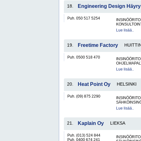
18.
Engineering Design Häyr
Puh. 050 517 5254
INSINÖÖRITO
KONSULTOIN
Lue lisää..
19.
Freetime Factory
HUITTI
Puh. 0500 518 470
INSINÖÖRITO
OHJELMAPAL
Lue lisää..
20.
Heat Point Oy
HELSINKI
Puh. (09) 875 2290
INSINÖÖRITO
SÄHKÖINSIN
Lue lisää..
21.
Kaplain Oy
LIEKSA
Puh. (013) 524 844
INSINÖÖRITO
Puh. 0400 674 241