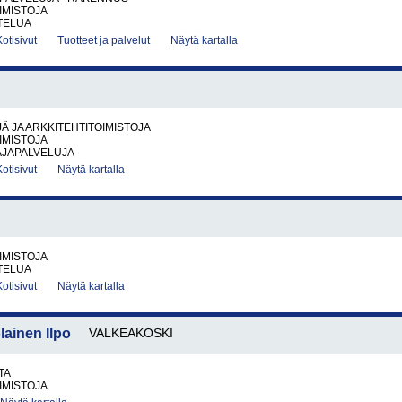
IMISTOJA
TELUA
Kotisivut
Tuotteet ja palvelut
Näytä kartalla
Ä JA ARKKITEHTITOIMISTOJA
IMISTOJA
JAPALVELUJA
Kotisivut
Näytä kartalla
IMISTOJA
TELUA
Kotisivut
Näytä kartalla
lainen Ilpo
VALKEAKOSKI
TA
IMISTOJA