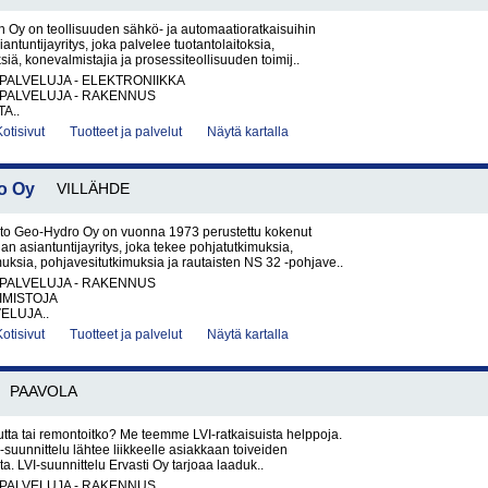
 Oy on teollisuuden sähkö- ja automaatioratkaisuihin
iantuntijayritys, joka palvelee tuotantolaitoksia,
ksiä, konevalmistajia ja prosessiteollisuuden toimij..
PALVELUJA - ELEKTRONIIKKA
PALVELUJA - RAKENNUS
A..
Kotisivut
Tuotteet ja palvelut
Näytä kartalla
o Oy
VILLÄHDE
isto Geo-Hydro Oy on vuonna 1973 perustettu kokenut
an asiantuntijayritys, joka tekee pohjatutkimuksia,
ksia, pohjavesitutkimuksia ja rautaisten NS 32 -pohjave..
PALVELUJA - RAKENNUS
IMISTOJA
ELUJA..
Kotisivut
Tuotteet ja palvelut
Näytä kartalla
PAAVOLA
ta tai remontoitko? Me teemme LVI-ratkaisuista helppoja.
-suunnittelu lähtee liikkeelle asiakkaan toiveiden
a. LVI-suunnittelu Ervasti Oy tarjoaa laaduk..
PALVELUJA - RAKENNUS