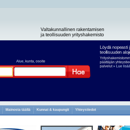
Valtakunnallinen rakentamisen
ja teollisuuden yrityshakemisto
Löydä nopeasti 
teollisuuden aloj
Yrityshakemistomme
Alue
, kunta, osoite
päättäjän yhteystie
palvelut
» Lue lisä
Hae
Mainosta täällä
Kunnat & kaupungit
Yhteystiedot