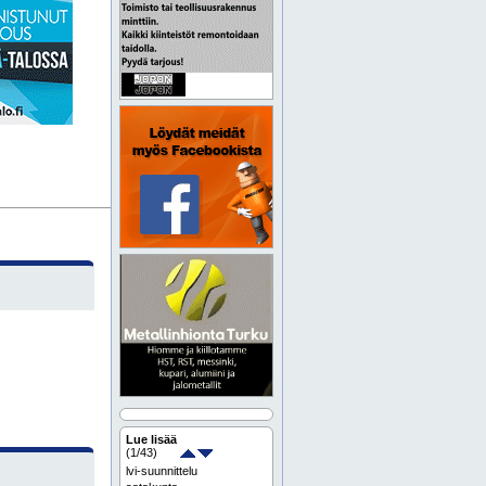
Lue lisää
(
1
/43)
lvi-suunnittelu