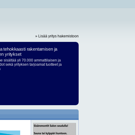
» Lisää yritys hakemistoon
ja tehokkaasti rakentamisen ja
en yritykset
 sisältää yli 70.000 ammattilaisen ja
dot sekä yrityksen tarjoamat tuotteet ja
ä