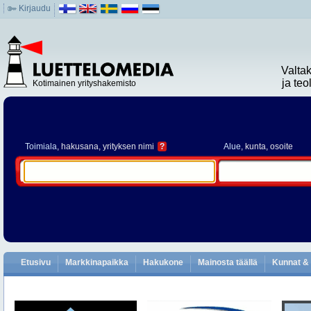
Kirjaudu
Valta
ja te
Kotimainen yrityshakemisto
Toimiala
, hakusana, yrityksen nimi
?
Alue
, kunta, osoite
Etusivu
Markkinapaikka
Hakukone
Mainosta täällä
Kunnat & 