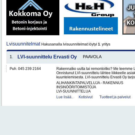
Lvisuunnitelmat
Hakusanalla lvisuunnitelmat löytyi
1
. yritys
1.
LVI-suunnittelu Ervasti Oy
PAAVOLA
Puh. 045 239 2164
Rakennatko uutta tai remontoitko? Me teemme LV
Onnistunut LVI-suunnittelu lähtee liikkeelle asi
kuuntelemisesta. LVI-suunnittelu Ervasti Oy tarj
ALIHANKINTAPALVELUJA - RAKENNUS
INSINÖÖRITOIMISTOJA
LVI-SUUNNITTELUA
Lue lisää..
Kotisivut
Tuotteet ja palvelut