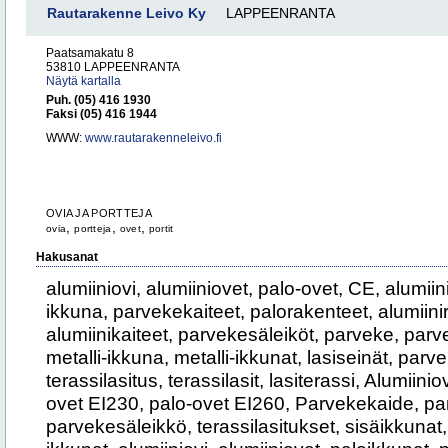
Rautarakenne Leivo Ky
LAPPEENRANTA
Paatsamakatu 8
53810 LAPPEENRANTA
Näytä kartalla
Puh. (05) 416 1930
Faksi (05) 416 1944
WWW:
www.rautarakenneleivo.fi
OVIA JA PORTTEJA
,
,
,
ovia
portteja
ovet
portit
Hakusanat
alumiiniovi, alumiiniovet, palo-ovet, CE, alumiini
ikkuna, parvekekaiteet, palorakenteet, alumiini
alumiinikaiteet, parvekesäleiköt, parveke, parve
metalli-ikkuna, metalli-ikkunat, lasiseinät, parv
terassilasitus, terassilasit, lasiterassi, Alumiini
ovet EI230, palo-ovet EI260, Parvekekaide, pa
parvekesäleikkö, terassilasitukset, sisäikkunat,