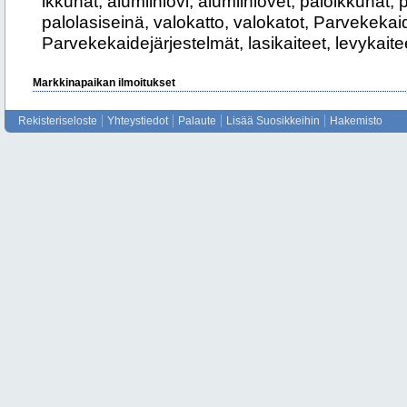
ikkunat, alumiiniovi, alumiiniovet, paloikkunat, 
palolasiseinä, valokatto, valokatot, Parvekekai
Parvekekaidejärjestelmät, lasikaiteet, levykaite
Markkinapaikan ilmoitukset
Rekisteriseloste
Yhteystiedot
Palaute
Lisää Suosikkeihin
Hakemisto