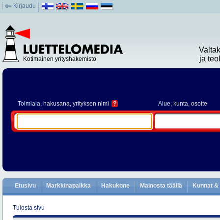
Kirjaudu
Valta
ja te
Kotimainen yrityshakemisto
Toimiala
, hakusana, yrityksen nimi
?
Alue
, kunta, osoite
Etusivu
Markkinapaikka
Hakukone
Mainosta täällä
Kunnat & 
Tulosta sivu