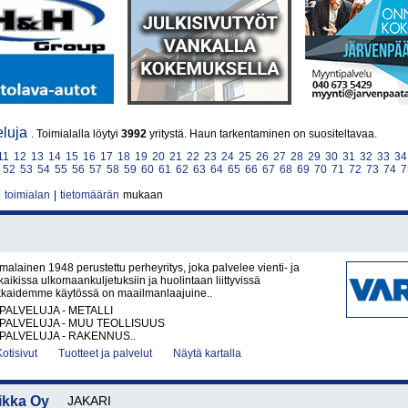
eluja
. Toimialalla löytyi
3992
yritystä. Haun tarkentaminen on suositeltavaa.
11
12
13
14
15
16
17
18
19
20
21
22
23
24
25
26
27
28
29
30
31
32
33
34
52
53
54
55
56
57
58
59
60
61
62
63
64
65
66
67
68
69
70
71
72
73
74
7
|
toimialan
|
tietomäärän
mukaan
alainen 1948 perustettu perheyritys, joka palvelee vienti- ja
 kaikissa ulkomaankuljetuksiin ja huolintaan liittyvissä
akkaidemme käytössä on maailmanlaajuine..
PALVELUJA - METALLI
PALVELUJA - MUU TEOLLISUUS
PALVELUJA - RAKENNUS..
Kotisivut
Tuotteet ja palvelut
Näytä kartalla
ikka Oy
JAKARI