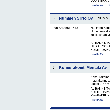
LOGISTIIKKA
Lue lisää..
5.
Nummen Siirto Oy
NUMMI
Puh. 040 557 1473
Nummen Siirto
Uudellamaalla
kuljetusalan y
..
ALIHANKINTA
HIEKAT, SOR
KULJETUSPAL
Lue lisää..
6.
Koneurakointi Mentula Ay
Koneurakointi
maarakennusal
alueella. Yrity
ALIHANKINTA
KULJETUSPA
MAARAKENNUS
Lue lisää..