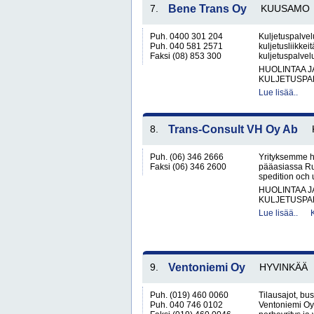
7.
Bene Trans Oy
KUUSAMO
Puh. 0400 301 204
Kuljetuspalvelu
Puh. 040 581 2571
kuljetusliikkei
Faksi (08) 853 300
kuljetuspalvelu
HUOLINTAA 
KULJETUSPA
Lue lisää..
8.
Trans-Consult VH Oy Ab
Puh. (06) 346 2666
Yrityksemme h
Faksi (06) 346 2600
pääasiassa Ruo
spedition och 
HUOLINTAA 
KULJETUSPA
Lue lisää..
9.
Ventoniemi Oy
HYVINKÄÄ
Puh. (019) 460 0060
Tilausajot, bu
Puh. 040 746 0102
Ventoniemi Oy