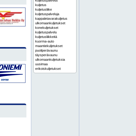
kuljetuspalvelut
kuljetus
kuljetusliike
kuljetuspalveluja
kappaletavarakuljetus
ulkomaankuljetukset
konekuljetukset
kuljetuspalvelu
kuljetusliikkeitä
kuorma-auto
maantiekuljetukset
puoliperävaunu
täysperävaunu
ulkomaankuljetuksia
uusimaa
erikoiskuljetukset
maansiirtopalvelut
pyöräkuormaaja
sopimuskuljetukset
vaihtolavat
maa-aineskuljetus
maa-ainestoimitukset
maa-ainestoimitus
sepelikuljetus
sorakuljetus
konekuljetuksia
konekuljetus
laitekuljetukset
laitekuljetuksia
laitekuljetus