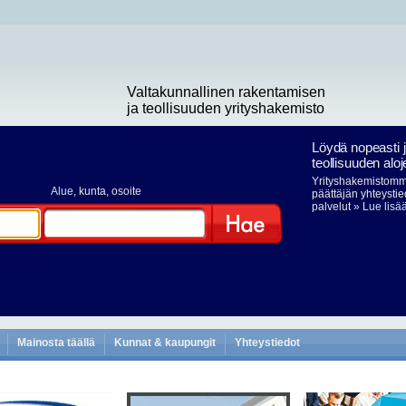
Valtakunnallinen rakentamisen
ja teollisuuden yrityshakemisto
Löydä nopeasti 
teollisuuden aloj
Yrityshakemistomme
Alue
, kunta, osoite
päättäjän yhteystie
palvelut
» Lue lisä
Hae
Mainosta täällä
Kunnat & kaupungit
Yhteystiedot