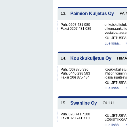
13.
Paimion Kuljetus Oy
PAI
Puh. 0207 431 080
erikoiskuljetuk
Faksi 0207 431 089
ulkomaankuljet
vesiajoa, aura
KULJETUSPA
Lue lisää..
14.
Koukkukuljetus Oy
HIM
Puh. (06) 875 396
Koukkukuljetus
Puh. 0440 298 583
Yhtiön toimin
Faksi (06) 875 484
jossa sijaitsev
KULJETUSPA
Lue lisää..
15.
Swanline Oy
OULU
Puh. 020 741 7100
KULJETUSPA
Faksi 020 741 7111
LOGISTIIKKA
Lue lisää..