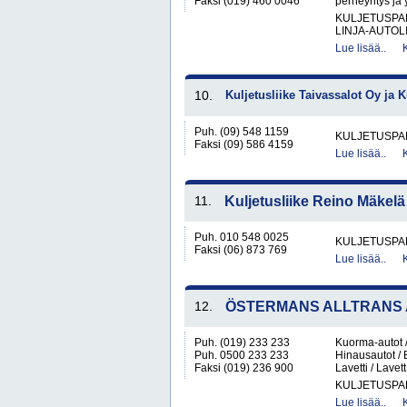
Faksi (019) 460 0046
perheyritys ja 
KULJETUSPA
LINJA-AUTOL
Lue lisää..
10.
Kuljetusliike Taivassalot Oy ja 
Puh. (09) 548 1159
KULJETUSPA
Faksi (09) 586 4159
Lue lisää..
11.
Kuljetusliike Reino Mäkelä
Puh. 010 548 0025
KULJETUSPA
Faksi (06) 873 769
Lue lisää..
12.
ÖSTERMANS ALLTRANS 
Puh. (019) 233 233
Kuorma-autot / 
Puh. 0500 233 233
Hinausautot / 
Faksi (019) 236 900
Lavetti / Lavett
KULJETUSPA
Lue lisää..