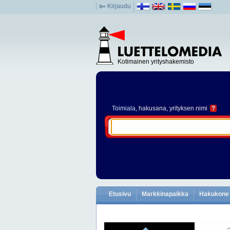
Kirjaudu
Kotimainen yrityshakemisto
Toimiala
, hakusana, yrityksen nimi
?
Etusivu
Markkinapaikka
Hakukone