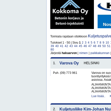
Kuljetuspalv
Toimiala rajataan otsikkoon
Tulokset 1 - 50 | Sivu
1
2
3
4
5
6
7
8
9
10
39
40
41
42
43
44
45
46
47
48
49
50
51
80
Järjestä
hakuarvon
|
nimen
|
paikkakunnan
1.
Varova Oy
HELSINKI
Puh. (09) 773 961
Varova on suom
tuontiyrityksiä
asioissa. Asi
ALIHANKINTA
ALIHANKINTA
ALIHANKINTA
Lue lisää..
2.
Kuljetusliike Kim-Johan Nu