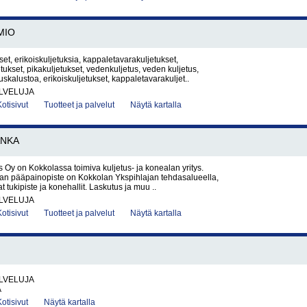
MIO
set, erikoiskuljetuksia, kappaletavarakuljetukset,
ukset, pikakuljetukset, vedenkuljetus, veden kuljetus,
uskalustoa, erikoiskuljetukset, kappaletavarakuljet..
LVELUJA
Kotisivut
Tuotteet ja palvelut
Näytä kartalla
ANKA
 Oy on Kokkolassa toimiva kuljetus- ja konealan yritys.
nan pääpainopiste on Kokkolan Ykspihlajan tehdasalueella,
at tukipiste ja konehallit. Laskutus ja muu ..
LVELUJA
Kotisivut
Tuotteet ja palvelut
Näytä kartalla
LVELUJA
A
Kotisivut
Näytä kartalla