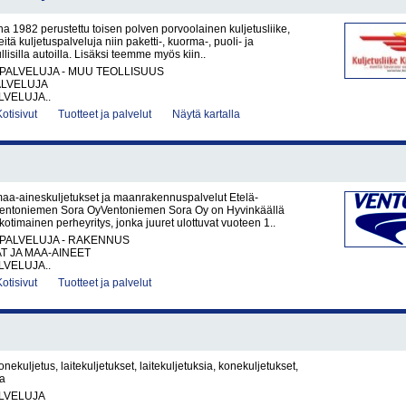
1982 perustettu toisen polven porvoolainen kuljetusliike,
eitä kuljetuspalveluja niin paketti-, kuorma-, puoli- ja
lisilla autoilla. Lisäksi teemme myös kiin..
PALVELUJA - MUU TEOLLISUUS
ALVELUJA
VELUJA..
Kotisivut
Tuotteet ja palvelut
Näytä kartalla
maa-aineskuljetukset ja maanrakennuspalvelut Etelä-
entoniemen Sora OyVentoniemen Sora Oy on Hyvinkäällä
kotimainen perheyritys, jonka juuret ulottuvat vuoteen 1..
PALVELUJA - RAKENNUS
AT JA MAA-AINEET
VELUJA..
Kotisivut
Tuotteet ja palvelut
konekuljetus, laitekuljetukset, laitekuljetuksia, konekuljetukset,
ia
LVELUJA