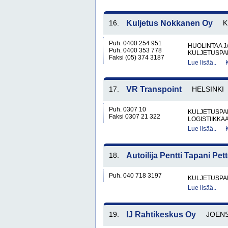
16.
Kuljetus Nokkanen Oy
K
Puh. 0400 254 951
HUOLINTAA 
Puh. 0400 353 778
KULJETUSPA
Faksi (05) 374 3187
Lue lisää..
17.
VR Transpoint
HELSINKI
Puh. 0307 10
KULJETUSPA
Faksi 0307 21 322
LOGISTIIKKA
Lue lisää..
18.
Autoilija Pentti Tapani Pet
Puh. 040 718 3197
KULJETUSPA
Lue lisää..
19.
IJ Rahtikeskus Oy
JOEN