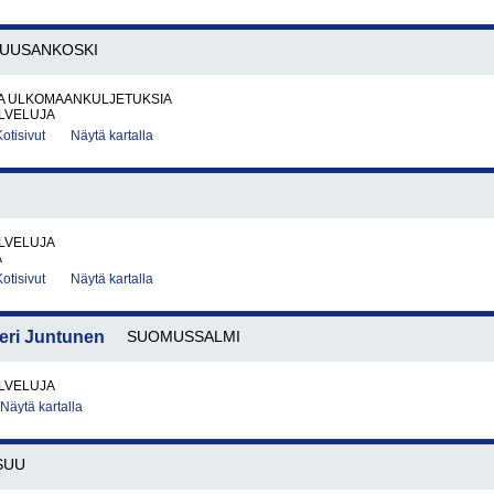
UUSANKOSKI
JA ULKOMAANKULJETUKSIA
LVELUJA
Kotisivut
Näytä kartalla
LVELUJA
A
Kotisivut
Näytä kartalla
teri Juntunen
SUOMUSSALMI
LVELUJA
Näytä kartalla
SUU