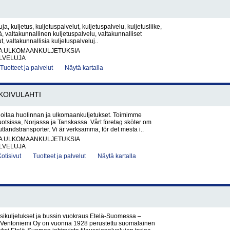
ja, kuljetus, kuljetuspalvelut, kuljetuspalvelu, kuljetusliike,
tä, valtakunnallinen kuljetuspalvelu, valtakunnalliset
t, valtakunnallisia kuljetuspalveluj..
JA ULKOMAANKULJETUKSIA
LVELUJA
Tuotteet ja palvelut
Näytä kartalla
KOIVULAHTI
oitaa huolinnan ja ulkomaankuljetukset. Toimimme
tsissa, Norjassa ja Tanskassa. Vårt företag sköter om
utlandstransporter. Vi är verksamma, för det mesta i..
JA ULKOMAANKULJETUKSIA
LVELUJA
Kotisivut
Tuotteet ja palvelut
Näytä kartalla
ssikuljetukset ja bussin vuokraus Etelä-Suomessa –
Ventoniemi Oy on vuonna 1928 perustettu suomalainen