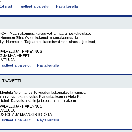
A
Kotisivut
Tuotteet ja palvelut
Näytä kartalla
 Oy – Maanrakennus, kaivuutyöt ja maa-aineskuljetukset
Nummen Siirto Oy on kokenut maanrakennus- ja
ritys Nummella. Tarjoamme luotettavat maa-aineskuljetukset,
PALVELUJA - RAKENNUS
AT JA MAA-AINEET
VELUJA..
Tuotteet ja palvelut
Näytä kartalla
TAAVETTI
 Mentula Ay on lähes 40 vuoden kokemuksella toimiva
an yritys, joka palvelee Kymenlaakson ja Etelä-Karjalan
s toimii Taavetista käsin ja toteuttaa maanrakenn..
PALVELUJA - RAKENNUS
LVELUJA
TÖITÄ JA MAANSIIRTOTÖITÄ..
Tuotteet ja palvelut
Näytä kartalla