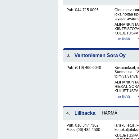
Puh. 044 715 0095
Olemme vuonna 
joka hoitaa rip
täysperävaunul
ALIHANKINTA
KIINTEISTÖP
KULJETUSPAL
Lue lisää..
3.
Ventoniemen Sora Oy
Puh. (019) 460 0040
Kiviainekset, 
Suomessa – V
toimiva vahva 
ALIHANKINTA
HIEKAT, SOR
KULJETUSPAL
Lue lisää..
4.
Lillbacka
HÄRMÄ
Puh. 010 347 7362
laitekuljetus, 
Faksi (06) 485 4500
konekuljetuks
KULJETUSPA