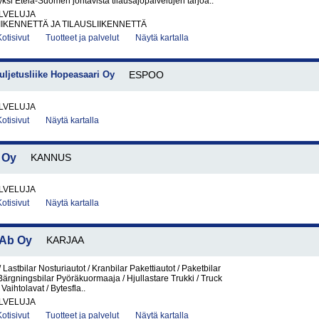
yksi Etelä-Suomen johtavista tilausajopalvelujen tarjoa..
LVELUJA
IIKENNETTÄ JA TILAUSLIIKENNETTÄ
Kotisivut
Tuotteet ja palvelut
Näytä kartalla
Kuljetusliike Hopeasaari Oy
ESPOO
LVELUJA
Kotisivut
Näytä kartalla
 Oy
KANNUS
LVELUJA
Kotisivut
Näytä kartalla
Ab Oy
KARJAA
Lastbilar Nosturiautot / Kranbilar Pakettiautot / Paketbilar
Bärgningsbilar Pyöräkuormaaja / Hjullastare Trukki / Truck
 Vaihtolavat / Bytesfla..
LVELUJA
Kotisivut
Tuotteet ja palvelut
Näytä kartalla