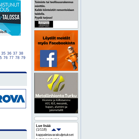
35
36
37
38
5
76
77
78
79
Lue lisää
(
1
/118)
kappaletavarakuljetukset