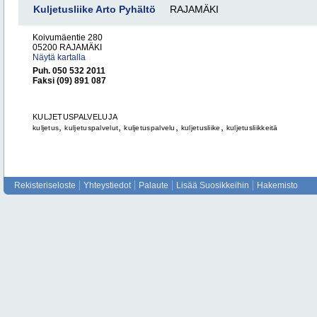
Kuljetusliike Arto Pyhältö
RAJAMÄKI
Koivumäentie 280
05200 RAJAMÄKI
Näytä kartalla
Puh. 050 532 2011
Faksi (09) 891 087
KULJETUSPALVELUJA
,
,
,
,
kuljetus
kuljetuspalvelut
kuljetuspalvelu
kuljetusliike
kuljetusliikkeitä
Rekisteriseloste
Yhteystiedot
Palaute
Lisää Suosikkeihin
Hakemisto