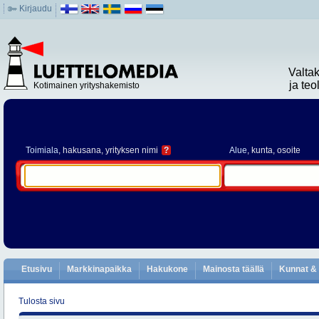
Kirjaudu
Valta
ja te
Kotimainen yrityshakemisto
Toimiala
, hakusana, yrityksen nimi
?
Alue
, kunta, osoite
Etusivu
Markkinapaikka
Hakukone
Mainosta täällä
Kunnat & 
Tulosta sivu