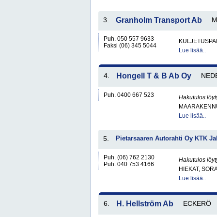
3.
Granholm Transport Ab
M
Puh. 050 557 9633
KULJETUSPA
Faksi (06) 345 5044
Lue lisää..
4.
Hongell T & B Ab Oy
NED
Puh. 0400 667 523
Hakutulos löyt
MAARAKENNU
Lue lisää..
5.
Pietarsaaren Autorahti Oy KTK Ja
Puh. (06) 762 2130
Hakutulos löyt
Puh. 040 753 4166
HIEKAT, SOR
Lue lisää..
6.
H. Hellström Ab
ECKERÖ