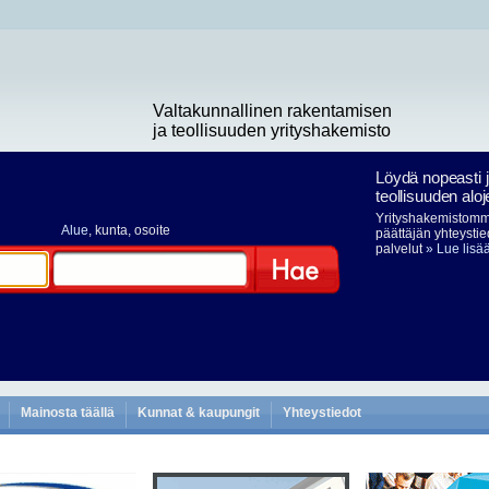
Valtakunnallinen rakentamisen
ja teollisuuden yrityshakemisto
Löydä nopeasti 
teollisuuden aloj
Yrityshakemistomme
Alue
, kunta, osoite
päättäjän yhteystie
palvelut
» Lue lisä
Hae
Mainosta täällä
Kunnat & kaupungit
Yhteystiedot