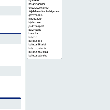
bytesflak
bärgningsbilar
erikoiskuljetukset
följebil med trafikdirigerare
grävmaskin
hinausautot
hjullastare
jordtransport
kaivinkone
kranbilar
kuljetus
kuljetusliike
kuljetusliikkeitä
kuljetuspalvelu
kuljetuspalveluja
kuljetuspalvelut
kuorma-autot
lagerutrymme
lastbilar
lavett
lavetti
maa-aineskuljetus
nosturiautot
paketbilar
pakettiautot
pyöräkuormaaja
saattoauto liikenteenohjajien kanssa
specialtransporter
transport
transportaffär