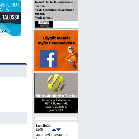
Lue lisää
(
1
/3)
auton ovien avaukset