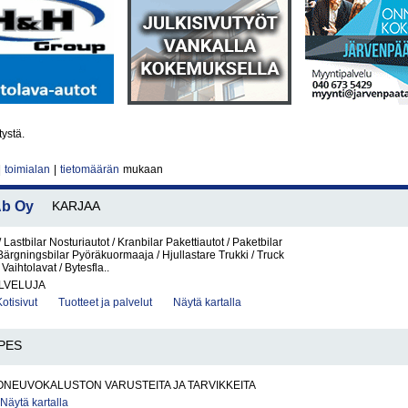
tystä.
|
toimialan
|
tietomäärän
mukaan
b Oy
KARJAA
Lastbilar Nosturiautot / Kranbilar Pakettiautot / Paketbilar
Bärgningsbilar Pyöräkuormaaja / Hjullastare Trukki / Truck
 Vaihtolavat / Bytesfla..
LVELUJA
Kotisivut
Tuotteet ja palvelut
Näytä kartalla
PES
ONEUVOKALUSTON VARUSTEITA JA TARVIKKEITA
Näytä kartalla