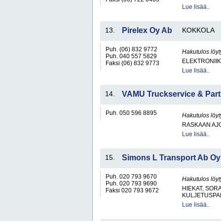
Lue lisää..
13.
Pirelex Oy Ab
KOKKOLA
Puh. (06) 832 9772
Hakutulos löyt
Puh. 040 557 5829
ELEKTRONII
Faksi (06) 832 9773
Lue lisää..
14.
VAMU Truckservice & Part
Puh. 050 596 8895
Hakutulos löyt
RASKAAN AJ
Lue lisää..
15.
Simons L Transport Ab Oy
Puh. 020 793 9670
Hakutulos löyt
Puh. 020 793 9690
HIEKAT, SOR
Faksi 020 793 9672
KULJETUSPA
Lue lisää..