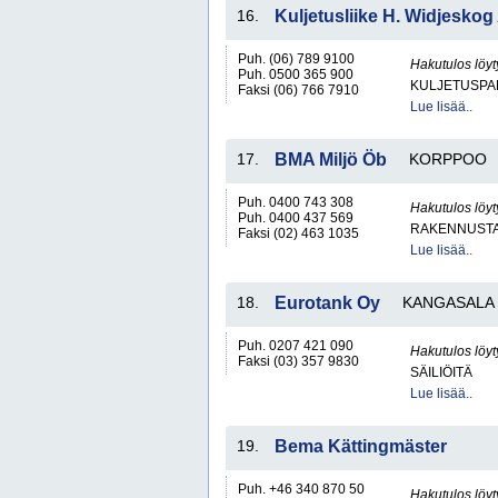
16.
Kuljetusliike H. Widjeskog
Puh. (06) 789 9100
Hakutulos löyt
Puh. 0500 365 900
KULJETUSPA
Faksi (06) 766 7910
Lue lisää..
17.
BMA Miljö Öb
KORPPOO
Puh. 0400 743 308
Hakutulos löyt
Puh. 0400 437 569
RAKENNUSTA
Faksi (02) 463 1035
Lue lisää..
18.
Eurotank Oy
KANGASALA
Puh. 0207 421 090
Hakutulos löyt
Faksi (03) 357 9830
SÄILIÖITÄ
Lue lisää..
19.
Bema Kättingmäster
Puh. +46 340 870 50
Hakutulos löyt