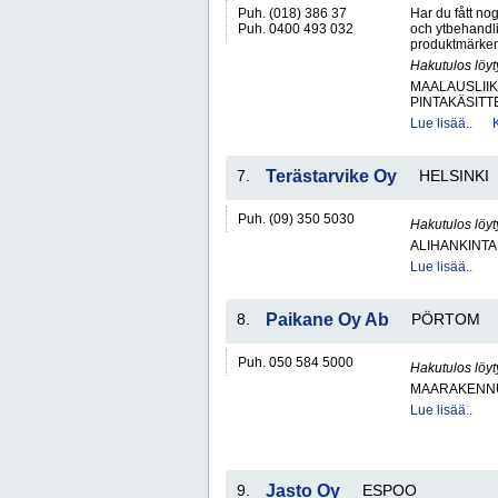
Puh. (018) 386 37
Har du fått no
Puh. 0400 493 032
och ytbehandlin
produktmärken:
Hakutulos löyt
MAALAUSLIIK
PINTAKÄSITT
Lue lisää..
7.
Terästarvike Oy
HELSINKI
Puh. (09) 350 5030
Hakutulos löyt
ALIHANKINTA
Lue lisää..
8.
Paikane Oy Ab
PÖRTOM
Puh. 050 584 5000
Hakutulos löyt
MAARAKENNUS
Lue lisää..
9.
Jasto Oy
ESPOO