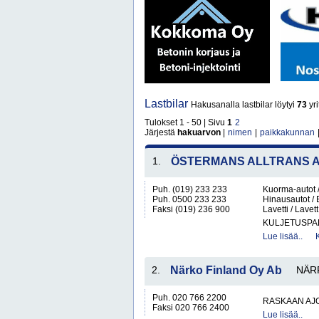
Lastbilar
Hakusanalla lastbilar löytyi
73
yri
Tulokset 1 - 50 | Sivu
1
2
Järjestä
hakuarvon
|
nimen
|
paikkakunnan
1.
ÖSTERMANS ALLTRANS A
Puh. (019) 233 233
Kuorma-autot / 
Puh. 0500 233 233
Hinausautot / 
Faksi (019) 236 900
Lavetti / Lavett
KULJETUSPA
Lue lisää..
2.
Närko Finland Oy Ab
NÄR
Puh. 020 766 2200
RASKAAN AJ
Faksi 020 766 2400
Lue lisää..