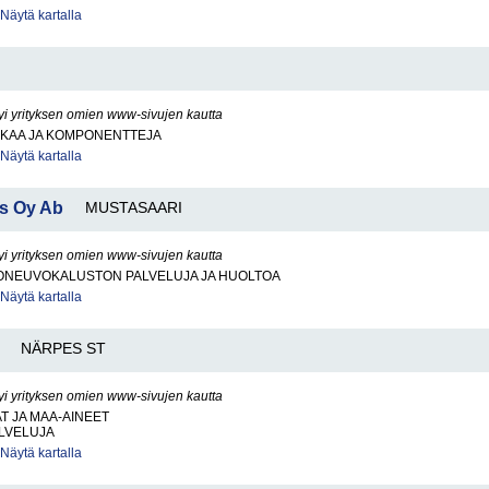
Näytä kartalla
yi yrityksen omien www-sivujen kautta
KKAA JA KOMPONENTTEJA
Näytä kartalla
s Oy Ab
MUSTASAARI
yi yrityksen omien www-sivujen kautta
ONEUVOKALUSTON PALVELUJA JA HUOLTOA
Näytä kartalla
NÄRPES ST
yi yrityksen omien www-sivujen kautta
AT JA MAA-AINEET
LVELUJA
Näytä kartalla