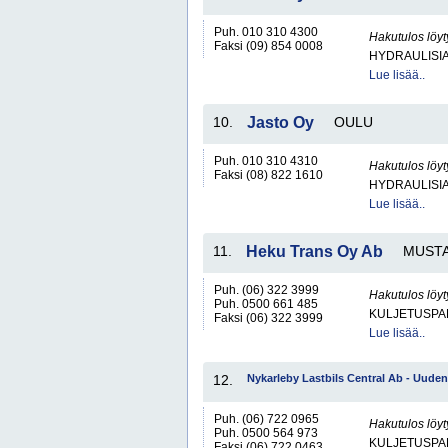
Puh. 010 310 4300
Hakutulos löyt
Faksi (09) 854 0008
HYDRAULISIA 
Lue lisää..
10.
Jasto Oy
OULU
Puh. 010 310 4310
Hakutulos löyt
Faksi (08) 822 1610
HYDRAULISIA 
Lue lisää..
11.
Heku Trans Oy Ab
MUSTA
Puh. (06) 322 3999
Hakutulos löyt
Puh. 0500 661 485
KULJETUSPA
Faksi (06) 322 3999
Lue lisää..
12.
Nykarleby Lastbils Central Ab - Uud
Puh. (06) 722 0965
Hakutulos löyt
Puh. 0500 564 973
KULJETUSPA
Faksi (06) 722 0463