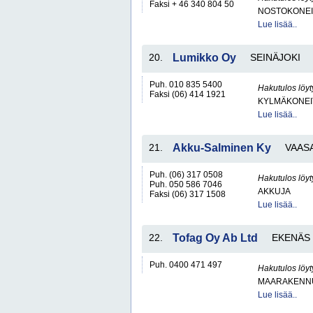
Faksi + 46 340 804 50
NOSTOKONEIT
Lue lisää..
20.
Lumikko Oy
SEINÄJOKI
Puh. 010 835 5400
Hakutulos löyt
Faksi (06) 414 1921
KYLMÄKONEI
Lue lisää..
21.
Akku-Salminen Ky
VAAS
Puh. (06) 317 0508
Hakutulos löyt
Puh. 050 586 7046
AKKUJA
Faksi (06) 317 1508
Lue lisää..
22.
Tofag Oy Ab Ltd
EKENÄS
Puh. 0400 471 497
Hakutulos löyt
MAARAKENNU
Lue lisää..