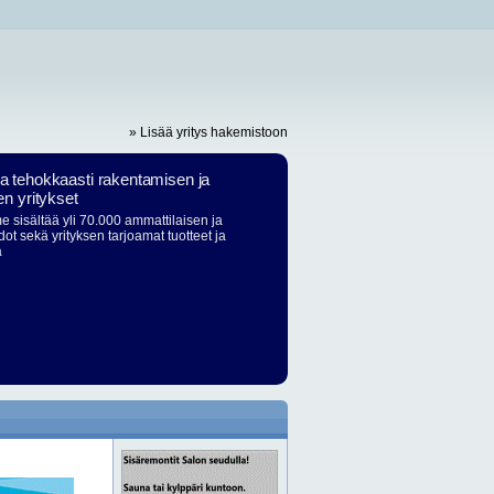
» Lisää yritys hakemistoon
ja tehokkaasti rakentamisen ja
en yritykset
 sisältää yli 70.000 ammattilaisen ja
dot sekä yrityksen tarjoamat tuotteet ja
ä