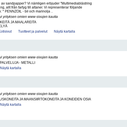
g av sandpapper? Vi nämligen erbjuder "Multimediablästring
g, allt från fartyg till altaner. Vi representerar följande
 * PENNZOIL - bil och marinolja ..
yi yrityksen omien www-sivujen kautta
KEITÄ JA MAALAREITA
ELYÄ
Kotisivut
Tuotteet ja palvelut
Näytä kartalla
yi yrityksen omien www-sivujen kautta
PALVELUJA - METALLI
Näytä kartalla
yi yrityksen omien www-sivujen kautta
KONEITA JA MAANSIIRTOKONEITA JA KONEIDEN OSIA
Näytä kartalla