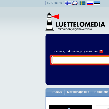
Kirjaudu
Kotimainen yrityshakemisto
Toimiala
, hakusana, yrityksen nimi
?
Etusivu
Markkinapaikka
Hakukone