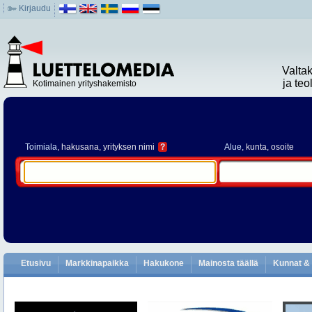
Kirjaudu
Valta
ja te
Kotimainen yrityshakemisto
Toimiala
, hakusana, yrityksen nimi
?
Alue
, kunta, osoite
Etusivu
Markkinapaikka
Hakukone
Mainosta täällä
Kunnat & 