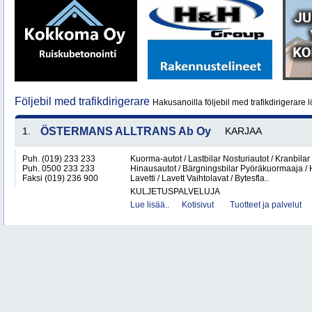
Följebil med trafikdirigerare
Hakusanoilla följebil med trafikdirigerare l
1.
ÖSTERMANS ALLTRANS Ab Oy
KARJAA
Puh. (019) 233 233
Kuorma-autot / Lastbilar Nosturiautot / Kranbilar 
Puh. 0500 233 233
Hinausautot / Bärgningsbilar Pyöräkuormaaja / Hj
Faksi (019) 236 900
Lavetti / Lavett Vaihtolavat / Bytesfla..
KULJETUSPALVELUJA
Lue lisää..
Kotisivut
Tuotteet ja palvelut