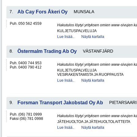
7.
Ab Cay Fors Åkeri Oy
MUNSALA
Puh. 050 562 4559
Hakutulos löytyi yrityksen omien www-sivujen ka
KULJETUSPALVELUJA
Lue lisää..
Näytä kartalla
8.
Östermalm Trading Ab Oy
VÄSTANFJÄRD
Puh. 0400 744 953
Hakutulos löytyi yrityksen omien www-sivujen ka
Puh. 0400 790 412
KULJETUSPALVELUJA
VESIRAKENTAMISTA JA RUOPPAUSTA
Lue lisää..
Näytä kartalla
9.
Forsman Transport Jakobstad Oy Ab
PIETARSAARI
Puh. (06) 781 0999
Hakutulos löytyi yrityksen omien www-sivujen ka
Faksi (06) 781 0998
JÄTEHUOLTOA JA JÄTEHUOLTOLAITTEITA
Lue lisää..
Näytä kartalla