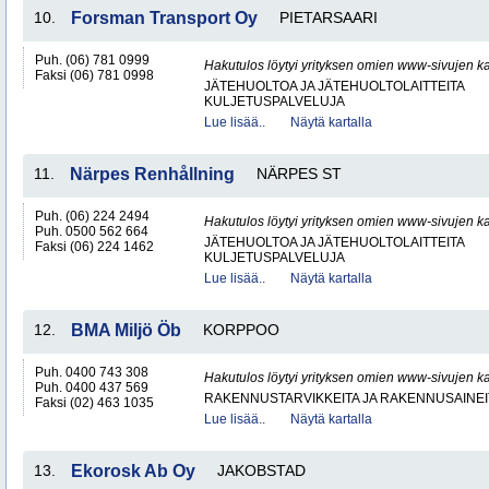
10.
Forsman Transport Oy
PIETARSAARI
Puh. (06) 781 0999
Hakutulos löytyi yrityksen omien www-sivujen ka
Faksi (06) 781 0998
JÄTEHUOLTOA JA JÄTEHUOLTOLAITTEITA
KULJETUSPALVELUJA
Lue lisää..
Näytä kartalla
11.
Närpes Renhållning
NÄRPES ST
Puh. (06) 224 2494
Hakutulos löytyi yrityksen omien www-sivujen ka
Puh. 0500 562 664
JÄTEHUOLTOA JA JÄTEHUOLTOLAITTEITA
Faksi (06) 224 1462
KULJETUSPALVELUJA
Lue lisää..
Näytä kartalla
12.
BMA Miljö Öb
KORPPOO
Puh. 0400 743 308
Hakutulos löytyi yrityksen omien www-sivujen ka
Puh. 0400 437 569
RAKENNUSTARVIKKEITA JA RAKENNUSAINEI
Faksi (02) 463 1035
Lue lisää..
Näytä kartalla
13.
Ekorosk Ab Oy
JAKOBSTAD