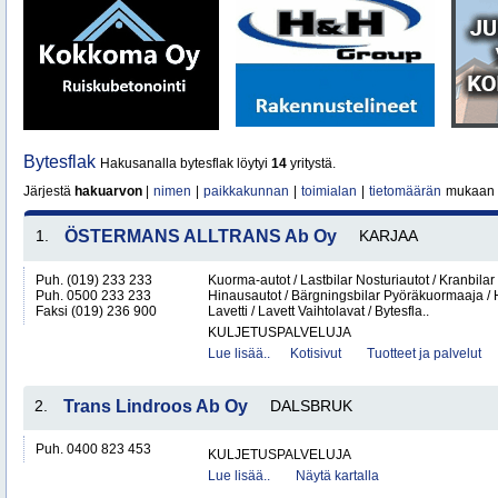
Bytesflak
Hakusanalla bytesflak löytyi
14
yritystä.
Järjestä
hakuarvon
|
nimen
|
paikkakunnan
|
toimialan
|
tietomäärän
mukaan
1.
ÖSTERMANS ALLTRANS Ab Oy
KARJAA
Puh. (019) 233 233
Kuorma-autot / Lastbilar Nosturiautot / Kranbilar 
Puh. 0500 233 233
Hinausautot / Bärgningsbilar Pyöräkuormaaja / Hj
Faksi (019) 236 900
Lavetti / Lavett Vaihtolavat / Bytesfla..
KULJETUSPALVELUJA
Lue lisää..
Kotisivut
Tuotteet ja palvelut
2.
Trans Lindroos Ab Oy
DALSBRUK
Puh. 0400 823 453
KULJETUSPALVELUJA
Lue lisää..
Näytä kartalla