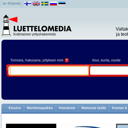
Kirjaudu
Valta
ja te
Kotimainen yrityshakemisto
Toimiala
, hakusana, yrityksen nimi
?
Alue
, kunta, osoite
Etusivu
Markkinapaikka
Hakukone
Mainosta täällä
Kunnat & 