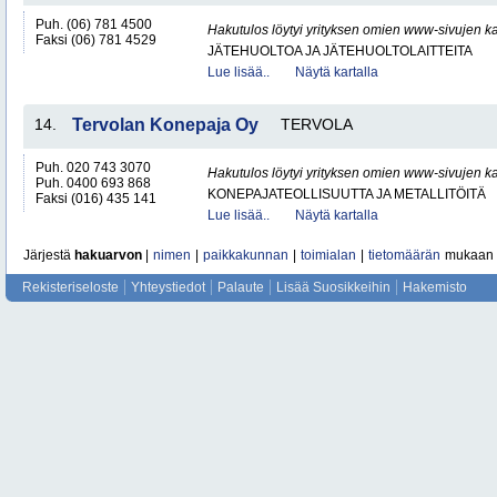
Puh. (06) 781 4500
Hakutulos löytyi yrityksen omien www-sivujen ka
Faksi (06) 781 4529
JÄTEHUOLTOA JA JÄTEHUOLTOLAITTEITA
Lue lisää..
Näytä kartalla
14.
Tervolan Konepaja Oy
TERVOLA
Puh. 020 743 3070
Hakutulos löytyi yrityksen omien www-sivujen ka
Puh. 0400 693 868
KONEPAJATEOLLISUUTTA JA METALLITÖITÄ
Faksi (016) 435 141
Lue lisää..
Näytä kartalla
Järjestä
hakuarvon
|
nimen
|
paikkakunnan
|
toimialan
|
tietomäärän
mukaan
Rekisteriseloste
Yhteystiedot
Palaute
Lisää Suosikkeihin
Hakemisto