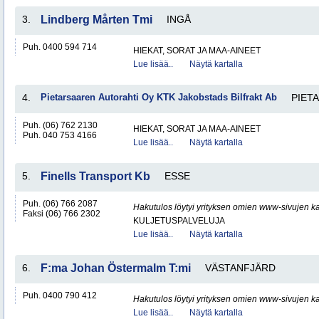
3.
Lindberg Mårten Tmi
INGÅ
Puh. 0400 594 714
HIEKAT, SORAT JA MAA-AINEET
Lue lisää..
Näytä kartalla
4.
Pietarsaaren Autorahti Oy KTK Jakobstads Bilfrakt Ab
PIET
Puh. (06) 762 2130
HIEKAT, SORAT JA MAA-AINEET
Puh. 040 753 4166
Lue lisää..
Näytä kartalla
5.
Finells Transport Kb
ESSE
Puh. (06) 766 2087
Hakutulos löytyi yrityksen omien www-sivujen ka
Faksi (06) 766 2302
KULJETUSPALVELUJA
Lue lisää..
Näytä kartalla
6.
F:ma Johan Östermalm T:mi
VÄSTANFJÄRD
Puh. 0400 790 412
Hakutulos löytyi yrityksen omien www-sivujen ka
Lue lisää..
Näytä kartalla