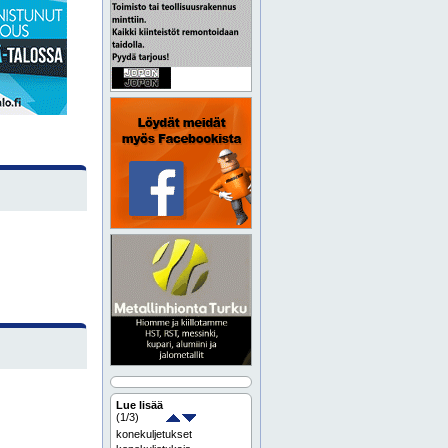
Lue lisää
(
1
/3)
konekuljetukset