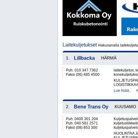
Laitekuljetukset
Hakusanalla laitekuljetu
1.
Lillbacka
HÄRMÄ
Puh. 010 347 7362
laitekuljetus, 
Faksi (06) 485 4500
konekuljetuks
KULJETUSPA
LOGISTIIKKA
Lue lisää..
2.
Bene Trans Oy
KUUSAMO
Puh. 0400 301 204
Kuljetuspalvelu
Puh. 040 581 2571
kuljetusliikkei
Faksi (08) 853 300
kuljetuspalvelu
HUOLINTAA 
KULJETUSPA