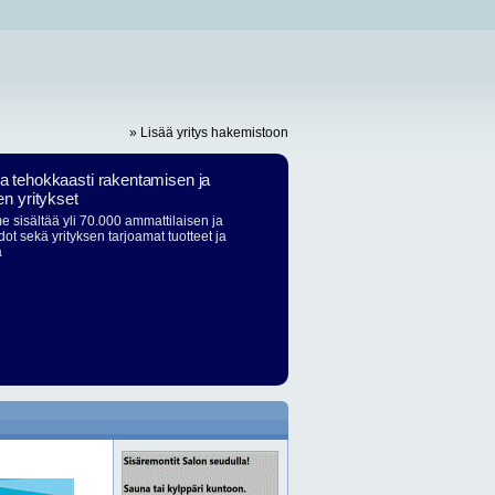
» Lisää yritys hakemistoon
ja tehokkaasti rakentamisen ja
en yritykset
 sisältää yli 70.000 ammattilaisen ja
dot sekä yrityksen tarjoamat tuotteet ja
ä