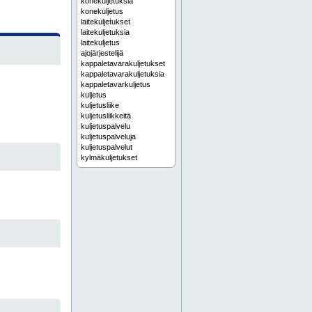
konekuljetuksia
konekuljetus
laitekuljetukset
laitekuljetuksia
laitekuljetus
ajojärjestelijä
kappaletavarakuljetukset
kappaletavarakuljetuksia
kappaletavarkuljetus
kuljetus
kuljetusliike
kuljetusliikkeitä
kuljetuspalvelu
kuljetuspalveluja
kuljetuspalvelut
kylmäkuljetukset
kylmäkuljetuksia
kylmäkuljetus
pl-nostimet
pl-nostimia
pl-nostin
thermokuljetukset
thermokuljetuksia
thermokuljetus
täysperävaunu
täysperävaunuja
täysperävaunut
ulkomaankuljetukset
ulkomaankuljetuksia
ulkomaankuljetus