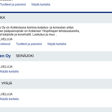
Tuotteet ja palvelut
Näytä kartalla
NKA
 Oy on Kokkolassa toimiva kuljetus- ja konealan yritys.
nan pääpainopiste on Kokkolan Ykspihlajan tehdasalueella,
at tukipiste ja konehallit. Laskutus ja muu ..
LVELUJA
Kotisivut
Tuotteet ja palvelut
Näytä kartalla
nen Oy
SEINÄJOKI
LVELUJA
Näytä kartalla
YPÄJÄ
LVELUJA
Näytä kartalla