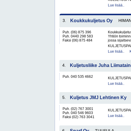
Lue lisää..
3.
Koukkukuljetus Oy
HIMA
Puh. (06) 875 396
Koukkukuljetus
Puh. 0440 298 583
Yhtiön toimin
Faksi (06) 875 484
jossa sijaitsev
KULJETUSPA
Lue lisää..
4.
Kuljetusliike Juha Liimatai
Puh. 040 535 4662
KULJETUSPA
Lue lisää..
5.
Kuljetus JMJ Lehtinen Ky
Puh. (02) 767 3001
KULJETUSPA
Puh. 040 546 9603
Lue lisää..
Faksi (02) 763 3041
6.
Snarf Oy
TUUSULA