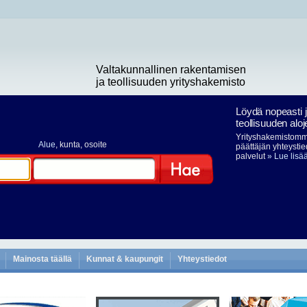
Valtakunnallinen rakentamisen
ja teollisuuden yrityshakemisto
Löydä nopeasti 
teollisuuden aloj
Yrityshakemistomme
Alue
, kunta, osoite
päättäjän yhteystie
palvelut
» Lue lisä
Hae
Mainosta täällä
Kunnat & kaupungit
Yhteystiedot