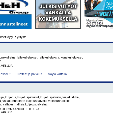
kset löytyi
7
yritystä.
konekuljetus, laitekuljetukset, laitekuljetuksia, konekuljetukset,
ia
LVELUJA
A
Kotisivut
Tuotteet ja palvelut
Näytä kartalla
ja, kuljetus, kuljetuspalvelut, kuljetuspalvelu, kuljetusliike,
tä, valtakunnallinen kuljetuspalvelu, valtakunnalliset
t, valtakunnallisia kuljetuspalveluj..
JA ULKOMAANKULJETUKSIA
LVELUJA