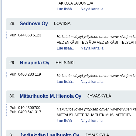
TAKKOJA JA UUNEJA
Lue lisää..
Näytä kartalla
28.
Sednove Oy
LOVIISA
Puh. 044 053 5123
Hakutulos löytyi yrityksen omien www-sivujen ka
VEDENKÄSITTELYÄ JA VEDENKÄSITTELYLAIT
Lue lisää..
Näytä kartalla
29.
Ninapinta Oy
HELSINKI
Puh. 0400 283 119
Hakutulos löytyi yrityksen omien www-sivujen ka
Lue lisää..
Näytä kartalla
30.
Mittarihuolto M. Hienola Oy
JYVÄSKYLÄ
Puh. 010 4300700
Hakutulos löytyi yrityksen omien www-sivujen ka
Puh. 0400 641 317
MITTAUSLAITTEITA JA TUTKIMUSLAITTEITA
Lue lisää..
Näytä kartalla
31.
Jyväskylän Lasihuolto Oy
JYVÄSKYLÄ