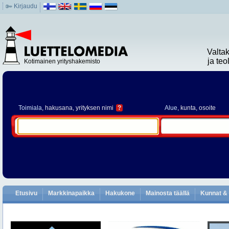
Kirjaudu
Valta
ja te
Kotimainen yrityshakemisto
Toimiala
, hakusana, yrityksen nimi
?
Alue
, kunta, osoite
Etusivu
Markkinapaikka
Hakukone
Mainosta täällä
Kunnat & 