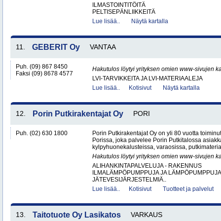
ILMASTOINTITÖITÄ
PELTISEPÄNLIIKKEITÄ
Lue lisää..
Näytä kartalla
11.
GEBERIT Oy
VANTAA
Puh. (09) 867 8450
Hakutulos löytyi yrityksen omien www-sivujen ka
Faksi (09) 8678 4577
LVI-TARVIKKEITA JA LVI-MATERIAALEJA
Lue lisää..
Kotisivut
Näytä kartalla
12.
Porin Putkirakentajat Oy
PORI
Puh. (02) 630 1800
Porin Putkirakentajat Oy on yli 80 vuotta toiminut
Porissa, joka palvelee Porin Putkitalossa asiakka
kylpyhuonekalusteissa, varaosissa, putkimateria
Hakutulos löytyi yrityksen omien www-sivujen ka
ALIHANKINTAPALVELUJA - RAKENNUS
ILMALÄMPÖPUMPPUJA JA LÄMPÖPUMPPUJ
JÄTEVESIJÄRJESTELMIÄ..
Lue lisää..
Kotisivut
Tuotteet ja palvelut
13.
Taitotuote Oy Lasikatos
VARKAUS