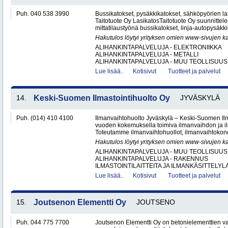
Puh. 040 538 3990
Bussikatokset, pysäkkikatokset, sähköpyörien lat
Taitotuote Oy LasikatosTaitotuote Oy suunnittele
mittatilaustyönä bussikatokset, linja-autopysäkki
Hakutulos löytyi yrityksen omien www-sivujen ka
ALIHANKINTAPALVELUJA - ELEKTRONIIKKA
ALIHANKINTAPALVELUJA - METALLI
ALIHANKINTAPALVELUJA - MUU TEOLLISUUS.
Lue lisää..
Kotisivut
Tuotteet ja palvelut
14.
Keski-Suomen Ilmastointihuolto Oy
JYVÄSKYLÄ
Puh. (014) 410 4100
Ilmanvaihtohuolto Jyväskylä – Keski-Suomen Ilma
vuoden kokemuksella toimiva ilmanvaihdon ja ilm
Toteutamme ilmanvaihtohuollot, ilmanvaihtokone
Hakutulos löytyi yrityksen omien www-sivujen ka
ALIHANKINTAPALVELUJA - MUU TEOLLISUUS
ALIHANKINTAPALVELUJA - RAKENNUS
ILMASTOINTILAITTEITA JA ILMANKÄSITTELYLA
Lue lisää..
Kotisivut
Tuotteet ja palvelut
15.
Joutsenon Elementti Oy
JOUTSENO
Puh. 044 775 7700
Joutsenon Elementti Oy on betonielementtien va