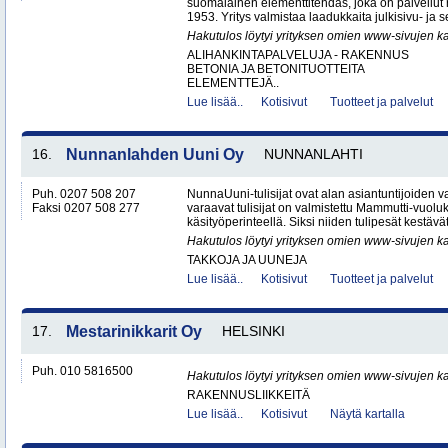
suomalainen elementtitehdas, joka on palvellut
1953. Yritys valmistaa laadukkaita julkisivu- ja s
Hakutulos löytyi yrityksen omien www-sivujen ka
ALIHANKINTAPALVELUJA - RAKENNUS
BETONIA JA BETONITUOTTEITA
ELEMENTTEJÄ..
Lue lisää..
Kotisivut
Tuotteet ja palvelut
16.
Nunnanlahden Uuni Oy
NUNNANLAHTI
Puh. 0207 508 207
NunnaUuni-tulisijat ovat alan asiantuntijoiden 
Faksi 0207 508 277
varaavat tulisijat on valmistettu Mammutti-vuolu
käsityöperinteellä. Siksi niiden tulipesät kestävät
Hakutulos löytyi yrityksen omien www-sivujen ka
TAKKOJA JA UUNEJA
Lue lisää..
Kotisivut
Tuotteet ja palvelut
17.
Mestarinikkarit Oy
HELSINKI
Puh. 010 5816500
Hakutulos löytyi yrityksen omien www-sivujen ka
RAKENNUSLIIKKEITÄ
Lue lisää..
Kotisivut
Näytä kartalla