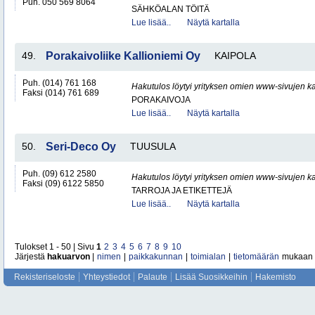
Puh. 050 569 8064
SÄHKÖALAN TÖITÄ
Lue lisää..
Näytä kartalla
49.
Porakaivoliike Kallioniemi Oy
KAIPOLA
Puh. (014) 761 168
Hakutulos löytyi yrityksen omien www-sivujen ka
Faksi (014) 761 689
PORAKAIVOJA
Lue lisää..
Näytä kartalla
50.
Seri-Deco Oy
TUUSULA
Puh. (09) 612 2580
Hakutulos löytyi yrityksen omien www-sivujen ka
Faksi (09) 6122 5850
TARROJA JA ETIKETTEJÄ
Lue lisää..
Näytä kartalla
Tulokset 1 - 50 | Sivu
1
2
3
4
5
6
7
8
9
10
Järjestä
hakuarvon
|
nimen
|
paikkakunnan
|
toimialan
|
tietomäärän
mukaan
Rekisteriseloste
Yhteystiedot
Palaute
Lisää Suosikkeihin
Hakemisto