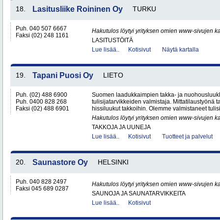
18.
Lasitusliike Roininen Oy
TURKU
Puh. 040 507 6667
Hakutulos löytyi yrityksen omien www-sivujen ka
Faksi (02) 248 1161
LASITUSTÖITÄ
Lue lisää..
Kotisivut
Näytä kartalla
19.
Tapani Puosi Oy
LIETO
Puh. (02) 488 6900
Suomen laadukkaimpien takka- ja nuohousluuk
Puh. 0400 828 268
tulisijatarvikkeiden valmistaja. Mittatilaustyön
Faksi (02) 488 6901
hissiluukut takkoihin. Olemme valmistaneet tulisi
Hakutulos löytyi yrityksen omien www-sivujen ka
TAKKOJA JA UUNEJA
Lue lisää..
Kotisivut
Tuotteet ja palvelut
20.
Saunastore Oy
HELSINKI
Puh. 040 828 2497
Hakutulos löytyi yrityksen omien www-sivujen ka
Faksi 045 689 0287
SAUNOJA JA SAUNATARVIKKEITA
Lue lisää..
Kotisivut