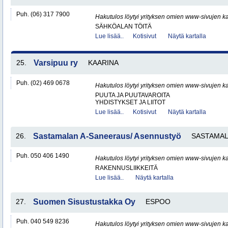
Puh. (06) 317 7900
Hakutulos löytyi yrityksen omien www-sivujen ka
SÄHKÖALAN TÖITÄ
Lue lisää..
Kotisivut
Näytä kartalla
25.
Varsipuu ry
KAARINA
Puh. (02) 469 0678
Hakutulos löytyi yrityksen omien www-sivujen ka
PUUTA JA PUUTAVAROITA
YHDISTYKSET JA LIITOT
Lue lisää..
Kotisivut
Näytä kartalla
26.
Sastamalan A-Saneeraus/ Asennustyö
SASTAMA
Puh. 050 406 1490
Hakutulos löytyi yrityksen omien www-sivujen ka
RAKENNUSLIIKKEITÄ
Lue lisää..
Näytä kartalla
27.
Suomen Sisustustakka Oy
ESPOO
Puh. 040 549 8236
Hakutulos löytyi yrityksen omien www-sivujen ka