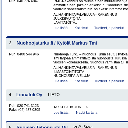
Puh. 040 776 4847
RML-Rakennus on raumalainen muurauksen ja 
ammattilainen, joka on erikoistunut laadukkais
vaativiin saneeraustöihin. Asiakaskuntamme koos
ALIHANKINTAPALVELUJA - RAKENNUS
JULKISIVUTÖITÄ
LAATTATÖITÄ..
Lue lisää..
Kotisivut
Tuotteet ja palvelut
3.
Nuohoojaturku.fi / Kytölä Markus Tmi
Puh. 0400 544 946
Nuohooja Turku – nuohous Turun seutu | Kytölä
Tmi tarjoaa ammattitaitoista nuohousta Turussa
vuosien kokemuksella. Nuohous varmistaa tulisij
ALIHANKINTAPALVELUJA - RAKENNUS
ILMASTOINTITÖITÄ
NUOHOUSPALVELUJA
Lue lisää..
Kotisivut
Tuotteet ja palvelut
4.
Linnatuli Oy
LIETO
Puh. 020 741 3123
TAKKOJA JA UUNEJA
Faksi (02) 487 0305
Lue lisää..
Näytä kartalla
5.
Suomen Tehonsiirto Oy
YLÖJÄRVI