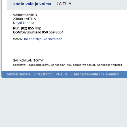
kodin valo ja voima
LAITILA
Välimetsäntie 3
23800 LAITILA
Näytä kartalla
Puh. (02) 855 442
GSM/Sivunumero 050 569 8064
WWW:
lailanet.fi/jouko.salminen
SÄHKÖALAN TÖITÄ
,
,
,
,
sähkötyöt
sähköurakointi
sähköalan työ
sähkö työpaikat
sähköasennukset
Rekisteriseloste
Yhteystiedot
Palaute
Lisää Suosikkeihin
Hakemisto