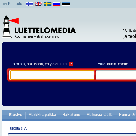
Kirjaudu
Valta
ja te
Kotimainen yrityshakemisto
Toimiala
, hakusana, yrityksen nimi
?
Alue
, kunta, osoite
Etusivu
Markkinapaikka
Hakukone
Mainosta täällä
Kunnat & 
Tulosta sivu