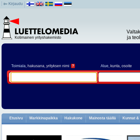
Kirjaudu
Valta
ja te
Kotimainen yrityshakemisto
Toimiala
, hakusana, yrityksen nimi
?
Alue
, kunta, osoite
Etusivu
Markkinapaikka
Hakukone
Mainosta täällä
Kunnat & 