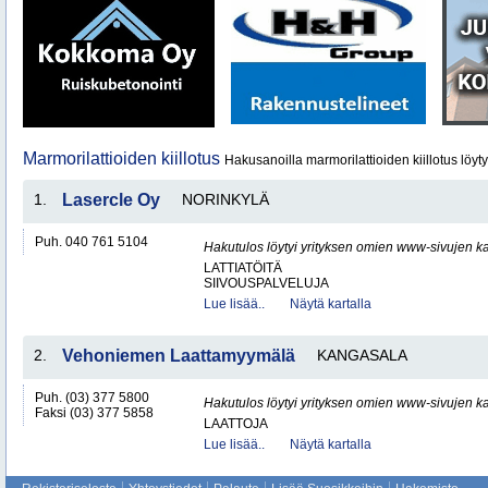
Marmorilattioiden kiillotus
Hakusanoilla marmorilattioiden kiillotus löyt
1.
Lasercle Oy
NORINKYLÄ
Puh. 040 761 5104
Hakutulos löytyi yrityksen omien www-sivujen ka
LATTIATÖITÄ
SIIVOUSPALVELUJA
Lue lisää..
Näytä kartalla
2.
Vehoniemen Laattamyymälä
KANGASALA
Puh. (03) 377 5800
Hakutulos löytyi yrityksen omien www-sivujen ka
Faksi (03) 377 5858
LAATTOJA
Lue lisää..
Näytä kartalla