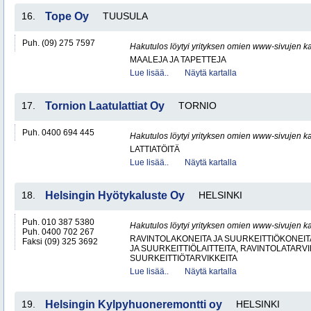
16.
Tope Oy
TUUSULA
Puh. (09) 275 7597
Hakutulos löytyi yrityksen omien www-sivujen ka
MAALEJA JA TAPETTEJA
Lue lisää..
Näytä kartalla
17.
Tornion Laatulattiat Oy
TORNIO
Puh. 0400 694 445
Hakutulos löytyi yrityksen omien www-sivujen ka
LATTIATÖITÄ
Lue lisää..
Näytä kartalla
18.
Helsingin Hyötykaluste Oy
HELSINKI
Puh. 010 387 5380
Hakutulos löytyi yrityksen omien www-sivujen ka
Puh. 0400 702 267
RAVINTOLAKONEITA JA SUURKEITTIÖKONEITA
Faksi (09) 325 3692
JA SUURKEITTIÖLAITTEITA, RAVINTOLATARVI
SUURKEITTIÖTARVIKKEITA
Lue lisää..
Näytä kartalla
19.
Helsingin Kylpyhuoneremontti oy
HELSINKI