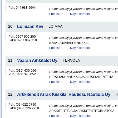
Puh. 044 988 5644
Hakutulos löytyi yrityksen omien www-sivujen ka
Lue lisää..
Näytä kartalla
20.
Loimaan Kivi
LOIMAA
Puh. 0207 909 200
Hakutulos löytyi yrityksen omien www-sivujen ka
Faksi 0207 909 210
KIVIÄ JA KIVIASENNUKSIA
Lue lisää..
Näytä kartalla
21.
Vaaran Aihkitalot Oy
TERVOLA
Puh. (016) 435 566
Hakutulos löytyi yrityksen omien www-sivujen ka
Puh. 0400 395 052
HIRSIRAKENNUKSIA JA HIRSIRAKENTEITA
Lue lisää..
Näytä kartalla
22.
Arkkitehdit Arrak Kiiskilä, Rautiola, Rautiola Oy
H
Puh. (09) 622 6790
Hakutulos löytyi yrityksen omien www-sivujen ka
Faksi (09) 6226 7910
ARKKITEHTEJÄ JA ARKKITEHTITOIMISTOJA
Lue lisää..
Näytä kartalla