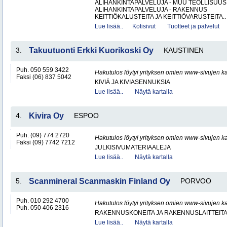
ALIHANKINTAPALVELUJA - MUU TEOLLISUUS
ALIHANKINTAPALVELUJA - RAKENNUS
KEITTIÖKALUSTEITA JA KEITTIÖVARUSTEITA..
Lue lisää..
Kotisivut
Tuotteet ja palvelut
3.
Takuutuonti Erkki Kuorikoski Oy
KAUSTINEN
Puh. 050 559 3422
Hakutulos löytyi yrityksen omien www-sivujen ka
Faksi (06) 837 5042
KIVIÄ JA KIVIASENNUKSIA
Lue lisää..
Näytä kartalla
4.
Kivira Oy
ESPOO
Puh. (09) 774 2720
Hakutulos löytyi yrityksen omien www-sivujen ka
Faksi (09) 7742 7212
JULKISIVUMATERIAALEJA
Lue lisää..
Näytä kartalla
5.
Scanmineral Scanmaskin Finland Oy
PORVOO
Puh. 010 292 4700
Hakutulos löytyi yrityksen omien www-sivujen ka
Puh. 050 406 2316
RAKENNUSKONEITA JA RAKENNUSLAITTEIT
Lue lisää..
Näytä kartalla