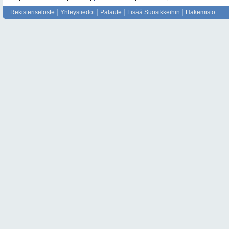
Rekisteriseloste
Yhteystiedot
Palaute
Lisää Suosikkeihin
Hakemisto