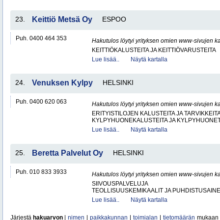
23.
Keittiö Metsä Oy
ESPOO
Puh. 0400 464 353
Hakutulos löytyi yrityksen omien www-sivujen ka
KEITTIÖKALUSTEITA JA KEITTIÖVARUSTEITA
Lue lisää..
Näytä kartalla
24.
Venuksen Kylpy
HELSINKI
Puh. 0400 620 063
Hakutulos löytyi yrityksen omien www-sivujen ka
ERITYISTILOJEN KALUSTEITA JA TARVIKKEIT
KYLPYHUONEKALUSTEITA JA KYLPYHUONET
Lue lisää..
Näytä kartalla
25.
Beretta Palvelut Oy
HELSINKI
Puh. 010 833 3933
Hakutulos löytyi yrityksen omien www-sivujen ka
SIIVOUSPALVELUJA
TEOLLISUUSKEMIKAALIT JA PUHDISTUSAIN
Lue lisää..
Näytä kartalla
Järjestä
hakuarvon
|
nimen
|
paikkakunnan
|
toimialan
|
tietomäärän
mukaan