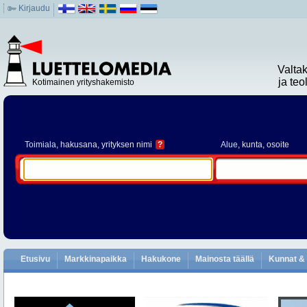
Kirjaudu
Valta
ja te
Kotimainen yrityshakemisto
Toimiala
, hakusana, yrityksen nimi
?
Alue
, kunta, osoite
Etusivu
Markkinapaikka
Hakukone
Mainosta täällä
Kunnat & 