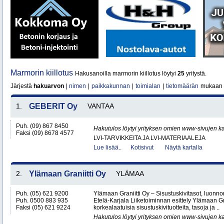
Marmorin kiillotus
Hakusanoilla marmorin kiillotus löytyi
25
yritystä.
Järjestä
hakuarvon
|
nimen
|
paikkakunnan
|
toimialan
|
tietomäärän
mukaan
1.
GEBERIT Oy
VANTAA
Puh. (09) 867 8450
Hakutulos löytyi yrityksen omien www-sivujen ka
Faksi (09) 8678 4577
LVI-TARVIKKEITA JA LVI-MATERIAALEJA
Lue lisää..
Kotisivut
Näytä kartalla
2.
Ylämaan Graniitti Oy
YLÄMAA
Puh. (05) 621 9200
Ylämaan Graniitti Oy – Sisustuskivitasot, luonnonk
Puh. 0500 883 935
Etelä-Karjala Liiketoiminnan esittely Ylämaan Gr
Faksi (05) 621 9224
korkealaatuisia sisustuskivituotteita, tasoja ja ..
Hakutulos löytyi yrityksen omien www-sivujen ka