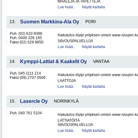
MAALEJA JA TAPETTEJA
Lue lisää..
Näytä kartalla
13.
Suomen Markkina-Ala Oy
PORI
Puh. (02) 633 9398
Hakutulos löytyi yrityksen omien www-sivujen ka
Puh. 0400 326 185
SIIVOUSPALVELUJA
Faksi (02) 529 8850
Lue lisää..
Näytä kartalla
14.
Kymppi-Lattiat & Kaakelit Oy
VANTAA
Puh. 045 1111 214
Hakutulos löytyi yrityksen omien www-sivujen ka
Faksi (09) 2707 0506
LAATTOJA
Lue lisää..
Näytä kartalla
15.
Lasercle Oy
NORINKYLÄ
Puh. 040 761 5104
Hakutulos löytyi yrityksen omien www-sivujen ka
LATTIATÖITÄ
SIIVOUSPALVELUJA
Lue lisää..
Näytä kartalla