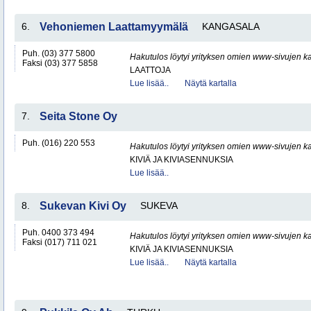
6.
Vehoniemen Laattamyymälä
KANGASALA
Puh. (03) 377 5800
Hakutulos löytyi yrityksen omien www-sivujen ka
Faksi (03) 377 5858
LAATTOJA
Lue lisää..
Näytä kartalla
7.
Seita Stone Oy
Puh. (016) 220 553
Hakutulos löytyi yrityksen omien www-sivujen ka
KIVIÄ JA KIVIASENNUKSIA
Lue lisää..
8.
Sukevan Kivi Oy
SUKEVA
Puh. 0400 373 494
Hakutulos löytyi yrityksen omien www-sivujen ka
Faksi (017) 711 021
KIVIÄ JA KIVIASENNUKSIA
Lue lisää..
Näytä kartalla