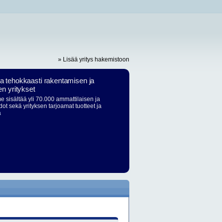
» Lisää yritys hakemistoon
ja tehokkaasti rakentamisen ja
en yritykset
 sisältää yli 70.000 ammattilaisen ja
dot sekä yrityksen tarjoamat tuotteet ja
ä