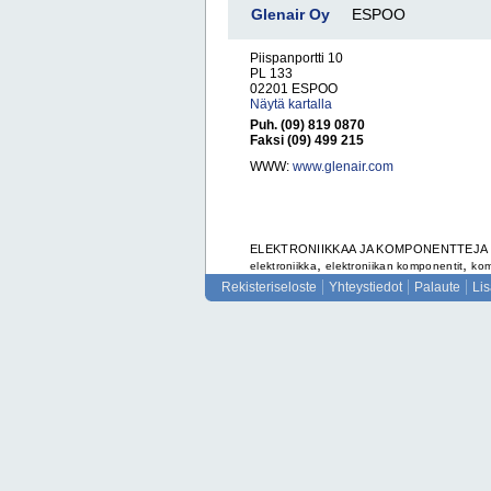
Glenair Oy
ESPOO
Piispanportti 10
PL 133
02201 ESPOO
Näytä kartalla
Puh. (09) 819 0870
Faksi (09) 499 215
WWW:
www.glenair.com
ELEKTRONIIKKAA JA KOMPONENTTEJA
,
,
elektroniikka
elektroniikan komponentit
kom
Rekisteriseloste
Yhteystiedot
Palaute
Li