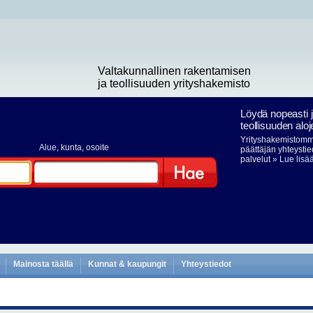
Valtakunnallinen rakentamisen
ja teollisuuden yrityshakemisto
Löydä nopeasti 
teollisuuden aloj
Yrityshakemistomme
Alue
, kunta, osoite
päättäjän yhteystie
palvelut
» Lue lisä
Hae
Mainosta täällä
Kunnat & kaupungit
Yhteystiedot