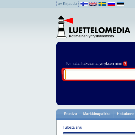
Kirjaudu
Kotimainen yrityshakemisto
Toimiala
, hakusana, yrityksen nimi
?
Etusivu
Markkinapaikka
Hakukone
Tulosta sivu