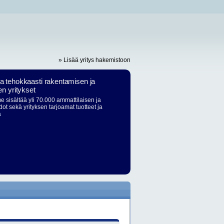
» Lisää yritys hakemistoon
ja tehokkaasti rakentamisen ja
en yritykset
 sisältää yli 70.000 ammattilaisen ja
dot sekä yrityksen tarjoamat tuotteet ja
ä