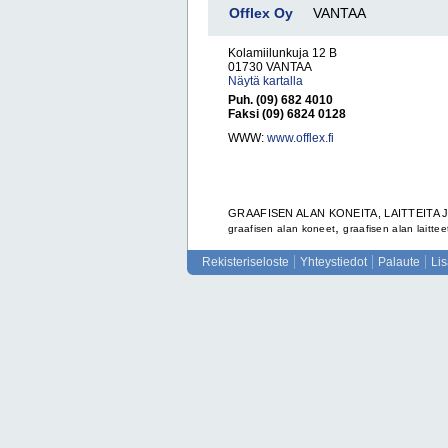
Offlex Oy
VANTAA
Kolamiilunkuja 12 B
01730 VANTAA
Näytä kartalla
Puh. (09) 682 4010
Faksi (09) 6824 0128
WWW:
www.offlex.fi
GRAAFISEN ALAN KONEITA, LAITTEITA 
,
graafisen alan koneet
graafisen alan laittee
Rekisteriseloste
Yhteystiedot
Palaute
Li