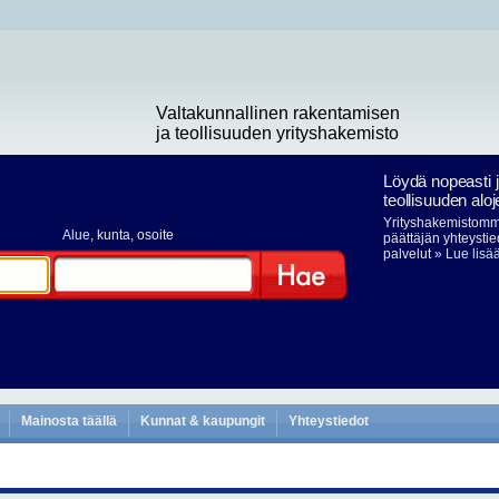
Valtakunnallinen rakentamisen
ja teollisuuden yrityshakemisto
Löydä nopeasti 
teollisuuden aloj
Yrityshakemistomme
Alue
, kunta, osoite
päättäjän yhteystie
palvelut
» Lue lisä
Hae
Mainosta täällä
Kunnat & kaupungit
Yhteystiedot