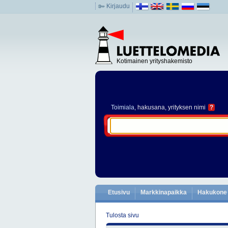
Kirjaudu
Kotimainen yrityshakemisto
Toimiala
, hakusana, yrityksen nimi
?
Etusivu
Markkinapaikka
Hakukone
Tulosta sivu