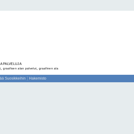
JA PALVELUJA
,
,
t
graafisen alan palvelut
graafinen ala
sää Suosikkeihin
Hakemisto